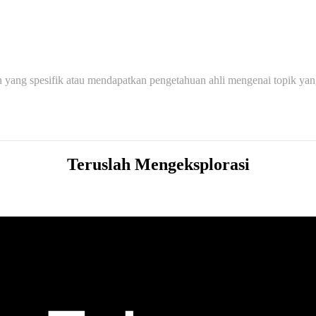
n yang spesifik atau mendapatkan pengetahuan ahli mengenai topik ya
Teruslah Mengeksplorasi