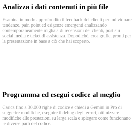
Analizza i dati contenuti in più file
Esamina in modo approfondito il feedback dei clienti per individuare
tendenze, pain point ed esigenze emergenti analizzando
contemporaneamente migliaia di recensioni dei clienti, post sui
social media e ticket di assistenza. Dopodiché, crea grafici pronti per
la presentazione in base a ciò che hai scoperto.
Programma ed esegui codice al meglio
Carica fino a 30.000 righe di codice e chiedi a Gemini in Pro di
suggerire modifiche, eseguire il debug degli errori, ottimizzare
modifiche alle prestazioni su larga scala e spiegare come funzionano
le diverse parti del codice.