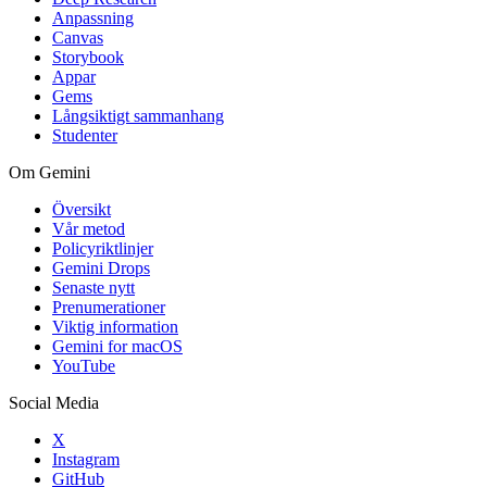
Anpassning
Canvas
Storybook
Appar
Gems
Långsiktigt sammanhang
Studenter
Om Gemini
Översikt
Vår metod
Policyriktlinjer
Gemini Drops
Senaste nytt
Prenumerationer
Viktig information
Gemini for macOS
YouTube
Social Media
X
Instagram
GitHub