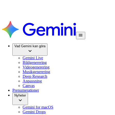
Vad Gemini kan göra
Gemini Live
Bildgenerering
Videogenerering
Musikgenerering
Deep Research
Anpassning
Canvas
Prenumerationer
Nyheter
Gemini for macOS
Gemini Drops