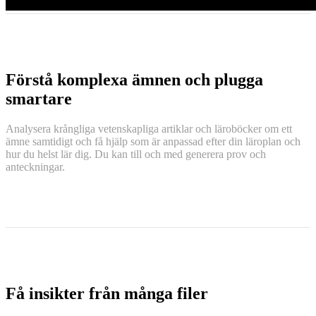
Förstå komplexa ämnen och plugga
smartare
Analysera krångliga vetenskapliga artiklar och läroböcker om ett
ämne samtidigt och få hjälp som är anpassad efter din läroplan och
hur du helst lär dig. Du kan till och med generera prov och
anteckningar.
Få insikter från många filer