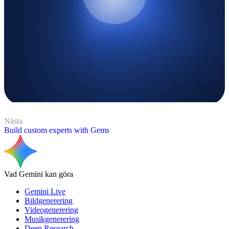
Nästa
Build custom experts with Gems
Vad Gemini kan göra
Gemini Live
Bildgenerering
Videogenerering
Musikgenerering
Deep Research