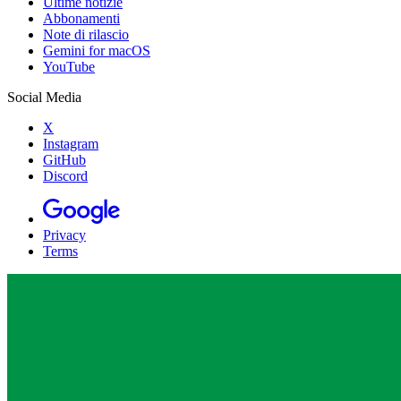
Ultime notizie
Abbonamenti
Note di rilascio
Gemini for macOS
YouTube
Social Media
X
Instagram
GitHub
Discord
Privacy
Terms