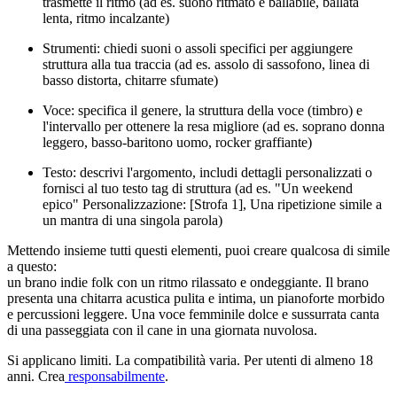
trasmette il ritmo (ad es. suono ritmato e ballabile, ballata
lenta, ritmo incalzante)
Strumenti: chiedi suoni o assoli specifici per aggiungere
struttura alla tua traccia (ad es. assolo di sassofono, linea di
basso distorta, chitarre sfumate)
Voce: specifica il genere, la struttura della voce (timbro) e
l'intervallo per ottenere la resa migliore (ad es. soprano donna
leggero, basso-baritono uomo, rocker graffiante)
Testo: descrivi l'argomento, includi dettagli personalizzati o
fornisci al tuo testo tag di struttura (ad es. "Un weekend
epico" Personalizzazione: [Strofa 1], Una ripetizione simile a
un mantra di una singola parola)
Mettendo insieme tutti questi elementi, puoi creare qualcosa di simile
a questo:
un brano indie folk con un ritmo rilassato e ondeggiante. Il brano
presenta una chitarra acustica pulita e intima, un pianoforte morbido
e percussioni leggere. Una voce femminile dolce e sussurrata canta
di una passeggiata con il cane in una giornata nuvolosa.
Si applicano limiti. La compatibilità varia. Per utenti di almeno 18
anni. Crea
responsabilmente
.