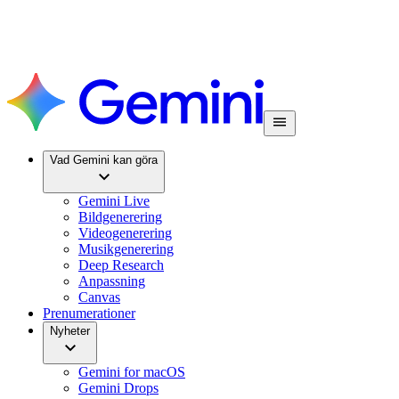
Vad Gemini kan göra
Gemini Live
Bildgenerering
Videogenerering
Musikgenerering
Deep Research
Anpassning
Canvas
Prenumerationer
Nyheter
Gemini for macOS
Gemini Drops