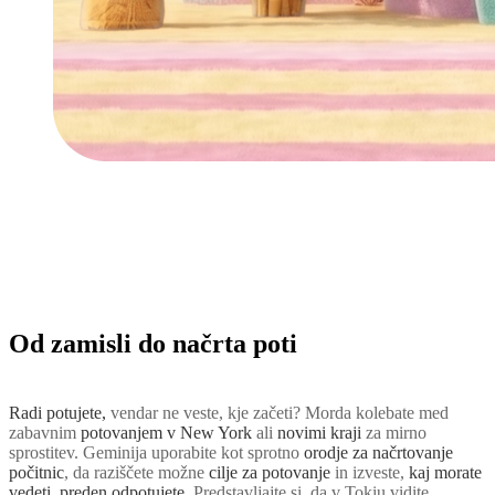
Od zamisli do načrta poti
Radi potujete,
vendar ne veste, kje začeti? Morda kolebate med
zabavnim
potovanjem v New York
ali
novimi kraji
za mirno
sprostitev. Geminija uporabite kot sprotno
orodje za načrtovanje
počitnic
, da raziščete možne
cilje za potovanje
in izveste,
kaj morate
vedeti, preden odpotujete
. Predstavljajte si, da v Tokiu vidite