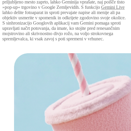
priljubljeno mesto zaprto, lahko Geminija vprašate, naj poišče tisto
»pop-up« trgovino v Google Zemljevidih. S funkcijo
Gemini Live
lahko delite fotoaparat in sproti prevajate napise ali menije ali pa
objektiv usmerite v spomenik in odkrijete zgodovino svoje okolice.
S sinhronizacijo Googlovih aplikacij vam Gemini pomaga sproti
upravljati načrt potovanja, da imate, ko stojite pred renesančnim
mojstrovino ali skrivnostno divjo rožo, na voljo strokovnega
spremljevalca, ki vsak zavoj s poti spremeni v vrhunec.