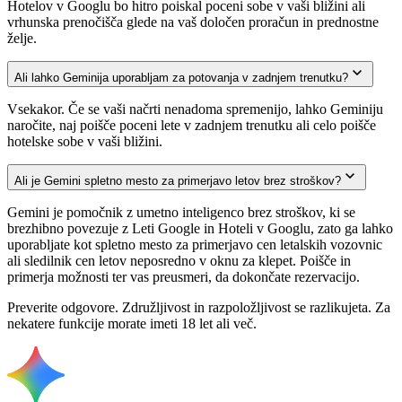
Hotelov v Googlu bo hitro poiskal poceni sobe v vaši bližini ali
vrhunska prenočišča glede na vaš določen proračun in prednostne
želje.
Ali lahko Geminija uporabljam za potovanja v zadnjem trenutku?
Vsekakor. Če se vaši načrti nenadoma spremenijo, lahko Geminiju
naročite, naj poišče poceni lete v zadnjem trenutku ali celo poišče
hotelske sobe v vaši bližini.
Ali je Gemini spletno mesto za primerjavo letov brez stroškov?
Gemini je pomočnik z umetno inteligenco brez stroškov, ki se
brezhibno povezuje z Leti Google in Hoteli v Googlu, zato ga lahko
uporabljate kot spletno mesto za primerjavo cen letalskih vozovnic
ali sledilnik cen letov neposredno v oknu za klepet. Poišče in
primerja možnosti ter vas preusmeri, da dokončate rezervacijo.
Preverite odgovore. Združljivost in razpoložljivost se razlikujeta. Za
nekatere funkcije morate imeti 18 let ali več.