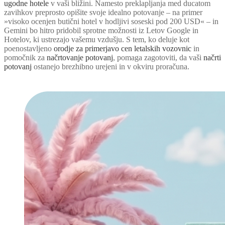
ugodne hotele
v vaši bližini. Namesto preklapljanja med ducatom
zavihkov preprosto opišite svoje idealno potovanje – na primer
»visoko ocenjen butični hotel v hodljivi soseski pod 200 USD« – in
Gemini bo hitro pridobil sprotne možnosti iz Letov Google in
Hotelov, ki ustrezajo vašemu vzdušju. S tem, ko deluje kot
poenostavljeno
orodje za primerjavo cen letalskih vozovnic
in
pomočnik za
načrtovanje potovanj
, pomaga zagotoviti, da vaši
načrti
potovanj
ostanejo brezhibno urejeni in v okviru proračuna.