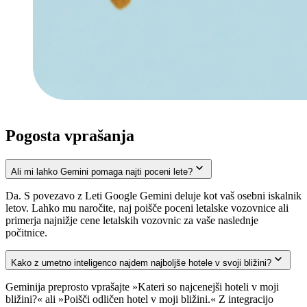
Pogosta vprašanja
Ali mi lahko Gemini pomaga najti poceni lete?
Da. S povezavo z Leti Google Gemini deluje kot vaš osebni iskalnik
letov. Lahko mu naročite, naj poišče poceni letalske vozovnice ali
primerja najnižje cene letalskih vozovnic za vaše naslednje
počitnice.
Kako z umetno inteligenco najdem najboljše hotele v svoji bližini?
Geminija preprosto vprašajte »Kateri so najcenejši hoteli v moji
bližini?« ali »Poišči odličen hotel v moji bližini.« Z integracijo