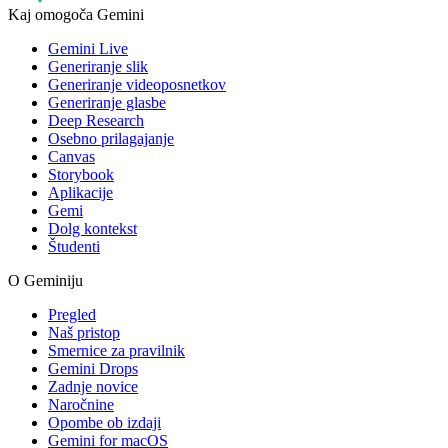
Kaj omogoča Gemini
Gemini Live
Generiranje slik
Generiranje videoposnetkov
Generiranje glasbe
Deep Research
Osebno prilagajanje
Canvas
Storybook
Aplikacije
Gemi
Dolg kontekst
Študenti
O Geminiju
Pregled
Naš pristop
Smernice za pravilnik
Gemini Drops
Zadnje novice
Naročnine
Opombe ob izdaji
Gemini for macOS