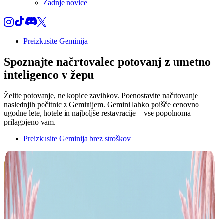
Zadnje novice
Preizkusite Geminija
Spoznajte
načrtovalec potovanj z umetno
inteligenco
v žepu
Želite potovanje, ne kopice zavihkov. Poenostavite načrtovanje
naslednjih počitnic z Geminijem. Gemini lahko poišče cenovno
ugodne lete, hotele in najboljše restavracije – vse popolnoma
prilagojeno vam.
Preizkusite Geminija brez stroškov