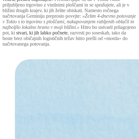
priljubljeno trgovino z vinilnimi ploščami in se sprašujete, ali je v
bližini drugih krajev, ki jih želite obiskati. Namesto ročnega
načrtovanja Geminiju preprosto povejte:
»Želim 4-dnevno potovanje
v Tokio s to trgovino s ploščami, nakupovanjem rabljenih oblačil in
najboljšo lokalno hrano v moji bližini.«
Hitro bo ustvaril prilagojeno
pot, ki
stvari, ki jih lahko počnete
, razvrsti po soseskah, tako da
boste brez običajnih logističnih težav hitro prešli od »morda« do
načrtovanega potovanja.