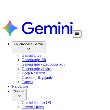
Kaj omogoča Gemini
Gemini Live
Generiranje slik
Generiranje videoposnetkov
Generiranje glasbe
Deep Research
Osebno prilagajanje
Canvas
Naročnine
Novosti
Gemini for macOS
Gemini Drops