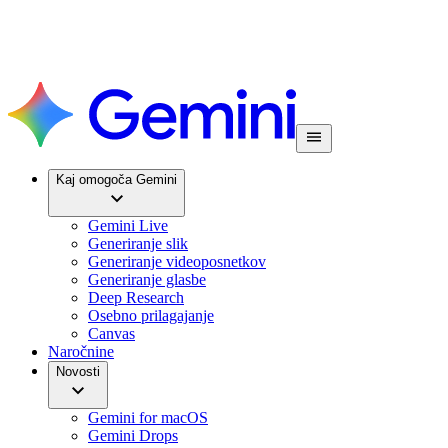
Kaj omogoča Gemini
Gemini Live
Generiranje slik
Generiranje videoposnetkov
Generiranje glasbe
Deep Research
Osebno prilagajanje
Canvas
Naročnine
Novosti
Gemini for macOS
Gemini Drops