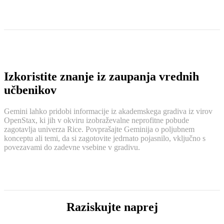
Izkoristite znanje iz zaupanja vrednih
učbenikov
Gemini lahko pridobi informacije iz akademskega gradiva iz virov
OpenStax, ki jih v okviru izobraževalne neprofitne pobude
zagotavlja univerza Rice. Povprašajte Geminija o poljubnem
konceptu ali temi, da si zagotovite jedrnato pojasnilo, vključno s
povezavami do zadevne vsebine v gradivu.
Raziskujte naprej