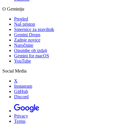
O Geminiju
Pregled
Naš pristop
Smernice za pravilnik
Gemini Drops
Zadnje novice
Naročnine
Opombe ob izdaji
Gemini for macOS
YouTube
Social Media
X
Instagram
GitHub
Discord
Privacy
Terms