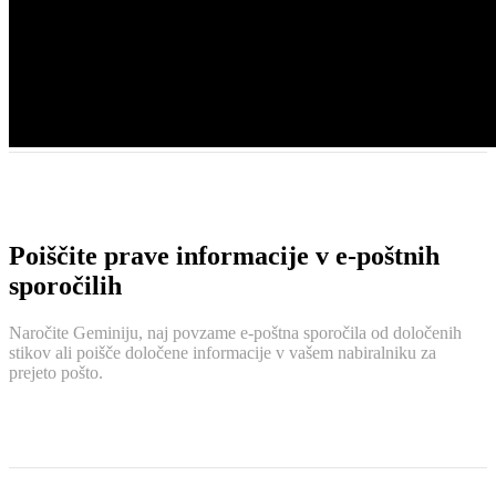
Poiščite prave informacije v e-poštnih
sporočilih
Naročite Geminiju, naj povzame e-poštna sporočila od določenih
stikov ali poišče določene informacije v vašem nabiralniku za
prejeto pošto.