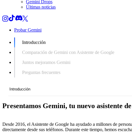
Gemini Drops
Últimas noticias
Probar Gemini
Introducción
Comparación de Gemini con Asistente de Google
Juntos mejoramos Gemini
Preguntas frecuentes
Introducción
Presentamos Gemini, tu nuevo asistente de
Introducción
Comparación de Gemini con Asistente de Google
Desde 2016, el Asistente de Google ha ayudado a millones de persona
Juntos mejoramos Gemini
directamente desde sus teléfonos. Durante este tiempo, hemos escuch