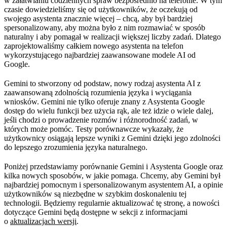
w załatwianiu codziennych spraw bezpośrednio na telefonie. W tym
czasie dowiedzieliśmy się od użytkowników, że oczekują od
swojego asystenta znacznie więcej – chcą, aby był bardziej
spersonalizowany, aby można było z nim rozmawiać w sposób
naturalny i aby pomagał w realizacji większej liczby zadań. Dlatego
zaprojektowaliśmy całkiem nowego asystenta na telefon
wykorzystującego najbardziej zaawansowane modele AI od
Google.
Gemini to stworzony od podstaw, nowy rodzaj asystenta AI z
zaawansowaną zdolnością rozumienia języka i wyciągania
wniosków. Gemini nie tylko oferuje znany z Asystenta Google
dostęp do wielu funkcji bez użycia rąk, ale też idzie o wiele dalej,
jeśli chodzi o prowadzenie rozmów i różnorodność zadań, w
których może pomóc. Testy porównawcze wykazały, że
użytkownicy osiągają lepsze wyniki z Gemini dzięki jego zdolności
do lepszego zrozumienia języka naturalnego.
Poniżej przedstawiamy porównanie Gemini i Asystenta Google oraz
kilka nowych sposobów, w jakie pomaga. Chcemy, aby Gemini był
najbardziej pomocnym i spersonalizowanym asystentem AI, a opinie
użytkowników są niezbędne w szybkim doskonaleniu tej
technologii. Będziemy regularnie aktualizować tę stronę, a nowości
dotyczące Gemini będą dostępne w sekcji z informacjami
o
aktualizacjach wersji
.