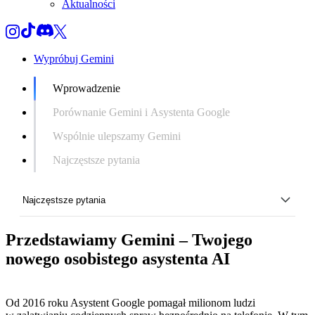
Aktualności
Wypróbuj Gemini
Wprowadzenie
Porównanie Gemini i Asystenta Google
Wspólnie ulepszamy Gemini
Najczęstsze pytania
Najczęstsze pytania
Przedstawiamy Gemini – Twojego
Wprowadzenie
nowego osobistego asystenta AI
Porównanie Gemini i Asystenta Google
Wspólnie ulepszamy Gemini
Od 2016 roku Asystent Google pomagał milionom ludzi
Najczęstsze pytania