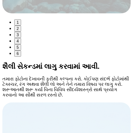
1
2
3
4
5
6
શૈલી
સેકન્ડમાં લાગુ કરવામાં આવી.
તમારા ફોટોના દેખાવની ફરીથી કલ્પના કરો. કોઈપણ સંદર્ભ ફોટોમાંથી
ટેક્સ્ચર, રંગ અથવા શૈલી લો અને તેને તમારા વિષય પર લાગુ કરો.
શરૂઆતથી શરૂ કર્યા વિના વિવિધ સૌંદર્યશાસ્ત્રો સાથે પ્રયોગ
કરવાનો આ સૌથી સરળ રસ્તો છે.