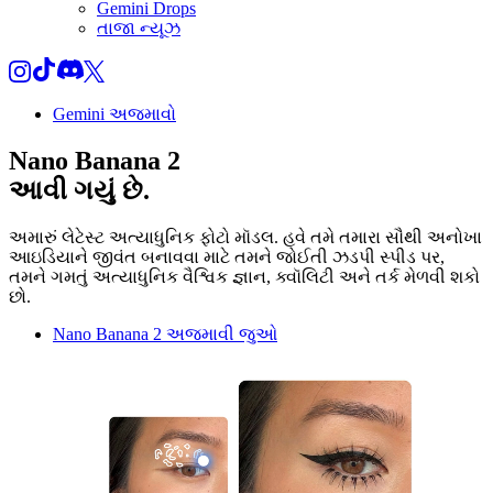
Gemini Drops
તાજા ન્યૂઝ
Gemini અજમાવો
Nano Banana 2
આવી ગયું છે.
અમારું લેટેસ્ટ અત્યાધુનિક ફોટો મૉડલ. હવે તમે તમારા સૌથી અનોખા
આઇડિયાને જીવંત બનાવવા માટે તમને જોઈતી ઝડપી સ્પીડ પર,
તમને ગમતું અત્યાધુનિક વૈશ્વિક જ્ઞાન, ક્વૉલિટી અને તર્ક મેળવી શકો
છો.
Nano Banana 2 અજમાવી જુઓ