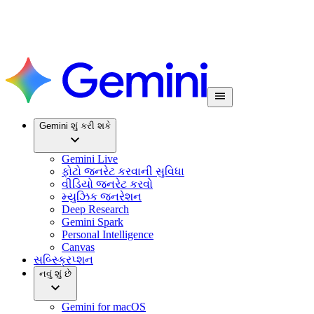
Gemini શું કરી શકે
Gemini Live
ફોટો જનરેટ કરવાની સુવિધા
વીડિયો જનરેટ કરવો
મ્યુઝિક જનરેશન
Deep Research
Gemini Spark
Personal Intelligence
Canvas
સબ્સ્ક્રિપ્શન
નવું શું છે
Gemini for macOS