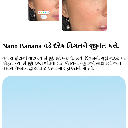
Nano Banana વડે
દરેક વિગત
ને જીવંત કરો.
તમારા ફોટાની વાઇબને સંપૂર્ણપણે બદલો. સની દિવસથી મૂડી નાઇટ પર
શિફ્ટ કરો, સંપૂર્ણ દૃશ્ય શોધવા માટે કૅમેરાના ખૂણાઓ સાથે રમો અને
તમારા વિષયને હાઇલાઇટ કરવા માટે ફોકસને ગોઠવો.