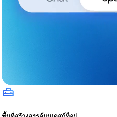
พื้นที่สร้างสรรค์บนเดสก์ท็อป