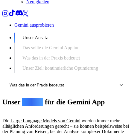
Neuigkeiten
Gemini ausprobieren
Unser Ansatz
Das sollte die Gemini App tun
Was das in der Praxis bedeutet
Unser Ziel: kontinuierliche Optimierung
Was das in der Praxis bedeutet
Unser
Ansatz
für die Gemini App
Unser Ansatz
Das sollte die Gemini App tun
Die
Large Language Models von Gemini
werden immer mehr
Was das in der Praxis bedeutet
alltäglichen Anforderungen gerecht – sie können beispielsweise bei
der Planung von Reisen, bei der Analyse komplexer Dokumente
Unser Ziel: kontinuierliche Optimierung