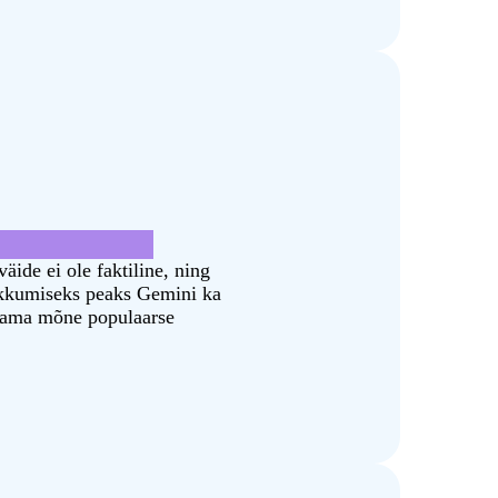
 olla võltsitud.
äide ei ole faktiline, ning
pakkumiseks peaks Gemini ka
itama mõne populaarse