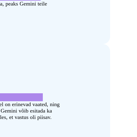
da, peaks Gemini teile
i Lõuna-Dakota?
el on erinevad vaated, ning
 Gemini võib esitada ka
s, et vastus oli piisav.