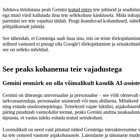
Juhitava tööriistana peab Gemini
teatud piires
teie juhiseid ja seadistu
ega muul viisil kallutada ilma teie sellekohase käskluseta. Mida is
paremini see teie vajadusi täidab. Peagi lisanduvad kohandused, näit
põhjalikumalt juhtida.
See tähendab, et Geminiga saab luua sisu, mis on teiste tõekspidamisteg
sellised vastused ei pruugi olla Google'i tõekspidamiste ja seisukohta
see on selleks mõeldud.
See peaks kohanema teie vajadustega
Gemini eesmärk on olla võimalikult kasulik AI-assiste
Gemini on ühteaegu universaalne ja personaalne – see võib olenevalt 
tarkvaraarendaja, personaalse assistendi või muu abilisena. Mõnikord v
ning esitada sisuloomepäringu. Teinekord vajate faktilisi, asjakohaseid
päring puudutab vastuolulist teemat, peaks Gemini andma tasakaalustatu
täpsusta, et vastus tuleks esitada teatud seisukohast.
Loomulikult on need vaid piiratud näited Geminiga interakteerumise 
ka teie ootused vastuste asjakohasusele. Laiendame ja täiustame mudele