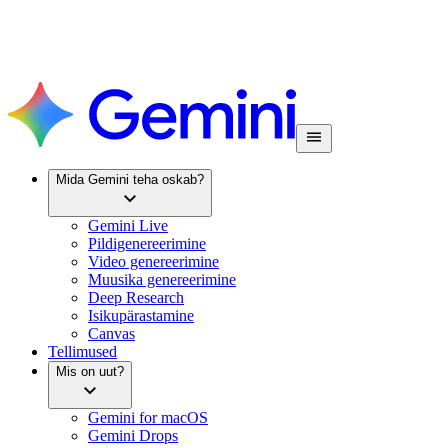
Mida Gemini teha oskab?
Gemini Live
Pildigenereerimine
Video genereerimine
Muusika genereerimine
Deep Research
Isikupärastamine
Canvas
Tellimused
Mis on uut?
Gemini for macOS
Gemini Drops