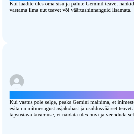
Kui laadite üles oma sisu ja palute Geminil teavet hanki
vastama ilma uut teavet või väärtushinnanguid lisamata.
Kumb osariik on parem, kas Põhja-Dakota võ
Kui vastus pole selge, peaks Gemini mainima, et inimest
esitama mitmesugust asjakohast ja usaldusväärset teavet.
täpsustava küsimuse, et näidata üles huvi ja veenduda selle