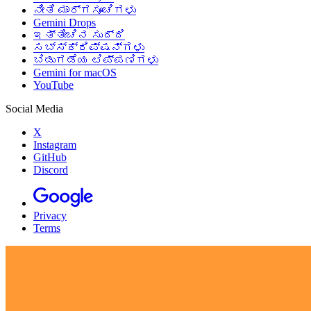
ನೀತಿ ಮಾರ್ಗಸೂಚಿಗಳು
Gemini Drops
ಇತ್ತೀಚಿನ ಸುದ್ದಿ
ಸಬ್‌ಸ್ಕ್ರಿಪ್ಷನ್‌ಗಳು
ಬಿಡುಗಡೆಯ ಟಿಪ್ಪಣಿಗಳು
Gemini for macOS
YouTube
Social Media
X
Instagram
GitHub
Discord
Privacy
Terms