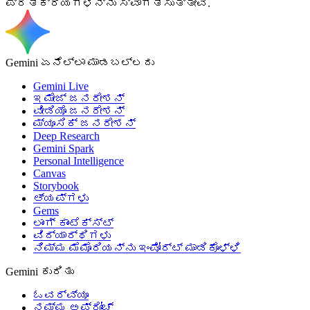
ಪ್ರತಿಕ್ರಿಯೆಗಳನ್ನು ಸ್ವಾಗತಿಸುತ್ತೇವೆ.
Gemini ಏನೆಲ್ಲಾ ಮಾಡಬಲ್ಲದು
Gemini Live
ಇಮೇಜ್ ಜನರೇಶನ್
ವೀಡಿಯೊ ಜನರೇಶನ್
ಮ್ಯೂಸಿಕ್ ಜನರೇಶನ್
Deep Research
Gemini Spark
Personal Intelligence
Canvas
Storybook
ಆ್ಯಪ್‌ಗಳು
Gems
ಲಾಂಗ್ ಕಾಂಟೆಕ್ಸ್ಟ್
ವಿದ್ಯಾರ್ಥಿಗಳು
ನಿಮ್ಮ ಮೆಮೊರಿಯನ್ನು ಇಂಪೋರ್ಟ್ ಮಾಡಿಕೊಳ್ಳಿ
Gemini ಕುರಿತು
ಓವರ್‌ವ್ಯೂ
ನಮ್ಮ ಅಪ್ರೋಚ್