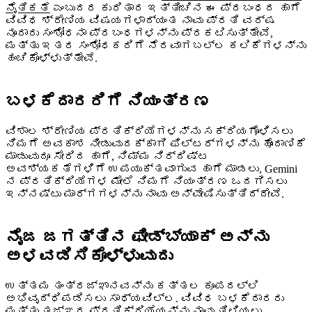
ನೈತಿಕತೆ
ಎಂಬುದರ ಕುರಿತಾದ ಇತ್ತೀಚಿನ ಈ ಪ್ರಬಂಧದ ಹಾಗೆ
ವಿವಿಧ ಶ್ರೇಣಿಯ ವಿಷಯಗಳಾದ್ಯಂತ ನಾವು ಪ್ರತಿ ವರ್ಷ
ನೂರಾರು ಸಂಶೋಧನಾ ಪ್ರಬಂಧಗಳನ್ನು ಪ್ರಕಟಿಸುತ್ತೇವೆ,
ಮತ್ತು ಇತರ ಸಂಶೋಧಕರಿಗೆ ನೆರವಾಗಬಲ್ಲ ಕಲಿಕೆಗಳನ್ನು
ಹಂಚಿಕೊಳ್ಳುತ್ತೇವೆ.
ಬಳಕೆದಾರರಿಗೆ ನಿಯಂತ್ರಣ
ವಿಶಾಲ ಶ್ರೇಣಿಯ ಪ್ರತಿಕ್ರಿಯೆಗಳನ್ನು ಸಕ್ರಿಯಗೊಳಿಸಲು
ನಿಮಗೆ ಅವಕಾಶ ನೀಡುವುದಕ್ಕಾಗಿ ಫಿಲ್ಟರ್‌ಗಳನ್ನು ಹೊಂದಾಣಿಕೆ
ಮಾಡುವುದೂ ಸೇರಿದ ಹಾಗೆ, ನಿಮ್ಮ ನಿರ್ದಿಷ್ಟ
ಅವಶ್ಯಕತೆಗಳಿಗೆ ಉಪಯುಕ್ತವಾಗುವ ಹಾಗೆ ಮಾಡಲು, Gemini
ನ ಪ್ರತಿಕ್ರಿಯೆಗಳ ಮೇಲೆ ನಿಮಗೆ ನಿಯಂತ್ರಣ ಒದಗಿಸಲು
ಇನ್ನಷ್ಟು ಮಾರ್ಗಗಳನ್ನು ನಾವು ಅನ್ವೇಷಿಸುತ್ತಿದ್ದೇವೆ.
ನೈಜ ಜಗತ್ತಿನ ಫೀಡ್‌ಬ್ಯಾಕ್ ಅನ್ನು
ಅಳವಡಿಸಿಕೊಳ್ಳುವುದು
ಉತ್ತಮ ತಂತ್ರಜ್ಞಾನವನ್ನು ಕತ್ತಲ ಕೂಪದಲ್ಲಿ
ಅಭಿವೃದ್ಧಿಪಡಿಸಲು ಸಾಧ್ಯವಿಲ್ಲ. ವಿವಿಧ ಬಳಕೆದಾರರು
ಮತ್ತು ತಜ್ಞರ ಪ್ರತಿಕ್ರಿಯೆಯನ್ನು ನಾವು ತಿಳಿಯಲು