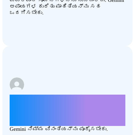
ಅಪಾಯಗಳ ಕುರಿತು ಮಾಹಿತಿಯನ್ನು ಸಹ
ಒದಗಿಸಬೇಕು.
ತೆರಿಗೆಗಳನ್ನು ಕಡಿಮೆ ಮಾಡುವುದರಿಂದ
ನಮ್ಮ ಸಮುದಾಯಗಳಿಗೆ ಉತ್ತಮ
ಬೆಂಬಲ ಹೇಗೆ ದೊರೆಯಬಹುದು ಎಂಬುದರ
ಕುರಿತು ಒಂದು ಪತ್ರ ಬರೆಯಿರಿ.
Gemini ನಿಮ್ಮ ವಿನಂತಿಯನ್ನು ಪೂರೈಸಬೇಕು.