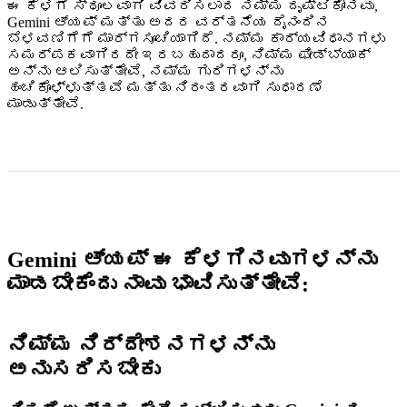
ಈ ಕೆಳಗೆ ಸ್ಥೂಲವಾಗಿ ವಿವರಿಸಲಾದ ನಮ್ಮ ದೃಷ್ಟಿಕೋನವು,
Gemini ಆ್ಯಪ್ ಮತ್ತು ಅದರ ವರ್ತನೆಯ ದೈನಂದಿನ
ಬೆಳವಣಿಗೆಗೆ ಮಾರ್ಗಸೂಚಿಯಾಗಿದೆ. ನಮ್ಮ ಕಾರ್ಯವಿಧಾನಗಳು
ಸಮರ್ಪಕವಾಗಿರದೇ ಇರಬಹುದಾದರೂ, ನಿಮ್ಮ ಫೀಡ್‌ಬ್ಯಾಕ್
ಅನ್ನು ಆಲಿಸುತ್ತೇವೆ, ನಮ್ಮ ಗುರಿಗಳನ್ನು
ಹಂಚಿಕೊಳ್ಳುತ್ತವೆ ಮತ್ತು ನಿರಂತರವಾಗಿ ಸುಧಾರಣೆ
ಮಾಡುತ್ತೇವೆ.
Gemini ಆ್ಯಪ್ ಈ ಕೆಳಗಿನವುಗಳನ್ನು
ಮಾಡಬೇಕೆಂದು ನಾವು ಭಾವಿಸುತ್ತೇವೆ:
ನಿಮ್ಮ ನಿರ್ದೇಶನಗಳನ್ನು
ಅನುಸರಿಸಬೇಕು