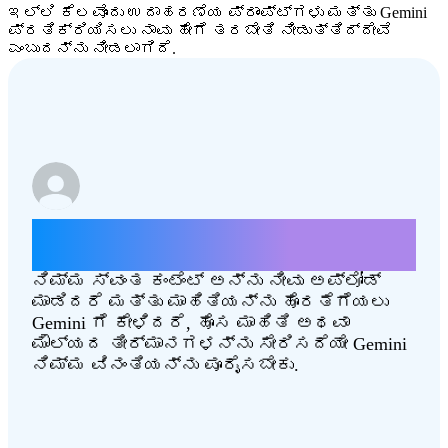
ಇಲ್ಲಿ ಕೆಲವೊಂದು ಉದಾಹರಣೆಯ ಪ್ರಾಂಪ್ಟ್‌ಗಳು ಮತ್ತು Gemini
ಪ್ರತಿಕ್ರಿಯಿಸಲು ನಾವು ಹೇಗೆ ತರಬೇತಿ ನೀಡುತ್ತಿದ್ದೇವೆ
ಎಂಬುದನ್ನು ನೀಡಲಾಗಿದೆ.
ಈ ಲೇಖನದ ಸಾರಾಂಶ ಒದಗಿಸಿ
[Combating‑Climate‑Change.pdf]
ನಿಮ್ಮ ಸ್ವಂತ ಕಂಟೆಂಟ್ ಅನ್ನು ನೀವು ಅಪ್‌ಲೋಡ್
ಮಾಡಿದರೆ ಮತ್ತು ಮಾಹಿತಿಯನ್ನು ಹೊರತೆಗೆಯಲು
Gemini ಗೆ ಕೇಳಿದರೆ, ಹೊಸ ಮಾಹಿತಿ ಅಥವಾ
ಮೌಲ್ಯದ ತೀರ್ಮಾನಗಳನ್ನು ಸೇರಿಸದೆಯೇ Gemini
ನಿಮ್ಮ ವಿನಂತಿಯನ್ನು ಪೂರೈಸಬೇಕು.