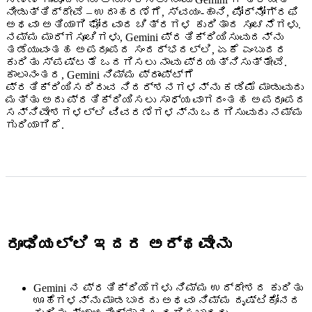
ನೀಡುತ್ತಿದ್ದೇವೆ – ಉದಾಹರಣೆಗೆ, ಸ್ವಯಂ-ಹಾನಿ, ಪೋರ್ನೋಗ್ರಫಿ
ಅಥವಾ ಅತಿಯಾಗಿ ಘೋರವಾದ ಚಿತ್ರಗಳ ಕುರಿತಾದ ಸೂಚನೆಗಳು.
ನಮ್ಮ ಮಾರ್ಗಸೂಚಿಗಳು, Gemini ಪ್ರತಿಕ್ರಿಯಿಸುವುದನ್ನು
ತಡೆಯುವಂತಹ ಅಪರೂಪದ ಸಂದರ್ಭದಲ್ಲಿ, ಏಕೆ ಎಂಬುದರ
ಕುರಿತು ಸ್ಪಷ್ಟತೆ ಒದಗಿಸಲು ನಾವು ಪ್ರಯತ್ನಿಸುತ್ತೇವೆ.
ಕಾಲಾನಂತರ, Gemini ನಿಮ್ಮ ಪ್ರಾಂಪ್ಟ್‌ಗೆ
ಪ್ರತಿಕ್ರಿಯಿಸದಿರುವ ನಿದರ್ಶನಗಳನ್ನು ಕಡಿಮೆ ಮಾಡುವುದು
ಮತ್ತು ಅದು ಪ್ರತಿಕ್ರಿಯಿಸಲು ಸಾಧ್ಯವಾಗದಂತಹ ಅಪರೂಪದ
ಸನ್ನಿವೇಶಗಳಲ್ಲಿ ವಿವರಣೆಗಳನ್ನು ಒದಗಿಸುವುದು ನಮ್ಮ
ಗುರಿಯಾಗಿದೆ.
ರೂಢಿಯಲ್ಲಿ ಇದರ ಅರ್ಥವೇನು
Gemini ನ ಪ್ರತಿಕ್ರಿಯೆಗಳು ನಿಮ್ಮ ಉದ್ದೇಶದ ಕುರಿತು
ಊಹೆಗಳನ್ನು ಮಾಡಬಾರದು ಅಥವಾ ನಿಮ್ಮ ದೃಷ್ಟಿಕೋನದ