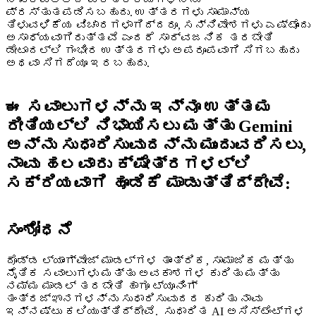
ಪ್ರಸ್ತುತಪಡಿಸಬಹುದು. ಉತ್ತರಗಳು ಸಾಮಾನ್ಯ
ತಿಳುವಳಿಕೆಯ ವಿಚಾರಗಳಾಗಿದ್ದರೂ, ಸನ್ನಿವೇಶಗಳು ಎಷ್ಟೊಂದು
ಅಸಾಧ್ಯವಾಗಿರುತ್ತವೆ ಎಂದರೆ ಸಾರ್ವಜನಿಕ ತರಬೇತಿ
ಡೇಟಾದಲ್ಲಿ ಗಂಭೀರ ಉತ್ತರಗಳು ಅಪರೂಪವಾಗಿ ಸಿಗಬಹುದು
ಅಥವಾ ಸಿಗದೆಯೂ ಇರಬಹುದು.
ಈ ಸವಾಲುಗಳನ್ನು ಇನ್ನೂ ಉತ್ತಮ
ರೀತಿಯಲ್ಲಿ ನಿಭಾಯಿಸಲು ಮತ್ತು Gemini
ಅನ್ನು ಸುಧಾರಿಸುವುದನ್ನು ಮುಂದುವರಿಸಲು,
ನಾವು ಹಲವಾರು ಕ್ಷೇತ್ರಗಳಲ್ಲಿ
ಸಕ್ರಿಯವಾಗಿ ಹೂಡಿಕೆ ಮಾಡುತ್ತಿದ್ದೇವೆ:
ಸಂಶೋಧನೆ
ದೊಡ್ಡ ಲ್ಯಾಂಗ್ವೇಜ್‌ ಮಾಡಲ್‌‌ಗಳ ತಾಂತ್ರಿಕ, ಸಾಮಾಜಿಕ ಮತ್ತು
ನೈತಿಕ ಸವಾಲುಗಳು ಮತ್ತು ಅವಕಾಶಗಳ ಕುರಿತು ಮತ್ತು
ನಮ್ಮ ಮಾಡಲ್ ತರಬೇತಿ ಹಾಗೂ ಟ್ಯೂನಿಂಗ್
ತಂತ್ರಜ್ಞಾನಗಳನ್ನು ಸುಧಾರಿಸುವುದರ ಕುರಿತು ನಾವು
ಇನ್ನಷ್ಟು ಕಲಿಯುತ್ತಿದ್ದೇವೆ.
ಸುಧಾರಿತ AI ಅಸಿಸ್ಟೆಂಟ್‌ಗಳ