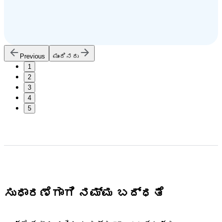
Previous
ಮುಂದಿನದು
1
2
3
4
5
ಸುಧಾರಣೆಗಾಗಿ ನಮ್ಮ ಬದ್ಧತೆ