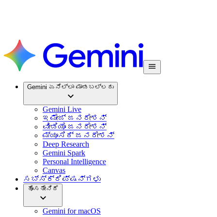
Gemini ಏನೆಲ್ಲಾ ಮಾಡಬಲ್ಲದು
Gemini Live
ಇಮೇಜ್ ಜನರೇಶನ್
ವೀಡಿಯೊ ಜನರೇಶನ್
ಮ್ಯೂಸಿಕ್ ಜನರೇಶನ್
Deep Research
Gemini Spark
Personal Intelligence
Canvas
ಸಬ್‌ಸ್ಕ್ರಿಪ್ಷನ್‌ಗಳು
ಹೊಸತೇನಿದೆ
Gemini for macOS