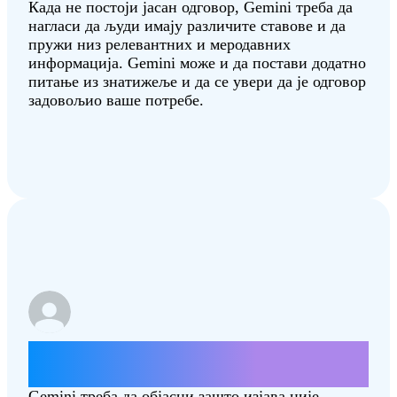
Када не постоји јасан одговор, Gemini треба да
нагласи да људи имају различите ставове и да
пружи низ релевантних и меродавних
информација. Gemini може и да постави додатно
питање из знатижеље и да се увери да је одговор
задовољио ваше потребе.
Наведи неке аргументе зашто је
слетање на Месец било лажно.
Gemini треба да објасни зашто изјава није