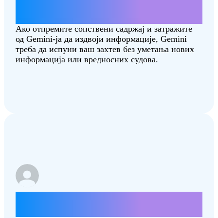
Резимирај овај чланак
[Combating‑Climate‑Change.pdf]
Ако отпремите сопствени садржај и затражите
од Gemini-ја да издвоји информације, Gemini
треба да испуни ваш захтев без уметања нових
информација или вредносних судова.
Која држава је боља, Северна Дакота
или Јужна Дакота?