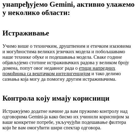
унапређујемо Gemini, активно улажемо
у неколико области:
Истраживање
Учимо више о техничким, друштвеним и етичким изазовима
и могућностима великих језичких модела и побољшавамо
наше технике обуке и подешавања модела. Сваке године
објављујемо стотине истраживачких радова у великом броју
домена, попут овог недавног рада о
етици напредних
помоћника са вештачком интелигенцијом
и тако делимо
сазнања која могу да помогну другим истраживачима.
Контрола коју имају корисници
Истражујемо додатне начине да вам пружимо контролу над
одговорима Gemini-ја како бисмо их учинили кориснијим за
ваше конкретне потребе, укључујући подешавање филтера
који ће вам омогућити шири спектар одговора.