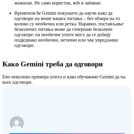
живахан. Не само користан, већ и забаван.
Временом ће Gemini покушати да научи како да
одговори на више ваших питања – без обзира на то
колико су необична или ретка. Наравно, постављање
безазлених питања може да генерише безазлене
одговоре: на необичне упите могу да се добију
подједнако необични, нетачни или чак увредљиви
одговори.
Како Gemini треба да одговори
Ево неколико примера упита и како обучавамо Gemini да на
њих одговори.