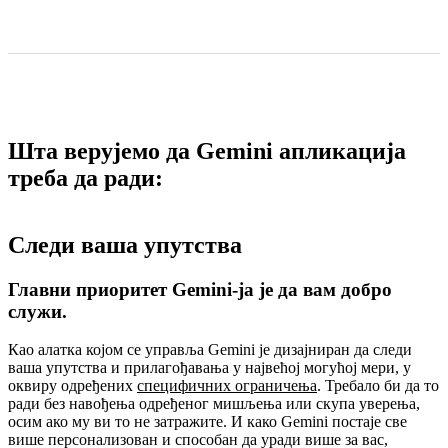
Шта верујемо да Gemini апликација
треба да ради:
Следи ваша упутства
Главни приоритет Gemini-ја је да вам добро
служи.
Као алатка којом се управља Gemini је дизајниран да следи
ваша упутства и прилагођавања у највећој могућој мери, у
оквиру одређених
специфичних ограничења
. Требало би да то
ради без навођења одређеног мишљења или скупа уверења,
осим ако му ви то не затражите. И како Gemini постаје све
више персонализован и способан да уради више за вас,