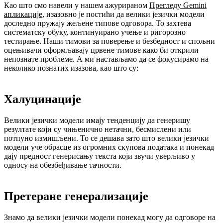
Као што смо навели у нашем ажурираном
Прегледу Gemini
апликације
, изазовно је постићи да велики језички модели
доследно пружају жељене типове одговора. То захтева
систематску обуку, континуирано учење и ригорозно
тестирање. Наши тимови за поверење и безбедност и спољни
оцењивачи оформљавају црвене тимове како би открили
непознате проблеме. А ми настављамо да се фокусирамо на
неколико познатих изазова, као што су:
Халуцинације
Велики језички модели имају тенденцију да генеришу
резултате који су чињенично нетачни, бесмислени или
потпуно измишљени. То се дешава зато што велики језички
модели уче обрасце из огромних скупова података и понекад
дају предност генерисању текста који звучи уверљиво у
односу на обезбеђивање тачности.
Претеране генерализације
Знамо да велики језички модели понекад могу да одговоре на