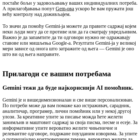
постаће бољи у задовољавању ваших индивидуалних потреба.
А прилагођавања попут
Gem-ова
ускоро ће вам пружати још
већу контролу над доживљајем.
То значи да помоћу Gemini-ја можете да правите садржај којем
неки људи могу да се противе или да га сматрају увредљивим.
Важно је да запамтите да ти одговори нужно не одражавају
ставове или мишљења Google-а. Резултати Gemini-ја у великој
мери зависе од онога што затражите од њега — Gemini је оно
што ви од њега направите.
Прилагоди се вашим потребама
Gemini тежи да буде најкориснији AI помоћник.
Gemini је и вишедимензионалан и све више персонализован.
По потреби може да вам помаже као истраживач, сарадник,
аналитичар, програмер, лични помоћник или у некој другој
улози. За креативне упите за писање можда ћете желети
занимљив и маштовит садржај за своја писма, песме и есеје. За
информативне упите вероватно желите чињеничне и
релевантне одговоре, подржане поузданим изворима. За упите
о потенцијално контроверзним темама, вероватно желите да