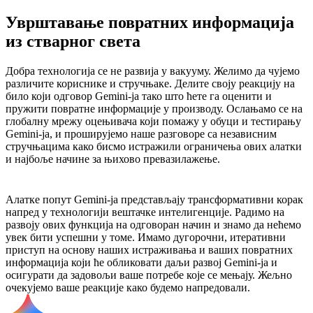
Уврштавање повратних информација
из стварног света
Добра технологија се не развија у вакууму. Желимо да чујемо
различите кориснике и стручњаке. Делите своју реакцију на
било који одговор Gemini-ја тако што ћете га оценити и
пружити повратне информације у производу. Ослањамо се на
глобалну мрежу оцењивача који помажу у обуци и тестирању
Gemini-ја, и проширујемо наше разговоре са независним
стручњацима како бисмо истражили ограничења ових алатки
и најбоље начине за њихово превазилажење.
Алатке попут Gemini-ја представљају трансформативни корак
напред у технологији вештачке интелигенције. Радимо на
развоју ових функција на одговоран начин и знамо да нећемо
увек бити успешни у томе. Имамо дугорочни, итеративни
приступ на основу наших истраживања и ваших повратних
информација који ће обликовати даљи развој Gemini-ја и
осигурати да задовољи ваше потребе које се мењају. Жељно
очекујемо ваше реакције како будемо напредовали.