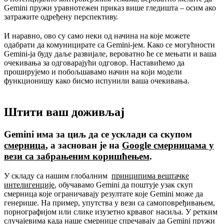
Gemini пружи уравнотежен приказ више гледишта – осим ако
затражите одређену перспективу.
И наравно, ово су само неки од начина на које можете
одабрати да комуницирате са Gemini-јем. Како се могућности
Gemini-ја буду даље развијале, вероватно ће се мењати и ваша
очекивања за одговарајући одговор. Наставићемо да
проширујемо и побољшавамо начин на који модели
функционишу како бисмо испунили ваша очекивања.
Штити ваш доживљај
Gemini има за циљ да се усклади са скупом
смерница
, а заснован је на
Google смерницама у
вези са забрањеним коришћењем
.
У складу са нашим глобалним
принципима вештачке
интелигенције
, обучавамо Gemini да поштује узак скуп
смерница које ограничавају резултате које Gemini може да
генерише. На пример, упутства у вези са самоповређивањем,
порнографијом или слике изузетно крвавог насиља. У ретким
случајевима када наше смернице спречавају да Gemini пружи