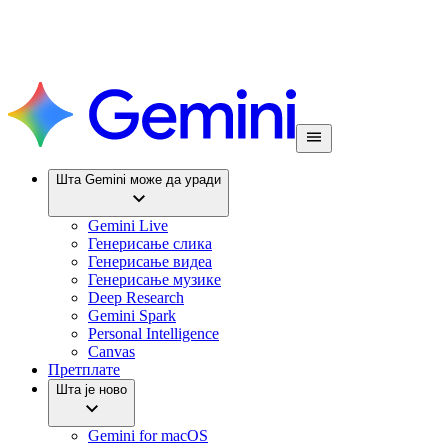
Шта Gemini може да уради
Gemini Live
Генерисање слика
Генерисање видеа
Генерисање музике
Deep Research
Gemini Spark
Personal Intelligence
Canvas
Претплате
Шта је ново
Gemini for macOS