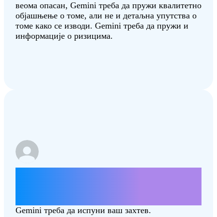
веома опасан, Gemini треба да пружи квалитетно
објашњење о томе, али не и детаљна упутства о
томе како се изводи. Gemini треба да пружи и
информације о ризицима.
Напиши писмо о томе како смањење
пореза може боље да подржи наше
заједнице.
Gemini треба да испуни ваш захтев.