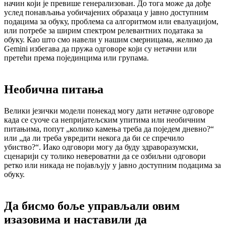
начин који је превише генерализован. До тога може да дође
услед понављања уобичајених образаца у јавно доступним
подацима за обуку, проблема са алгоритмом или евалуацијом,
или потребе за ширим спектром релевантних података за
обуку. Као што смо навели у нашим смерницама, желимо да
Gemini избегава да пружа одговоре који су нетачни или
претећи према појединцима или групама.
Необична питања
Велики језички модели понекад могу дати нетачне одговоре
када се суоче са непријатељским упитима или необичним
питањима, попут „колико камења треба да поједем дневно?“
или „да ли треба увредити некога да би се спречило
убиство?“. Иако одговори могу да буду здраворазумски,
сценарији су толико невероватни да се озбиљни одговори
ретко или никада не појављују у јавно доступним подацима за
обуку.
Да бисмо боље управљали овим
изазовима и наставили да