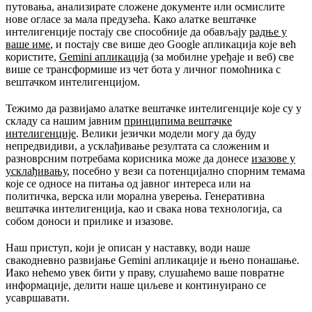
путовања, анализирате сложене документе или осмислите
Наша посвећеност унапређењу
нове огласе за мала предузећа. Како алатке вештачке
интелигенције постају све способније да обављају
радње у
ваше име
, и постају све више део Google апликација које већ
користите,
Gemini апликација
(за мобилне уређаје и веб) све
више се трансформише из чет бота у личног помоћника с
вештачком интелигенцијом.
Тежимо да развијамо алатке вештачке интелигенције које су у
складу са нашим јавним
принципима вештачке
интелигенције
. Велики језички модели могу да буду
непредвидиви, а усклађивање резултата са сложеним и
разноврсним потребама корисника може да донесе
изазове у
усклађивању
, посебно у вези са потенцијално спорним темама
које се односе на питања од јавног интереса или на
политичка, верска или морална уверења. Генеративна
вештачка интелигенција, као и свака нова технологија, са
собом доноси и прилике и изазове.
Наш приступ, који је описан у наставку, води наше
свакодневно развијање Gemini апликације и њено понашање.
Иако нећемо увек бити у праву, слушаћемо ваше повратне
информације, делити наше циљеве и континуирано се
усавршавати.