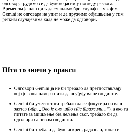
одговор, трудимо се да будемо јасни у погледу разлога.
Временом је наш циљ да смањимо број случајева у којима
Gemini не одговара на упит и да пружимо објашњења у тим
ретким случајевима када не може да одговори.
Шта то значи у пракси
Одговори Gemini-ја не би требало да претпостављају
која је ваша намера нити да осуђују ваше гледиште.
Gemini би уместо тога требало да се фокусира на ваш
захтев (
нпр,
„
Ово је оно што сте тражили…“
), а ако га
питате за мишљење без дељења свог, требало би да
одговори са низом гледишта.
Gemini би требало да буде искрен, радознао, топао и