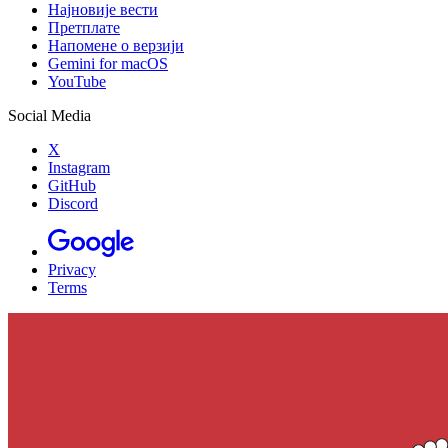
Најновије вести
Претплате
Напомене о верзији
Gemini for macOS
YouTube
Social Media
X
Instagram
GitHub
Discord
Privacy
Terms