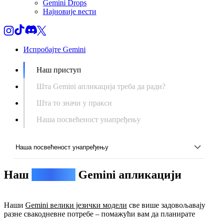
Gemini Drops
Најновије вести
Испробајте Gemini
Наш приступ
Шта Gemini апликација треба да ради?
Шта то значи у пракси
Наша посвећеност унапређењу
Наша посвећеност унапређењу
Наш
приступ
Gemini апликацији
Наш приступ
Шта Gemini апликација треба да ради?
Наши
Gemini велики језички модели
све више задовољавају
Шта то значи у пракси
разне свакодневне потребе – помажући вам да планирате