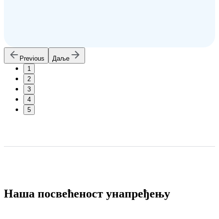
Previous
Даље
1
2
3
4
5
Наша посвећеност унапређењу