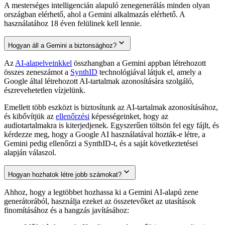
A mesterséges intelligencián alapuló zenegenerálás minden olyan
országban elérhető, ahol a Gemini alkalmazás elérhető. A
használatához 18 éven felülinek kell lennie.
Hogyan áll a Gemini a biztonsághoz?
Az
AI-alapelveinkkel
összhangban a Gemini appban létrehozott
összes zeneszámot a
SynthID
technológiával látjuk el, amely a
Google által létrehozott AI-tartalmak azonosítására szolgáló,
észrevehetetlen vízjelünk.
Emellett több eszközt is biztosítunk az AI-tartalmak azonosításához,
és kibővítjük az
ellenőrzési
képességeinket, hogy az
audiotartalmakra is kiterjedjenek. Egyszerűen töltsön fel egy fájlt, és
kérdezze meg, hogy a Google AI használatával hozták-e létre, a
Gemini pedig ellenőrzi a SynthID-t, és a saját következtetései
alapján válaszol.
Hogyan hozhatok létre jobb számokat?
Ahhoz, hogy a legtöbbet hozhassa ki a Gemini AI-alapú zene
generátorából, használja ezeket az összetevőket az utasítások
finomításához és a hangzás javításához: