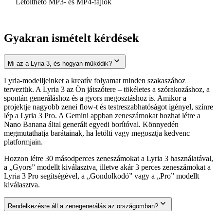
Letölthető MP3- és MP4-fájlok
Gyakran ismételt kérdések
Mi az a Lyria 3, és hogyan működik?
Lyria-modelljeinket a kreatív folyamat minden szakaszához
terveztük. A Lyria 3 az Ön játszótere – tökéletes a szórakozáshoz, a
spontán generáláshoz és a gyors megosztáshoz is. Amikor a
projektje nagyobb zenei flow-t és testreszabhatóságot igényel, színre
lép a Lyria 3 Pro. A Gemini appban zeneszámokat hozhat létre a
Nano Banana által generált egyedi borítóval. Könnyedén
megmutathatja barátainak, ha letölti vagy megosztja kedvenc
platformjain.
Hozzon létre 30 másodperces zeneszámokat a Lyria 3 használatával,
a „Gyors” modellt kiválasztva, illetve akár 3 perces zeneszámokat a
Lyria 3 Pro segítségével, a „Gondolkodó” vagy a „Pro” modellt
kiválasztva.
Rendelkezésre áll a zenegenerálás az országomban?