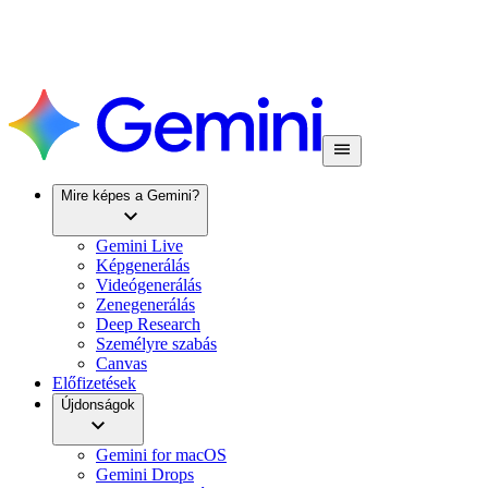
Mire képes a Gemini?
Gemini Live
Képgenerálás
Videógenerálás
Zenegenerálás
Deep Research
Személyre szabás
Canvas
Előfizetések
Újdonságok
Gemini for macOS
Gemini Drops