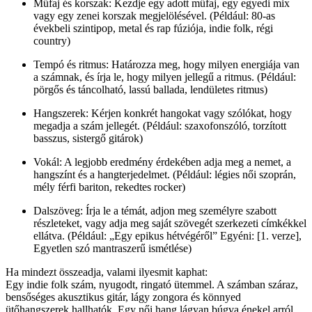
Műfaj és korszak: Kezdje egy adott műfaj, egy egyedi mix
vagy egy zenei korszak megjelölésével. (Például: 80-as
évekbeli szintipop, metal és rap fúziója, indie folk, régi
country)
Tempó és ritmus: Határozza meg, hogy milyen energiája van
a számnak, és írja le, hogy milyen jellegű a ritmus. (Például:
pörgős és táncolható, lassú ballada, lendületes ritmus)
Hangszerek: Kérjen konkrét hangokat vagy szólókat, hogy
megadja a szám jellegét. (Például: szaxofonszóló, torzított
basszus, sistergő gitárok)
Vokál: A legjobb eredmény érdekében adja meg a nemet, a
hangszínt és a hangterjedelmet. (Például: légies női szoprán,
mély férfi bariton, rekedtes rocker)
Dalszöveg: Írja le a témát, adjon meg személyre szabott
részleteket, vagy adja meg saját szövegét szerkezeti címkékkel
ellátva. (Például: „Egy epikus hétvégéről” Egyéni: [1. verze],
Egyetlen szó mantraszerű ismétlése)
Ha mindezt összeadja, valami ilyesmit kaphat:
Egy indie folk szám, nyugodt, ringató ütemmel. A számban száraz,
bensőséges akusztikus gitár, lágy zongora és könnyed
ütőhangszerek hallhatók. Egy női hang lágyan búgva énekel arról,