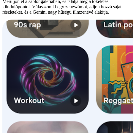
Merüljön el a sablongalériában, és találja meg a tökéletes
kiindulópontot. Válasszon ki egy zeneszámot, adjon hozzá saját
részleteket, és a Gemini nagy hűségű filmzenévé alakítja.