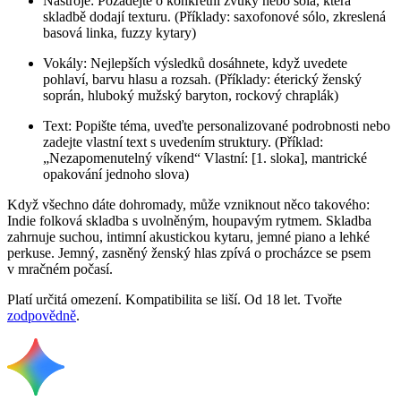
Nástroje: Požádejte o konkrétní zvuky nebo sóla, která
skladbě dodají texturu. (Příklady: saxofonové sólo, zkreslená
basová linka, fuzzy kytary)
Vokály: Nejlepších výsledků dosáhnete, když uvedete
pohlaví, barvu hlasu a rozsah. (Příklady: éterický ženský
soprán, hluboký mužský baryton, rockový chraplák)
Text: Popište téma, uveďte personalizované podrobnosti nebo
zadejte vlastní text s uvedením struktury. (Příklad:
„Nezapomenutelný víkend“ Vlastní: [1. sloka], mantrické
opakování jednoho slova)
Když všechno dáte dohromady, může vzniknout něco takového:
Indie folková skladba s uvolněným, houpavým rytmem. Skladba
zahrnuje suchou, intimní akustickou kytaru, jemné piano a lehké
perkuse. Jemný, zasněný ženský hlas zpívá o procházce se psem
v mračném počasí.
Platí určitá omezení. Kompatibilita se liší. Od 18 let. Tvořte
zodpovědně
.