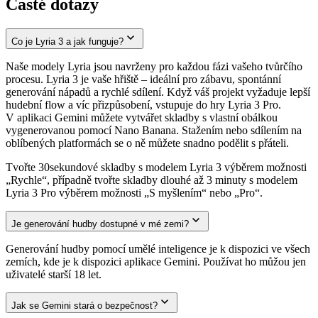
Časté dotazy
Co je Lyria 3 a jak funguje?
Naše modely Lyria jsou navrženy pro každou fázi vašeho tvůrčího
procesu. Lyria 3 je vaše hřiště – ideální pro zábavu, spontánní
generování nápadů a rychlé sdílení. Když váš projekt vyžaduje lepší
hudební flow a víc přizpůsobení, vstupuje do hry Lyria 3 Pro.
V aplikaci Gemini můžete vytvářet skladby s vlastní obálkou
vygenerovanou pomocí Nano Banana. Stažením nebo sdílením na
oblíbených platformách se o ně můžete snadno podělit s přáteli.
Tvořte 30sekundové skladby s modelem Lyria 3 výběrem možnosti
„Rychle“, případně tvořte skladby dlouhé až 3 minuty s modelem
Lyria 3 Pro výběrem možnosti „S myšlením“ nebo „Pro“.
Je generování hudby dostupné v mé zemi?
Generování hudby pomocí umělé inteligence je k dispozici ve všech
zemích, kde je k dispozici aplikace Gemini. Používat ho můžou jen
uživatelé starší 18 let.
Jak se Gemini stará o bezpečnost?