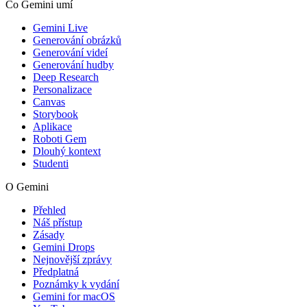
Co Gemini umí
Gemini Live
Generování obrázků
Generování videí
Generování hudby
Deep Research
Personalizace
Canvas
Storybook
Aplikace
Roboti Gem
Dlouhý kontext
Studenti
O Gemini
Přehled
Náš přístup
Zásady
Gemini Drops
Nejnovější zprávy
Předplatná
Poznámky k vydání
Gemini for macOS