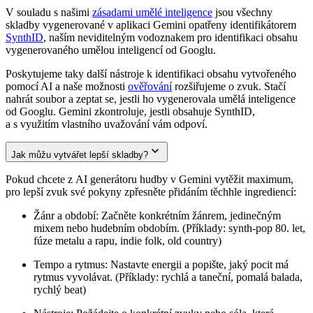
V souladu s našimi
zásadami umělé inteligence
jsou všechny
skladby vygenerované v aplikaci Gemini opatřeny identifikátorem
SynthID
, naším neviditelným vodoznakem pro identifikaci obsahu
vygenerovaného umělou inteligencí od Googlu.
Poskytujeme taky další nástroje k identifikaci obsahu vytvořeného
pomocí AI a naše možnosti
ověřování
rozšiřujeme o zvuk. Stačí
nahrát soubor a zeptat se, jestli ho vygenerovala umělá inteligence
od Googlu. Gemini zkontroluje, jestli obsahuje SynthID,
a s využitím vlastního uvažování vám odpoví.
Jak můžu vytvářet lepší skladby?
Pokud chcete z AI generátoru hudby v Gemini vytěžit maximum,
pro lepší zvuk své pokyny zpřesněte přidáním těchhle ingrediencí:
Žánr a období: Začněte konkrétním žánrem, jedinečným
mixem nebo hudebním obdobím. (Příklady: synth-pop 80. let,
fúze metalu a rapu, indie folk, old country)
Tempo a rytmus: Nastavte energii a popište, jaký pocit má
rytmus vyvolávat. (Příklady: rychlá a taneční, pomalá balada,
rychlý beat)