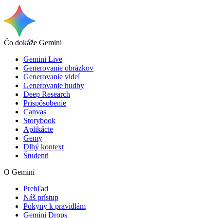
Čo dokáže Gemini
Gemini Live
Generovanie obrázkov
Generovanie videí
Generovanie hudby
Deep Research
Prispôsobenie
Canvas
Storybook
Aplikácie
Gemy
Dlhý kontext
Študenti
O Gemini
Prehľad
Náš prístup
Pokyny k pravidlám
Gemini Drops