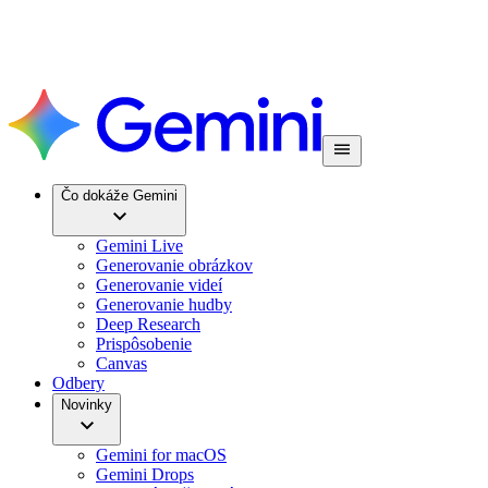
Čo dokáže Gemini
Gemini Live
Generovanie obrázkov
Generovanie videí
Generovanie hudby
Deep Research
Prispôsobenie
Canvas
Odbery
Novinky
Gemini for macOS
Gemini Drops