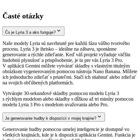
Časté otázky
Čo je Lyria 3 a ako funguje?
Naše modely Lyria sú navrhnuté pre každú fázu vášho tvorivého
procesu. Lyria 3 je ihrisko – ideálne na zábavu, spontánne
generovanie a rýchle zdieľanie. Keď váš projekt vyžaduje väčšiu
hudobnú plynulosť a prispôsobenie, je tu pre vás Lyria 3 Pro.
V aplikácii Gemini môžete vytvárať skladby s vlastným titulným
obrázkom vygenerovaným pomocou nástroja Nano Banana. Môžete
ich jednoducho zdieľať s priateľmi. Stačí ich stiahnuť alebo zdieľať
na svojich obľúbených platformách.
Vytvárajte 30-sekundové skladby pomocou modelu Lyria 3
s rýchlym modelom alebo skladby s dĺžkou až tri minúty pomocou
modelu Lyria 3 Pro s modelom uvažovania alebo Pro.
Je generovanie hudby k dispozícii v mojej krajine?
Generovanie hudby pomocou umelej inteligencie je dostupné vo
všetkých krajinách, kde je k dispozícii aplikácia Gemini. Funkcia je