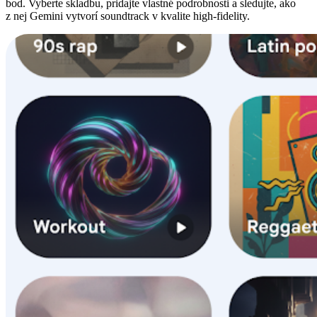
bod. Vyberte skladbu, pridajte vlastné podrobnosti a sledujte, ako
z nej Gemini vytvorí soundtrack v kvalite high-fidelity.