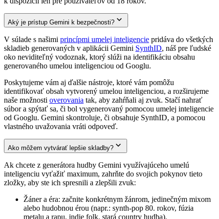
k dispozícii len pre používateľov od 18 rokov.
Aký je prístup Gemini k bezpečnosti?
V súlade s našimi
princípmi umelej inteligencie
pridáva do všetkých
skladieb generovaných v aplikácii Gemini
SynthID
, náš pre ľudské
oko neviditeľný vodoznak, ktorý slúži na identifikáciu obsahu
generovaného umelou inteligenciou od Googlu.
Poskytujeme vám aj ďalšie nástroje, ktoré vám pomôžu
identifikovať obsah vytvorený umelou inteligenciou, a rozširujeme
naše možnosti
overovania
tak, aby zahŕňali aj zvuk. Stačí nahrať
súbor a spýtať sa, či bol vygenerovaný pomocou umelej inteligencie
od Googlu. Gemini skontroluje, či obsahuje SynthID, a pomocou
vlastného uvažovania vráti odpoveď.
Ako môžem vytvárať lepšie skladby?
Ak chcete z generátora hudby Gemini využívajúceho umelú
inteligenciu vyťažiť maximum, zahrňte do svojich pokynov tieto
zložky, aby ste ich spresnili a zlepšili zvuk:
Žáner a éra: začnite konkrétnym žánrom, jedinečným mixom
alebo hudobnou érou (napr.: synth-pop 80. rokov, fúzia
metalu a rapu, indie folk, stará country hudba).