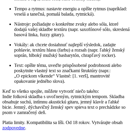
Tempo a rytmus: nastavte energiu a opíšte rytmus (napríklad:
veselá a tanečná, pomalá balada, rytmická).
Nástroje: požiadajte o konkrétne zvuky alebo sóla, ktoré
dodajú vašej skladbe textúru (napr. saxofónové sólo, skreslená
basová linka, fuzzy gitary).
Vokály: ak chcete dosiahnuť najlepší výsledok, zadajte
pohlavie, textúru hlasu (farbu) a rozsah (napr. ľahký ženský
soprán, hlboký mužský basbarytón, chrapľavý rocker).
Text: opíšte tému, uveďte prispôsobené podrobnosti alebo
poskytnite vlastný text so značkami štruktúry (napr.:
„O epickom víkende“ Vlastné: [1. verš], mantrovité
opakovanie jedného slova).
Keď to všetko spojíte, môžete vytvoriť niečo takéto:
Indie folková skladba s uvoľneným, rytmickým tempom. Skladba
obsahuje suchú, intímnu akustickú gitaru, jemný klavír a ľahké
bicie. Jemný, dýchavičný ženský spev spieva text o prechádzke so
psom v zamračený deň.
Platia limity. Kompatibilita sa líši. Od 18 rokov. Vytvárajte obsah
zodpovedne
.