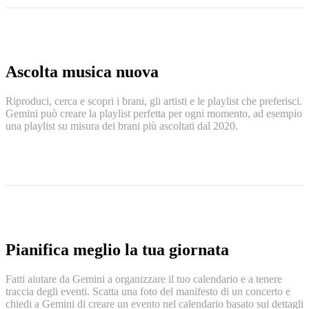
Ascolta musica nuova
Riproduci, cerca e scopri i brani, gli artisti e le playlist che preferisci.
Gemini può creare la playlist perfetta per ogni momento, ad esempio
una playlist su misura dei brani più ascoltati dal 2020.
Pianifica meglio la tua giornata
Fatti aiutare da Gemini a organizzare il tuo calendario e a tenere
traccia degli eventi. Scatta una foto del manifesto di un concerto e
chiedi a Gemini di creare un evento nel calendario basato sui dettagli