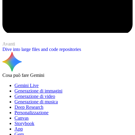
Avanti
Dive into large files and code repositories
Cosa può fare Gemini
Gemini Live
Generazione di immagini
Generazione di video
Generazione di musica
Deep Research
Personalizzazione
Canvas
Storybook
App
Gem