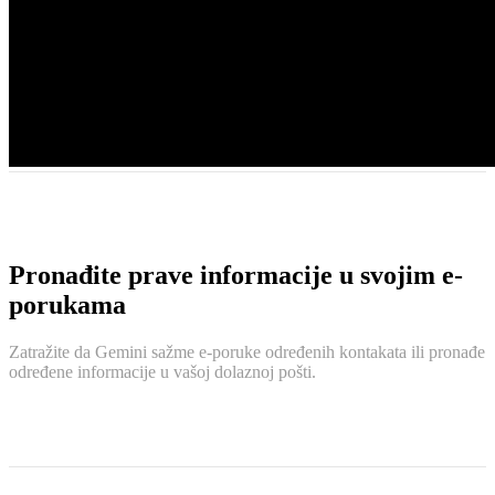
Pronađite prave informacije u svojim e-
porukama
Zatražite da Gemini sažme e-poruke određenih kontakata ili pronađe
određene informacije u vašoj dolaznoj pošti.