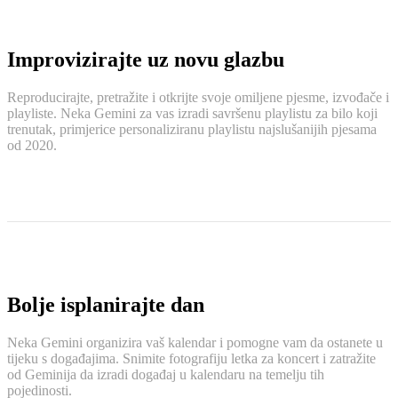
Improvizirajte uz novu glazbu
Reproducirajte, pretražite i otkrijte svoje omiljene pjesme, izvođače i
playliste. Neka Gemini za vas izradi savršenu playlistu za bilo koji
trenutak, primjerice personaliziranu playlistu najslušanijih pjesama
od 2020.
Bolje isplanirajte dan
Neka Gemini organizira vaš kalendar i pomogne vam da ostanete u
tijeku s događajima. Snimite fotografiju letka za koncert i zatražite
od Geminija da izradi događaj u kalendaru na temelju tih
pojedinosti.