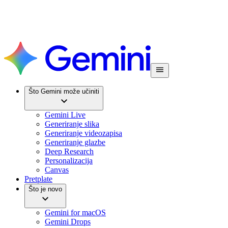
Što Gemini može učiniti
Gemini Live
Generiranje slika
Generiranje videozapisa
Generiranje glazbe
Deep Research
Personalizacija
Canvas
Pretplate
Što je novo
Gemini for macOS
Gemini Drops