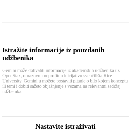
Istražite informacije iz pouzdanih
udžbenika
Gemini može dohvatiti informacije iz akademskih udžbenika uz
OpenStax, obrazovnu neprofitnu inicijativu sveučilišta Rice
University. Geminiju možete postaviti pitanje o bilo kojem konceptu
ili temi i dobiti sažeto objašnjenje s vezama na relevantni sadržaj
udžbenika.
Nastavite istraživati