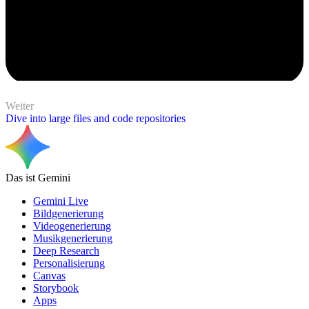
Weiter
Dive into large files and code repositories
Das ist Gemini
Gemini Live
Bildgenerierung
Videogenerierung
Musikgenerierung
Deep Research
Personalisierung
Canvas
Storybook
Apps