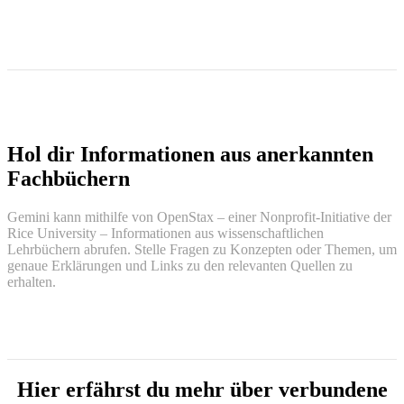
Hol dir Informationen aus anerkannten
Fachbüchern
Gemini kann mithilfe von OpenStax – einer Nonprofit-Initiative der
Rice University – Informationen aus wissenschaftlichen
Lehrbüchern abrufen. Stelle Fragen zu Konzepten oder Themen, um
genaue Erklärungen und Links zu den relevanten Quellen zu
erhalten.
Hier erfährst du mehr über verbundene