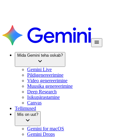
Mida Gemini teha oskab?
Gemini Live
Pildigenereerimine
Video genereerimine
Muusika genereerimine
Deep Research
Isikupärastamine
Canvas
Tellimused
Mis on uut?
Gemini for macOS
Gemini Drops