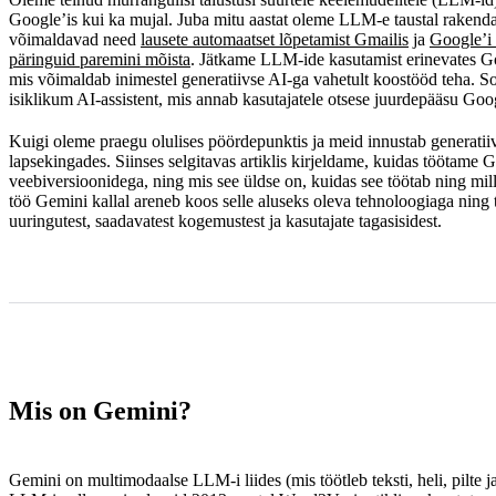
Google’is kui ka mujal. Juba mitu aastat oleme LLM-e taustal rakendan
Probleemid
võimaldavad need
lausete automaatset lõpetamist Gmailis
ja
Google’i 
päringuid paremini mõista
. Jätkame LLM-ide kasutamist erinevates Goo
Mis edasi?
mis võimaldab inimestel generatiivse AI-ga vahetult koostööd teha. 
isiklikum AI-assistent, mis annab kasutajatele otsese juurdepääsu Goo
Kuigi oleme praegu olulises pöördepunktis ja meid innustab generatii
lapsekingades. Siinses selgitavas artiklis kirjeldame, kuidas töötame 
veebiversioonidega, ning mis see üldse on, kuidas see töötab ning mi
töö Gemini kallal areneb koos selle aluseks oleva tehnoloogiaga nin
uuringutest, saadavatest kogemustest ja kasutajate tagasisidest.
Mis on Gemini?
Gemini on multimodaalse LLM-i liides (mis töötleb teksti, heli, pilte