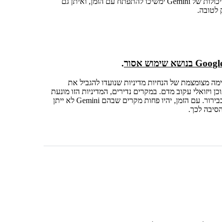
ואלה כמובן רק דוגמאות ספורות לאינטראקציות האפשריות עם Gemini. היכולות של Gemini ימשיכו להתפתח עם הזמן, ואיתן גם
 לטובה.
.
Gemini כך שיעמוד ברשימה מצומצמת של הנחיות מדיניות שנועדו להגביל את
ן ויזואלי עקוב מדם. במקרים נדירים, המדיניות הזו מונעת
מ-Gemini לתת תשובה, וכשזה קורה אנחנו משתדלים להסביר את הסיבה בבירור. עם הזמן, יהיו פחות מקרים שבהם Gemini לא ייתן
סיבה לכך.