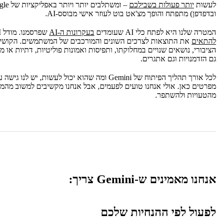
לעשות
יותר פעולות בשבילכם
– ומשתלבים יותר ויותר באפליקציות של Google שכבר משמשות אתכם –
המחויבות שלנו לשיפור
ובדפדפן) מתפתח והופך מצ'אט בוט לעוזר אישי מבוסס-AI.
המטרה שלנו היא לפתח כלי AI שעומדים
בעקרונות ה-AI
שפרסמנו. מודל LLM עלול לתת תוצאות בלתי צפויות, ולכן לפעמים
להתאים
את התוצאות לצרכים השונים והמורכבים של המשתמשים. הקושי הז
גם הזדמנויות וגם אתגרים.
לכל אורך תהליך הפיתוח של Gemini ומה שהוא יכול
מפרטים כאן. אולי אנחנו טועים לפעמים, אבל אנחנו מקשיבים למשוב מה
מהטעויות ולהשתפר.
אנחנו מאמינים ש-Gemini צריך:
לפעול לפי ההנחיות שלכם