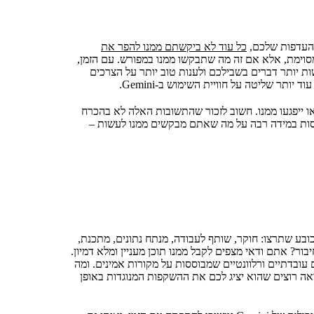
כל עוד לא ביקשתם ממנו להפר את
סוימת, אלא אם זה מה שתבקשו ממנו במפורש. עם הזמן,
שית את התשובות של Gemini, והוא יוכל לעשות יותר דברים בשבילכם ולענות טוב יותר על הצרכים
ד יותר שליטה על חוויית השימוש ב-Gemini.
 תוכן שאנשים אחרים יסלדו או ייפגעו ממנו. חשוב לזכור שהתשובות האלה לא בהכרח
ההשקפות או הדעות של Google. התוצאות של Gemini מבוססות במידה רבה על מה שאתם מבקשים ממנו לעשות –
 כל כובע שתרצו: חוקר, שותף לעבודה, מנתח נתונים, מתכנת,
בור? אתם ודאי מצפים לקבל ממנו תוכן מעניין ומלא דמיון.
בדתיים ורלוונטיים שמבוססות על מקורות אמינים. ומה
אתם כנראה רוצים שהוא יציג לכם את ההשקפות המנוגדות באופן