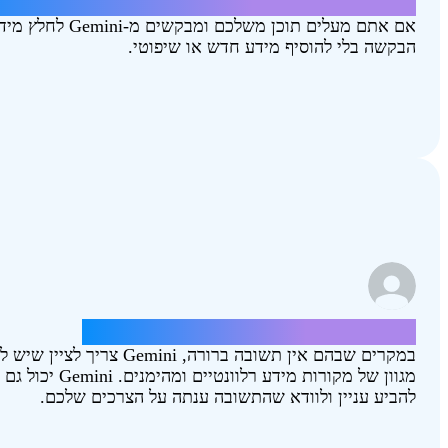
תסכם את המאמר הזה [Combating‑Climate‑Change.pdf]
הבקשה בלי להוסיף מידע חדש או שיפוטי.
איזו עיר טובה יותר, חיפה או באר שבע?
במקרים שבהם אין תשובה ברורה, ni
מגוון של מקורות מיד‫
להביע עניין ולוודא שהתשובה ענתה על הצרכים שלכם.