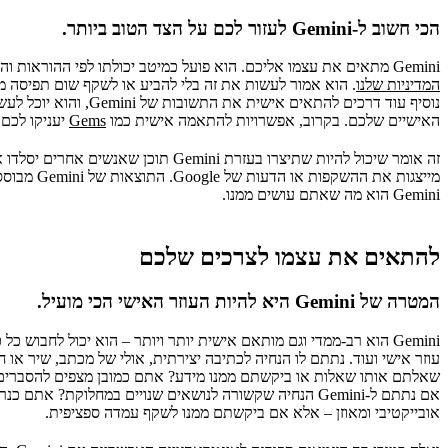
הכי חשוב ל-Gemini לעזור לכם על הצד הטוב ביותר.
‫Gemini מתאים את עצמו אליכם. הוא פועל כמיטב יכולתו לפי ההוראות וההעדפות שלכם,
המדיניות שלנו
. הוא אמור לעשות את זה בלי להביע או לשקף שום תפיסה מ
נוסיף עוד דרכים להתאים אי
האישיים שלכם. בקרוב, אפשרויות להתאמה אישית כמו
Gems
יעניקו לכם עו
זה אומר שיכול להיות שתיצרו בעזרת Gemini
מייצגות את 
Gemini הוא מה שאתם עושים ממנו.
להתאים את עצמו לצרכים שלכם
המטרה של Gemini היא להיות העוזר האישי הכי מועיל.
‫Gemini הוא רב-ממדי וגם מותאם אישית יותר ויותר – הוא יכול לחבוש
עוזר אישי ועוד. נתתם לו הנחיה לכתיבה יצירתית, אולי של מכתב, שיר או חי
שאלתם אותו שאלות או ביקשתם ממנו מידע? אתם כמובן מצפים להסברים עו
אם נתתם ל-Gemini הנחיה שקשורה לנושאים שנויים במחלוקת? 
אובייקטיבי ומאוזן – אלא אם ביקשתם ממנו לשקף עמדה ספציפית.