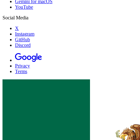
Gemini for macOS
YouTube
Social Media
X
Instagram
GitHub
Discord
Privacy
Terms