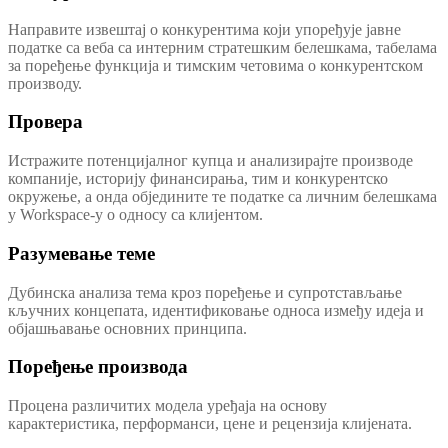
Направите извештај о конкурентима који упоређује јавне
податке са веба са интерним стратешким белешкама, табелама
за поређење функција и тимским четовима о конкурентском
производу.
Провера
Истражите потенцијалног купца и анализирајте производе
компаније, историју финансирања, тим и конкурентско
окружење, а онда обједините те податке са личним белешкама
у Workspace-у о односу са клијентом.
Разумевање теме
Дубинска анализа тема кроз поређење и супротстављање
кључних концепата, идентификовање односа између идеја и
објашњавање основних принципа.
Поређење производа
Процена различитих модела уређаја на основу
карактеристика, перформанси, цене и рецензија клијената.