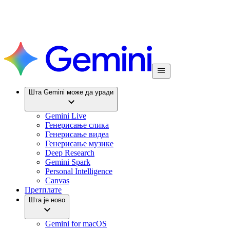
Шта Gemini може да уради
Gemini Live
Генерисање слика
Генерисање видеа
Генерисање музике
Deep Research
Gemini Spark
Personal Intelligence
Canvas
Претплате
Шта је ново
Gemini for macOS