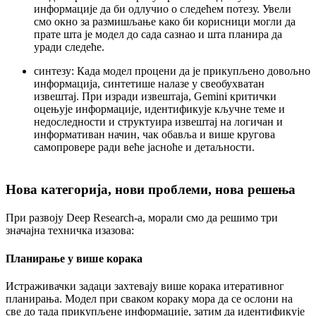
информације да би одлучио о следећем потезу. Увели
смо окно за размишљање како би корисници могли да
прате шта је модел до сада сазнао и шта планира да
уради следеће.
синтезу:
Када модел процени да је прикупљено довољно
информација, синтетише налазе у свеобухватан
извештај. При изради извештаја, Gemini критички
оцењује информације, идентификује кључне теме и
недоследности и структуира извештај на логичан и
информативан начин, чак обавља и више кругова
самопровере ради веће јасноће и детаљности.
Нова категорија, нови проблеми, нова решења
При развоју Deep Research-а, морали смо да решимо три
значајна техничка изазова:
Планирање у више корака
Истраживачки задаци захтевају више корака итеративног
планирања. Модел при сваком кораку мора да се ослони на
све до тада прикупљене информације, затим да идентификује