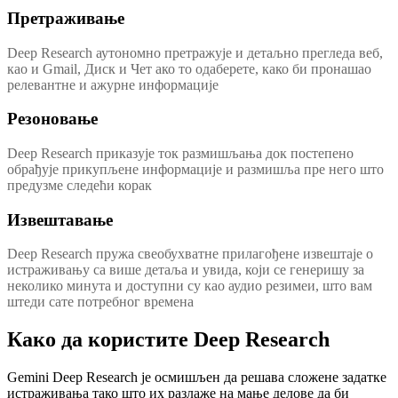
Претраживање
Deep Research аутономно претражује и детаљно прегледа веб,
као и Gmail, Диск и Чет ако то одаберете, како би пронашао
релевантне и ажурне информације
Резоновање
Deep Research приказује ток размишљања док постепено
обрађује прикупљене информације и размишља пре него што
предузме следећи корак
Извештавање
Deep Research пружа свеобухватне прилагођене извештаје о
истраживању са више детаља и увида, који се генеришу за
неколико минута и доступни су као аудио резимеи, што вам
штеди сате потребног времена
Како да користите Deep Research
Gemini Deep Research је осмишљен да решава сложене задатке
истраживања тако што их разлаже на мање делове да би