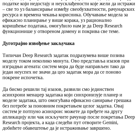
податке који недостају и неусклађености које жели да истражи
– све то уз балансирање између свеобухватности, рачунарских
ресурса и времена чекања корисника. Обучавање модела за
ефикасно планирање у више корака, уз рационално
коришћење података, омогућило нам је да Deep Research
функционише у отвореном домену и покрива све теме.
Дуготрајно извођење закључака
Типичан Deep Research задатак подразумева више позива
моделу током неколико минута. Ово представља изазов при
изградњи агената: систем мора да буде направљен тако да
један неуспех не значи да цео задатак мора да се поново
покрене испочетка.
Да бисмо решили тај изазов, развили смо јединствен
асинхрони менаџер задатака који синхронизује планер и
моделе задатака, што омогућава ефикасно санирање грешака
без потребе за поновним покретањем целог задатка. Овај
систем је потпуно асинхрон: можете да пређете на другу
апликацију или чак искључите рачунар после покретања Deep
Research пројекта, а када следећи пут отворите Gemini,
добићете обавештење да је истраживање завршено.