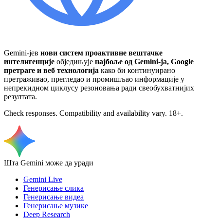
Gemini-јев
нови систем проактивне вештачке
интелигенције
обједињује
најбоље од Gemini-ја, Google
претраге и веб технологија
како би континуирано
претраживао, прегледао и промишљао информације у
непрекидном циклусу резоновања ради свеобухватнијих
резултата.
Check responses. Compatibility and availability vary. 18+.
Шта Gemini може да уради
Gemini Live
Генерисање слика
Генерисање видеа
Генерисање музике
Deep Research