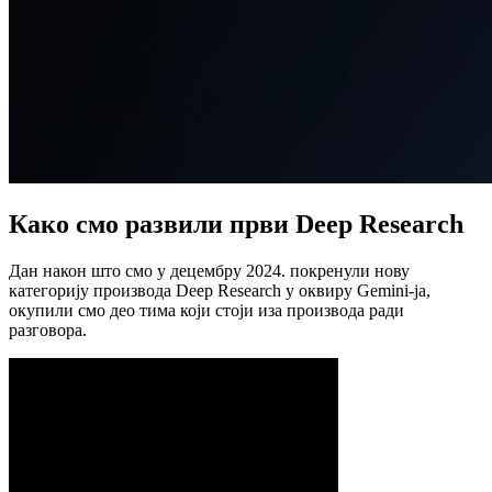
Како смо развили први Deep Research
Дан након што смо у децембру 2024. покренули нову
категорију производа Deep Research у оквиру Gemini-ја,
окупили смо део тима који стоји иза производа ради
разговора.