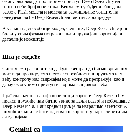
омогућава нам да проширимо приступ Deep Research-у на
знатно већи број корисника. Веома смо узбуђени због даљег
развоја Flash модела и модела за размишљање уопште, па
очекујемо да ће Deep Research наставити да напредује.
А уз наш најспособнији модел, Gemini 3, Deep Research је још
бољи у свим фазама истраживања и пружа још корисније и
детаљније извештаје
Шта је следеће
Систем смо развили тако да буде свестран да бисмо временом
могли да проширујемо његове способности и пружимо вам
већу контролу над садржајем који може да претражује, као и
да му омогућимо приступ изворима ван јавног веба.
Праћење начина на који корисници користе Deep Research у
пракси пружиће нам битне увиде за даљи развој и побољшање
Deep Research-а. Наш крајњи циљ је да изградимо агентски AI
помоћник који ће бити од стварне користи у најразличитијим
ситуацијама.
Gemini са
проактивном вештачком