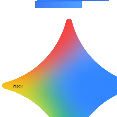
интелигенцијом
Резон