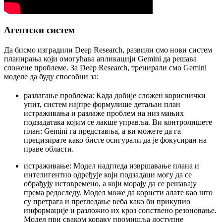
Агентски систем
Да бисмо изградили Deep Research, развили смо нови систем
планирања који омогућава апликацији Gemini да решава
сложене проблеме. За Deep Research, тренирали смо Gemini
моделе да буду способни за:
разлагање проблема:
Када добије сложен кориснички
упит, систем најпре формулише детаљан план
истраживања и разлаже проблем на низ мањих
подзадатака којим се лакше управља. Ви контролишете
план: Gemini га представља, а ви можете да га
прецизирате како бисте осигурали да је фокусиран на
праве области.
истраживање
: Модел надгледа извршавање плана и
интелигентно одређује који подзадаци могу да се
обрађују истовремено, а који морају да се решавају
према редоследу. Модел може да користи алате као што
су претрага и прегледање веба како би прикупио
информације и разложио их кроз сопствено резоновање.
Модел при сваком кораку промишља доступне