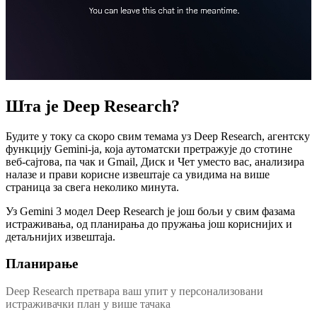
Шта је Deep Research?
Будите у току са скоро свим темама уз Deep Research, агентску
функцију Gemini-ја, која аутоматски претражује до стотине
веб-сајтова, па чак и Gmail, Диск и Чет уместо вас, анализира
налазе и прави корисне извештаје са увидима на више
страница за свега неколико минута.
Уз Gemini 3 модел Deep Research је још бољи у свим фазама
истраживања, од планирања до пружања још кориснијих и
детаљнијих извештаја.
Планирање
Deep Research претвара ваш упит у персонализовани
истраживачки план у више тачака