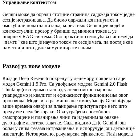
Управљање контекстом
Gemini може да обради стотине страница садржаја током једне
сесије истраживања. Да бисмо одржали континуитет и
омогућили додатна питања, користимо Gemini-јев водећи
контекстуални прозор у бранши од милион токена, уз
подршку RAG система. Ово практично омогућава систему да
"памти" све што је научио током те сесије чета, па постаје све
паметнији што дуже комуницирате с њим.
Развој уз нове моделе
Када је Deep Research покренут у децембру, покретао га је
модел Gemini 1.5 Pro. Са увођењем модела Gemini 2.0 Flash
Thinking (експериментално), успели смо значајно да
унапредимо и квалитет и ефикасност функционисања овог
производа. Модели за размишљање омогућавају Gemini-ју да
више времена одвоји за планирање приступа пре него што
предузме следеће кораке. Ова уграђена способност
самопроцене и планирања чини га идеалним за овакве
дуготрајне агентске задатке. Сада видимо да је Gemini још
бољи у свим фазама истраживања и испоручује још детаљније
извештаје. Истовремено, рачунарска ефикасност Flash модела