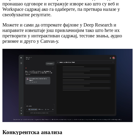
пронашао одговоре и истражује изворе као што су веб и
Workspace садржај ако га одаберете, па претвара налазе у
свеобухватне резултате.
Можете и сами да отпремате фајлове у Deep Research и
направите извештаје још привлачнијим тако што ћете их
претворити у интерактиван садржај, тестове знања, аудио
резимее и друго у Canvas-у.
Конкурентска анализа