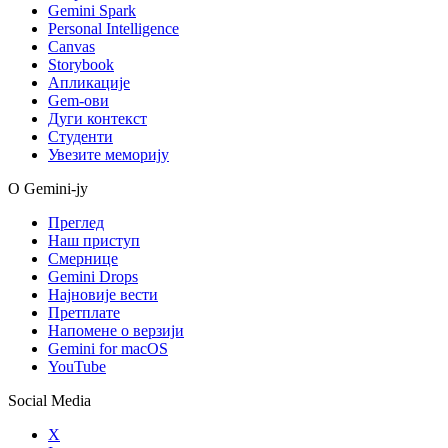
Gemini Spark
Personal Intelligence
Canvas
Storybook
Апликације
Gem-ови
Дуги контекст
Студенти
Увезите меморију
О Gemini-ју
Преглед
Наш приступ
Смернице
Gemini Drops
Најновије вести
Претплате
Напомене о верзији
Gemini for macOS
YouTube
Social Media
X