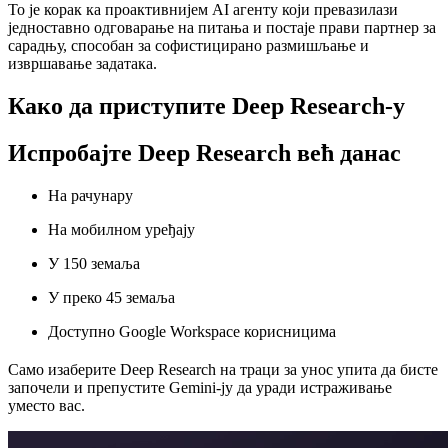
То је корак ка проактивнијем AI агенту који превазилази
једноставно одговарање на питања и постаје прави партнер за
сарадњу, способан за софистицирано размишљање и
извршавање задатака.
Како да приступите Deep Research-у
Испробајте Deep Research већ данас
На рачунару
На мобилном уређају
У 150 земаља
У преко 45 земаља
Доступно Google Workspace корисницима
Само изаберите Deep Research на траци за унос упита да бисте
започели и препустите Gemini-ју да уради истраживање
уместо вас.