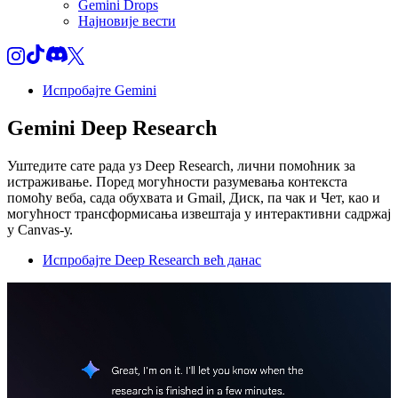
Gemini Drops
Најновије вести
Испробајте Gemini
Gemini Deep Research
Уштедите сате рада уз Deep Research, лични помоћник за
истраживање. Поред могућности разумевања контекста
помоћу веба, сада обухвата и Gmail, Диск, па чак и Чет, као и
могућност трансформисања извештаја у интерактивни садржај
у Canvas-у.
Испробајте Deep Research већ данас