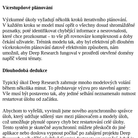
Vícestupňové plánování
Výzkumné úkoly vyžadují několik kroků iterativního plánování.
V každém kroku se model musí opřít o všechny dosud shromážděné
poznatky, poté identifikovat chybějící informace a nesrovnalosti,
které chce prozkoumat – to vše při rovnováze komplexnosti a doby
čekání uživatele. Trénink modelu tak, aby byl efektivní při dlouhém
vícekrokovém plánování datově efektivním způsobem, nám
umožnil, aby Deep Research fungoval v prostředí otevřené domény
napříč všemi tématy.
Dlouhodobá dedukce
Typický úkol Deep Research zahrnuje mnoho modelových volání
během několika minut. To představuje výzvu pro stavební agenty:
Vše musí být postaveno tak, aby jediné selhání neznamenalo nutnost
restartovat úlohu od začátku.
Abychom to vyřešili, vyvinuli jsme nového asynchronního správce
úloh, který udržuje sdílený stav mezi plánovačem a modely úloh,
což umožňuje plynulé opravy chyb bez restartování celé úlohy.
Tento systém je skutečně asynchronní: můžete přeskočit do jiné
aplikace nebo doslova vypnout počítač po zahájení projektu Deep