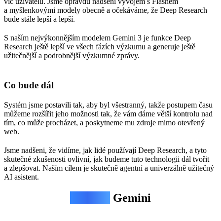
víc uživatelů. Jsme opravdu nadšeni vývojem s Flashem
a myšlenkovými modely obecně a očekáváme, že Deep Research
bude stále lepší a lepší.
S naším nejvýkonnějším modelem Gemini 3 je funkce Deep
Research ještě lepší ve všech fázích výzkumu a generuje ještě
užitečnější a podrobnější výzkumné zprávy.
Co bude dál
Systém jsme postavili tak, aby byl všestranný, takže postupem času
můžeme rozšířit jeho možnosti tak, že vám dáme větší kontrolu nad
tím, co může procházet, a poskytneme mu zdroje mimo otevřený
web.
Jsme nadšeni, že vidíme, jak lidé používají Deep Research, a tyto
skutečné zkušenosti ovlivní, jak budeme tuto technologii dál tvořit
a zlepšovat. Naším cílem je skutečně agentní a univerzálně užitečný
AI asistent.
Agentní
Gemini