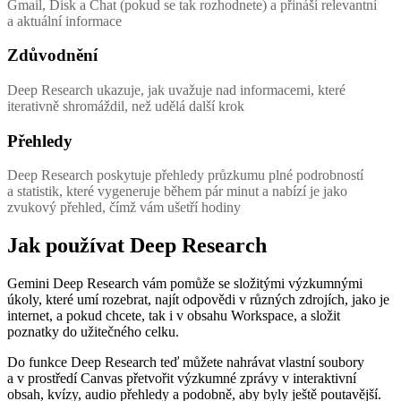
Gmail, Disk a Chat (pokud se tak rozhodnete) a přináší relevantní
a aktuální informace
Zdůvodnění
Deep Research ukazuje, jak uvažuje nad informacemi, které
iterativně shromáždil, než udělá další krok
Přehledy
Deep Research poskytuje přehledy průzkumu plné podrobností
a statistik, které vygeneruje během pár minut a nabízí je jako
zvukový přehled, čímž vám ušetří hodiny
Jak používat Deep Research
Gemini Deep Research vám pomůže se složitými výzkumnými
úkoly, které umí rozebrat, najít odpovědi v různých zdrojích, jako je
internet, a pokud chcete, tak i v obsahu Workspace, a složit
poznatky do užitečného celku.
Do funkce Deep Research teď můžete nahrávat vlastní soubory
a v prostředí Canvas přetvořit výzkumné zprávy v interaktivní
obsah, kvízy, audio přehledy a podobně, aby byly ještě poutavější.