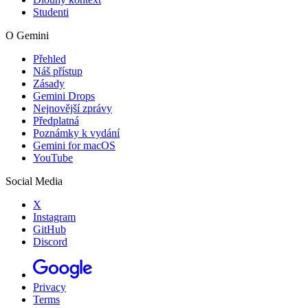
Studenti
O Gemini
Přehled
Náš přístup
Zásady
Gemini Drops
Nejnovější zprávy
Předplatná
Poznámky k vydání
Gemini for macOS
YouTube
Social Media
X
Instagram
GitHub
Discord
Privacy
Terms