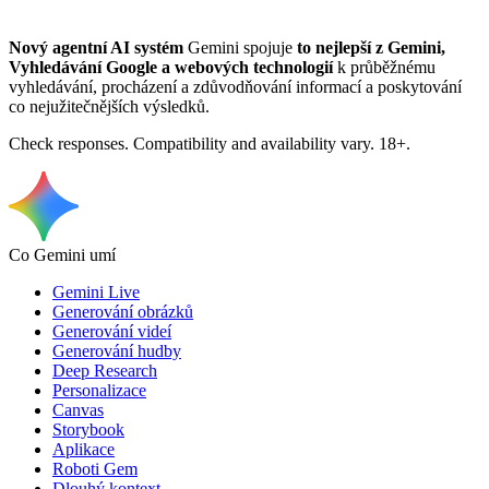
Nový agentní AI systém
Gemini spojuje
to nejlepší z Gemini,
Vyhledávání Google a webových technologií
k průběžnému
vyhledávání, procházení a zdůvodňování informací a poskytování
co nejužitečnějších výsledků.
Check responses. Compatibility and availability vary. 18+.
Co Gemini umí
Gemini Live
Generování obrázků
Generování videí
Generování hudby
Deep Research
Personalizace
Canvas
Storybook
Aplikace
Roboti Gem
Dlouhý kontext