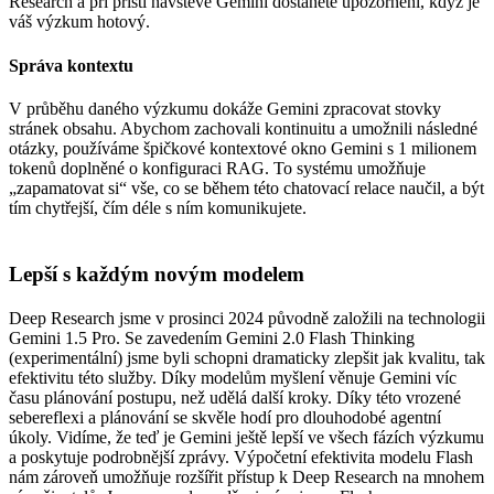
Research a při příští návštěvě Gemini dostanete upozornění, když je
váš výzkum hotový.
Správa kontextu
V průběhu daného výzkumu dokáže Gemini zpracovat stovky
stránek obsahu. Abychom zachovali kontinuitu a umožnili následné
otázky, používáme špičkové kontextové okno Gemini s 1 milionem
tokenů doplněné o konfiguraci RAG. To systému umožňuje
„zapamatovat si“ vše, co se během této chatovací relace naučil, a být
tím chytřejší, čím déle s ním komunikujete.
Lepší s každým novým modelem
Deep Research jsme v prosinci 2024 původně založili na technologii
Gemini 1.5 Pro. Se zavedením Gemini 2.0 Flash Thinking
(experimentální) jsme byli schopni dramaticky zlepšit jak kvalitu, tak
efektivitu této služby. Díky modelům myšlení věnuje Gemini víc
času plánování postupu, než udělá další kroky. Díky této vrozené
sebereflexi a plánování se skvěle hodí pro dlouhodobé agentní
úkoly. Vidíme, že teď je Gemini ještě lepší ve všech fázích výzkumu
a poskytuje podrobnější zprávy. Výpočetní efektivita modelu Flash
nám zároveň umožňuje rozšířit přístup k Deep Research na mnohem