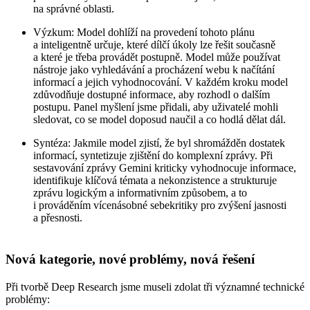
na správné oblasti.
Výzkum:
Model dohlíží na provedení tohoto plánu
a inteligentně určuje, které dílčí úkoly lze řešit současně
a které je třeba provádět postupně. Model může používat
nástroje jako vyhledávání a procházení webu k načítání
informací a jejich vyhodnocování. V každém kroku model
zdůvodňuje dostupné informace, aby rozhodl o dalším
postupu. Panel myšlení jsme přidali, aby uživatelé mohli
sledovat, co se model doposud naučil a co hodlá dělat dál.
Syntéza:
Jakmile model zjistí, že byl shromážděn dostatek
informací, syntetizuje zjištění do komplexní zprávy. Při
sestavování zprávy Gemini kriticky vyhodnocuje informace,
identifikuje klíčová témata a nekonzistence a strukturuje
zprávu logickým a informativním způsobem, a to
i prováděním vícenásobné sebekritiky pro zvýšení jasnosti
a přesnosti.
Nová kategorie, nové problémy, nová řešení
Při tvorbě Deep Research jsme museli zdolat tři významné technické
problémy: