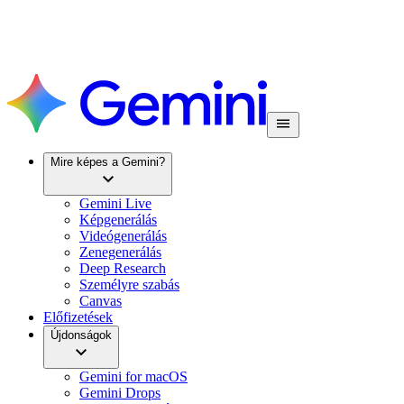
Mire képes a Gemini?
Gemini Live
Képgenerálás
Videógenerálás
Zenegenerálás
Deep Research
Személyre szabás
Canvas
Előfizetések
Újdonságok
Gemini for macOS
Gemini Drops