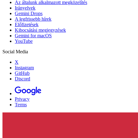
Az általunk alkalmazott megközelítés
Irányelvek
Gemini Drops
A legfrissebb hírek
Előfizetések
Kibocsátási megjegyzések
Gemini for macOS
YouTube
Social Media
X
Instagram
GitHub
Discord
Privacy
Terms