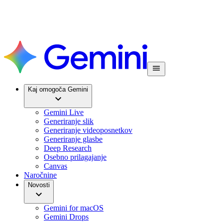
Kaj omogoča Gemini
Gemini Live
Generiranje slik
Generiranje videoposnetkov
Generiranje glasbe
Deep Research
Osebno prilagajanje
Canvas
Naročnine
Novosti
Gemini for macOS
Gemini Drops