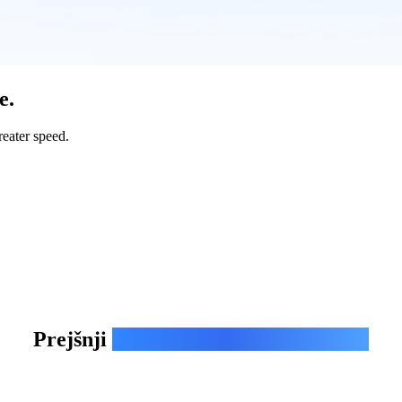
e.
reater speed.
Prejšnji
pregledi novosti v Geminiju