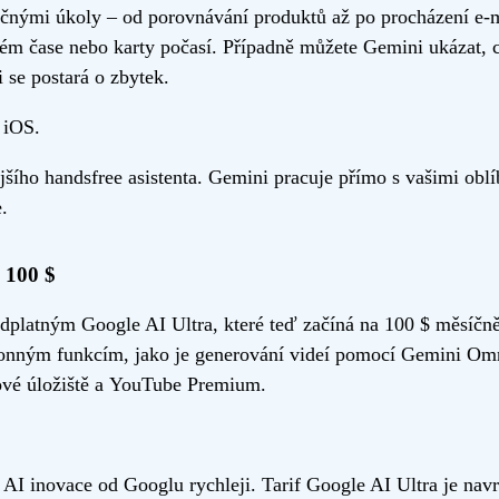
čnými úkoly – od porovnávání produktů až po procházení e‑
ném čase nebo karty počasí. Případně můžete Gemini ukázat, 
 se postará o zbytek.
 iOS.
ího handsfree asistenta. Gemini pracuje přímo s vašimi oblí
.
 100 $
edplatným Google AI Ultra, které teď začíná na 100 $ měsíčně.
ným funkcím, jako je generování videí pomocí Gemini Omni 
dové úložiště a YouTube Premium.
I inovace od Googlu rychleji. Tarif Google AI Ultra je navrž