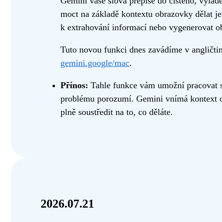
Gemini vaše slova přepíše do čistého, vylad
moct na základě kontextu obrazovky dělat ješ
k extrahování informací nebo vygenerovat o
Tuto novou funkci dnes zavádíme v angličti
gemini.google/mac
.
Přínos:
Tahle funkce vám umožní pracovat st
problému porozumí. Gemini vnímá kontext ob
plně soustředit na to, co děláte.
2026.07.21