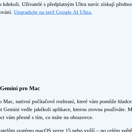
u kdekoli. Uživatelé s předplatným Ultra navíc získají předn
mování.
Upgradujte na tarif Google AI Ultra.
: Gemini pro Mac
o Mac, nativní počítačové rozhraní, které vám pomůže hladce
 Gemini vedle jakékoli aplikace, kterou zrovna používáte. M
t vám přesně s tím, co máte na obrazovce.
ivatelům systému macOS verze 15 nebo vyšší – po celém světě