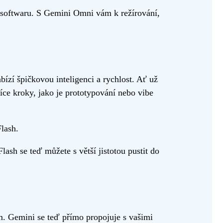
 softwaru. S Gemini Omni vám k režírování,
ízí špičkovou inteligenci a rychlost. Ať už
íce kroky, jako je prototypování nebo vibe
lash.
sh se teď můžete s větší jistotou pustit do
. Gemini se teď přímo propojuje s vašimi