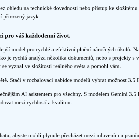
z ohledu na technické dovednosti nebo přístup ke složitému
í přirozený jazyk.
ci pro váš každodenní život.
epší model pro rychlé a efektivní plnění náročných úkolů. Nab
ko je rychlá analýza několika dokumentů, nebo s projekty s v
 se vyznal ve složitosti reálného světa a pomohl vám.
tě. Stačí v rozbalovací nabídce modelů vybrat možnost 3.5 F
čnějším AI asistentem pro všechny. S modelem Gemini 3.5 Fla
dovat mezi rychlostí a kvalitou.
atu, abyste mohli plynule přecházet mezi mluvením a psaním