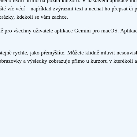
ěného textu přímo na pozici kurzoru. V nastavení aplikace m
tě víc věcí – například zvýraznit text a nechat ho přepsat či
brázky, kdekoli se vám zachce.
ně pro všechny uživatele aplikace Gemini pro macOS. Aplikaci
ejně rychle, jako přemýšlíte. Můžete klidně mluvit nesouvis
razovky a výsledky zobrazuje přímo u kurzoru v kterékoli apl