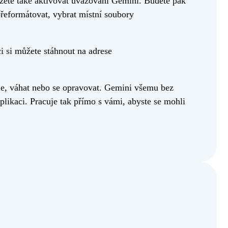
ůžete také aktivovat uvažování Gemini. Budete pak
 přeformátovat, vybrat místní soubory
 si můžete stáhnout na adrese
le, váhat nebo se opravovat. Gemini všemu bez
ikaci. Pracuje tak přímo s vámi, abyste se mohli