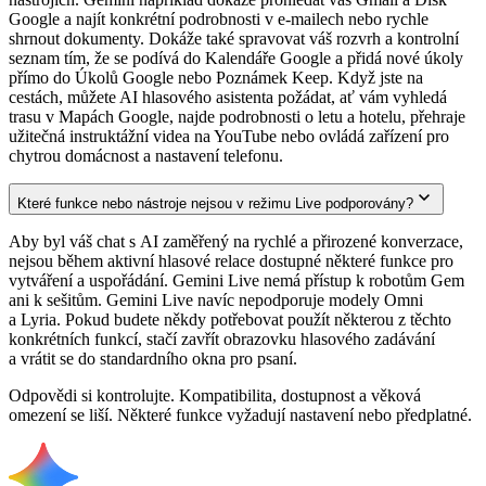
Google a najít konkrétní podrobnosti v e‑mailech nebo rychle
shrnout dokumenty. Dokáže také spravovat váš rozvrh a kontrolní
seznam tím, že se podívá do Kalendáře Google a přidá nové úkoly
přímo do Úkolů Google nebo Poznámek Keep. Když jste na
cestách, můžete AI hlasového asistenta požádat, ať vám vyhledá
trasu v Mapách Google, najde podrobnosti o letu a hotelu, přehraje
užitečná instruktážní videa na YouTube nebo ovládá zařízení pro
chytrou domácnost a nastavení telefonu.
Které funkce nebo nástroje nejsou v režimu Live podporovány?
Aby byl váš chat s AI zaměřený na rychlé a přirozené konverzace,
nejsou během aktivní hlasové relace dostupné některé funkce pro
vytváření a uspořádání. Gemini Live nemá přístup k robotům Gem
ani k sešitům. Gemini Live navíc nepodporuje modely Omni
a Lyria. Pokud budete někdy potřebovat použít některou z těchto
konkrétních funkcí, stačí zavřít obrazovku hlasového zadávání
a vrátit se do standardního okna pro psaní.
Odpovědi si kontrolujte. Kompatibilita, dostupnost a věková
omezení se liší. Některé funkce vyžadují nastavení nebo předplatné.