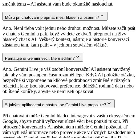
změnit téma – AI asistent vám bude okamžitě naslouchat.
Můžu při chatování přepínat mezi hlasem a psaním?
Ano. Není třeba volit jednu nebo druhou možnost. Můžete začít psát
v chatu s Gemini a pak, když vyjdete ze dveří, přepnout na živý
hlasový chat s AI. Veškerý kontext, nástroje a historie konverzací
zůstanou tam, kam patří – v jednom souvislém vlákně.
Pamatuje si Gemini věci, které sdílím?
Ano. Gemini Live je váš osobní konverzační AI asistent navržený
tak, aby vám postupem času rozuměl lépe. Když AI položíte otázku,
bezpečně si vzpomene na klíčové podrobnosti zmíněné v různých
relacích, jako jsou stravovací preference, důležitá rodinná data nebo
oblíbené koníčky, abyste se nemuseli opakovat.
S jakými aplikacemi a nástroji se Gemini Live propojuje?
Při chatování může Gemini hladce interagovat s vaším ekosystémem
Google, abyste mohli vyřizovat různé věci bez použití rukou. Při
přirozené konverzaci s AI asistentem můžete Gemini požádat, ať
vám vyhledá informace nebo provede akce v různých každodenních
nástrojích. Gemini například dokáže prohledat váš Gmail a Disk