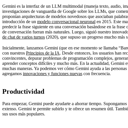
Gemini es la interfaz de un LLM multimodal (maneja texto, audio, imá
investigaciones de vanguardia de Google sobre los LLMs, que comen
proponían arquitecturas de modelos novedosos que asociaban palabra
introducción de un
modelo conversacional neuronal
en 2015. Este ma
predecir la frase siguiente en una conversación basándose en la frase o 
de conversación fueran más naturales. Luego, siguió nuestro innovad
de chat de varios turnos
(2020), que supuso un progreso mucho más sig
Inicialmente, lanzamos Gemini (que en ese momento se llamaba “Bar
con nuestros
Principios de la IA
. Desde entonces, los usuarios han rec
convincentes, depurar problemas de programación complejos, generar
aprender conceptos difíciles y mucho más. En la actualidad, Gemini es
muchas maneras. Ya podemos ver cómo Gemini ayuda a las personas a 
agregamos
innovaciones y funciones nuevas
con frecuencia.
Productividad
Para empezar, Gemini puede ayudarte a ahorrar tiempo. Supongamos 
extenso. Gemini te permite subirlo y te ofrece un resumen útil. Tamb
sus usos más populares.