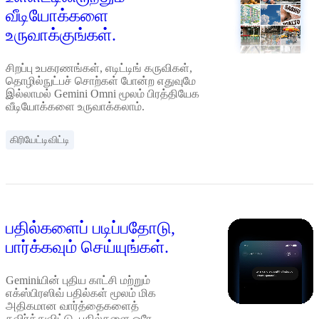
வீடியோக்களை
உருவாக்குங்கள்.
சிறப்பு உபகரணங்கள், எடிட்டிங் கருவிகள்,
தொழில்நுட்பச் சொற்கள் போன்ற எதுவுமே
இல்லாமல் Gemini Omni மூலம் பிரத்தியேக
வீடியோக்களை உருவாக்கலாம்.
கிரியேட்டிவிட்டி
பதில்களைப் படிப்பதோடு,
பார்க்கவும் செய்யுங்கள்.
Geminiயின் புதிய காட்சி மற்றும்
எக்ஸ்பிரஸிவ் பதில்கள் மூலம் மிக
அதிகமான வார்த்தைகளைத்
தவிர்த்துவிட்டு, பதில்களை ஒரே