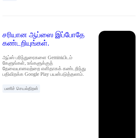
சரியான ஆப்ஸை இப்போதே
கண்டறியுங்கள்.
ஆப்ஸ் பரிந்துரைகளை Geminiயிடம்
கேளுங்கள், உங்களுக்குத்
தேவையானவற்றை எளிதாகக் கண்டறிந்து
பதிவிறக்க Google Play பயன்படுத்தலாம்.
பணிச் செயல்திறன்