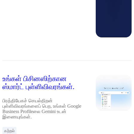
உங்கள் பிசினஸிற்கான
ஸ்மார்ட் புள்ளிவிவரங்கள்.
பிரத்தியேகச் செயல்திறன்
புள்ளிவிவரங்களைப் பெற, உங்கள் Google
Business Profileலை Gemini உடன்
இணையுங்கள்.
கற்றல்