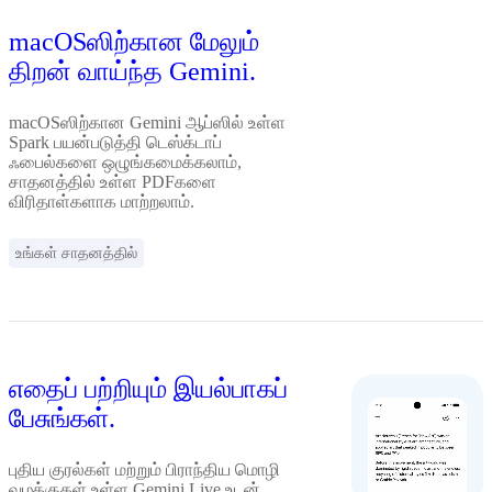
macOSஸிற்கான மேலும்
திறன் வாய்ந்த Gemini.
macOSஸிற்கான Gemini ஆப்ஸில் உள்ள
Spark பயன்படுத்தி டெஸ்க்டாப்
ஃபைல்களை ஒழுங்கமைக்கலாம்,
சாதனத்தில் உள்ள PDFகளை
விரிதாள்களாக மாற்றலாம்.
உங்கள் சாதனத்தில்
எதைப் பற்றியும் இயல்பாகப்
பேசுங்கள்.
புதிய குரல்கள் மற்றும் பிராந்திய மொழி
வழக்குகள் உள்ள Gemini Live உடன்