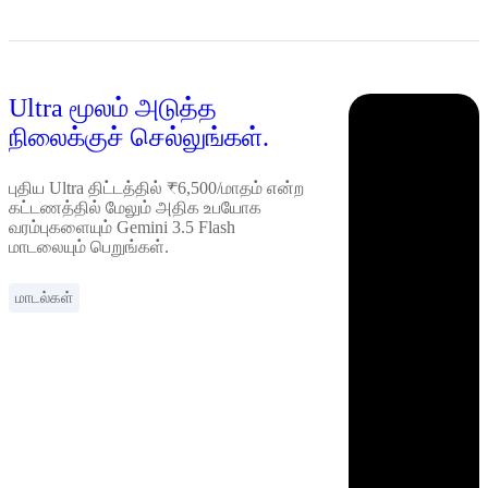
Ultra மூலம் அடுத்த
நிலைக்குச் செல்லுங்கள்.
புதிய Ultra திட்டத்தில் ₹6,500/மாதம் என்ற
கட்டணத்தில் மேலும் அதிக உபயோக
வரம்புகளையும் Gemini 3.5 Flash
மாடலையும் பெறுங்கள்.
மாடல்கள்