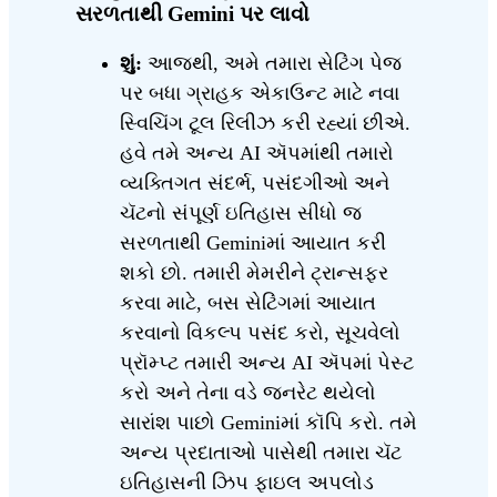
સરળતાથી Gemini પર લાવો
શું:
આજથી, અમે તમારા સેટિંગ પેજ
પર બધા ગ્રાહક એકાઉન્ટ માટે નવા
સ્વિચિંગ ટૂલ રિલીઝ કરી રહ્યાં છીએ.
હવે તમે અન્ય AI ઍપમાંથી તમારો
વ્યક્તિગત સંદર્ભ, પસંદગીઓ અને
ચૅટનો સંપૂર્ણ ઇતિહાસ સીધો જ
સરળતાથી Geminiમાં આયાત કરી
શકો છો. તમારી મેમરીને ટ્રાન્સફર
કરવા માટે, બસ સેટિંગમાં આયાત
કરવાનો વિકલ્પ પસંદ કરો, સૂચવેલો
પ્રૉમ્પ્ટ તમારી અન્ય AI ઍપમાં પેસ્ટ
કરો અને તેના વડે જનરેટ થયેલો
સારાંશ પાછો Geminiમાં કૉપિ કરો. તમે
અન્ય પ્રદાતાઓ પાસેથી તમારા ચૅટ
ઇતિહાસની ઝિપ ફાઇલ અપલોડ