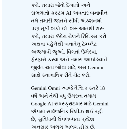
કરો. તમારા જેવો દેખાતો અને
સંભળાતો કસ્ટમ AI અવતાર બનાવીને
તમે તમારી જાતને સીધી ઍક્શનમાં
પણ મૂકી શકો છો. શરૂઆતથી શરૂ
કરો, તમારા કૅમેરા રોલને રિમિક્સ કરો
અથવા પહેલેથી બનાવેલું ટેમ્પ્લેટ
અજમાવી જુઓ. વિગતો ઉમેરવા,
ફેરફારો કરવા અને તમારા આઇડિયાને
જીવંત થતા જોવા માટે, બસ Gemini
સાથે સ્વાભાવિક રીતે ચૅટ કરો.
Gemini Omni આજે વૈશ્વિક સ્તરે 18
વર્ષ અને તેથી વધુ ઉંમરના તમામ
Google AI સબ્સ્ક્રાઇબર માટે Gemini
ઍપમાં સાર્વજનિક રિલીઝ થઈ રહી
છે, સુવિધાની ઉપલબ્ધતા પ્રદેશ
અનુસાર અલગ અલગ હોય છે.