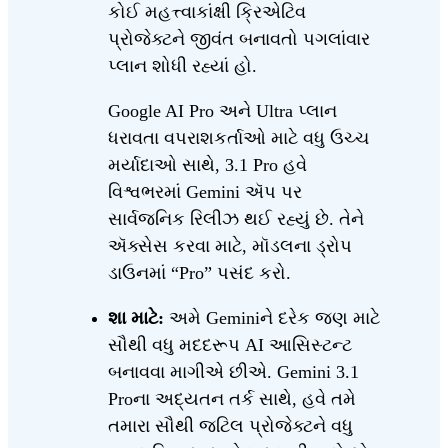
કોઈ મહત્ત્વાકાંક્ષી ક્રિએટિવ
પ્રોજેક્ટને જીવંત બનાવતો પગલાંવાર
પ્લાન શોધી રહ્યાં હો.
Google AI Pro અને Ultra પ્લાન
ધરાવતા વપરાશકર્તાઓ માટે વધુ ઉચ્ચ
મર્યાદાઓ સાથે, 3.1 Pro હવે
વિશ્વભરમાં Gemini ઍપ પર
સાર્વજનિક રિલીઝ થઈ રહ્યું છે. તેને
ઍક્સેસ કરવા માટે, મૉડલના ડ્રોપ
ડાઉનમાં “Pro” પસંદ કરો.
શા માટે:
અમે Geminiને દરેક જણ માટે
સૌથી વધુ મદદરૂપ AI આસિસ્ટન્ટ
બનાવવા માગીએ છીએ. Gemini 3.1
Proના અદ્યતન તર્ક સાથે, હવે તમે
તમારા સૌથી જટિલ પ્રોજેક્ટને વધુ