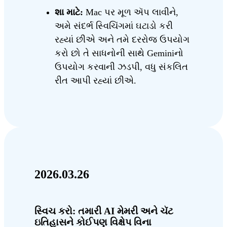
શા માટે:
Mac પર મૂળ ઍપ લાવીને,
અમે સંદર્ભ સ્વિચિંગમાં ઘટાડો કરી
રહ્યાં છીએ અને તમે દરરોજ ઉપયોગ
કરો છો તે સાધનોની સાથે Geminiનો
ઉપયોગ કરવાની ઝડપી, વધુ સંકલિત
રીત આપી રહ્યાં છીએ.
2026.03.26
સ્વિચ કરો: તમારી AI મેમરી અને ચૅટ
ઇતિહાસને કોઈપણ વિક્ષેપ વિના