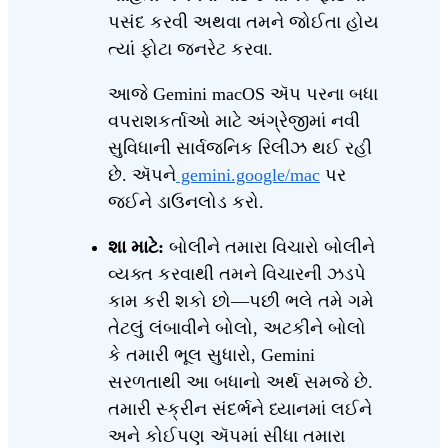
પસંદ કરવી અથવા તમને જોઈતા હોય
ત્યાં ફોટા જનરેટ કરવા.
આજે Gemini macOS ઍપ પરના બધા
વપરાશકર્તાઓ માટે અંગ્રેજીમાં નવી
સુવિધાની સાર્વજનિક રિલીઝ થઈ રહી
છે. ઍપને
gemini.google/mac
પર
જઈને ડાઉનલોડ કરો.
શા માટે:
બોલીને તમારા વિચારો બોલીને
વ્યક્ત કરવાથી તમને વિચારની ઝડપે
કામ કરી શકો છો—પછી ભલે તમે ગમે
તેટલું લંબાવીને બોલો, અટકીને બોલો
કે તમારી ભૂલ સુધારો, Gemini
સરળતાથી આ બધાનો અર્થ સમજે છે.
તમારી સ્ક્રીન સંદર્ભને ધ્યાનમાં લઈને
અને કોઈપણ ઍપમાં સીધા તમારા