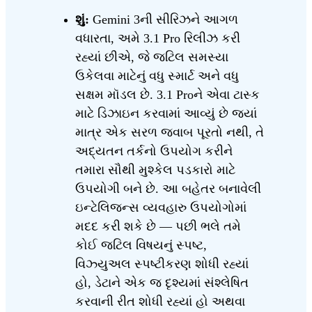
શું:
Gemini 3ની સીરિઝને આગળ
વધારતા, અમે 3.1 Pro રિલીઝ કરી
રહ્યાં છીએ, જે જટિલ સમસ્યા
ઉકેલવા માટેનું વધુ સ્માર્ટ અને વધુ
સક્ષમ મૉડલ છે. 3.1 Proને એવા ટાસ્ક
માટે ડિઝાઇન કરવામાં આવ્યું છે જ્યાં
માત્ર એક સરળ જવાબ પૂરતો નથી, તે
અદ્યતન તર્કનો ઉપયોગ કરીને
તમારા સૌથી મુશ્કેલ પડકારો માટે
ઉપયોગી બને છે. આ બહેતર બનાવેલી
ઇન્ટેલિજન્સ વ્યવહારુ ઉપયોગોમાં
મદદ કરી શકે છે — પછી ભલે તમે
કોઈ જટિલ વિષયનું સ્પષ્ટ,
વિઝ્યુઅલ સ્પષ્ટીકરણ શોધી રહ્યાં
હો, ડેટાને એક જ દૃશ્યમાં સંશ્લેષિત
કરવાની રીત શોધી રહ્યાં હો અથવા