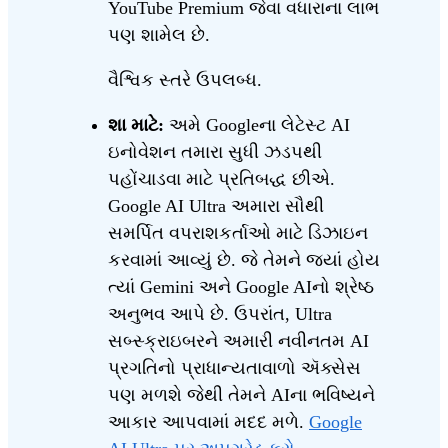
YouTube Premium જેવા વધારાના લાભ
પણ શામેલ છે.
વૈશ્વિક સ્તરે ઉપલબ્ધ.
શા માટે:
અમે Googleના લેટેસ્ટ AI
ઇનોવેશન તમારા સુધી ઝડપથી
પહોંચાડવા માટે પ્રતિબદ્ધ છીએ.
Google AI Ultra અમારા સૌથી
સમર્પિત વપરાશકર્તાઓ માટે ડિઝાઇન
કરવામાં આવ્યું છે. જે તેમને જ્યાં હોય
ત્યાં Gemini અને Google AIનો શ્રેષ્ઠ
અનુભવ આપે છે. ઉપરાંત, Ultra
સબ્સ્ક્રાઇબરને અમારી નવીનતમ AI
પ્રગતિનો પ્રાધાન્યતાવાળો ઍક્સેસ
પણ મળશે જેથી તેમને AIના ભવિષ્યને
આકાર આપવામાં મદદ મળે.
Google