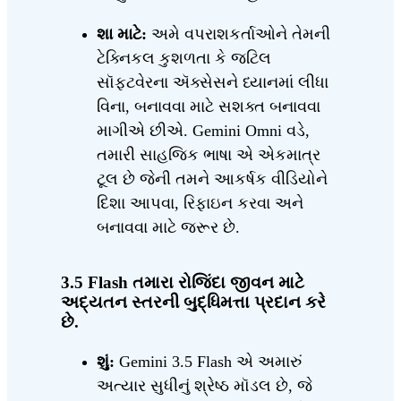
શા માટે:
અમે વપરાશકર્તાઓને તેમની
ટેક્નિકલ કુશળતા કે જટિલ
સૉફ્ટવેરના ઍક્સેસને ધ્યાનમાં લીધા
વિના, બનાવવા માટે સશક્ત બનાવવા
માગીએ છીએ. Gemini Omni વડે,
તમારી સાહજિક ભાષા એ એકમાત્ર
ટૂલ છે જેની તમને આકર્ષક વીડિયોને
દિશા આપવા, રિફાઇન કરવા અને
બનાવવા માટે જરૂર છે.
3.5 Flash તમારા રોજિંદા જીવન માટે
અદ્યતન સ્તરની બુદ્ધિમત્તા પ્રદાન કરે
છે.
શું:
Gemini 3.5 Flash એ અમારું
અત્યાર સુધીનું શ્રેષ્ઠ મૉડલ છે, જે