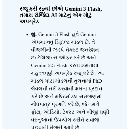
રજૂ કરી રહ્યાં છીએ Gemini 3 Flash,
તમારા રોજિંદા AI માટેનું એક મોટું
અપગ્રેડ
શું:
Gemini 3 Flash હવે Gemini
ઍપમાં નવું ડિફૉલ્ટ મૉડલ છે. તે
વીજળીની ઝડપે નેક્સ્ટ જનરેશન
ઇન્ટેલિજન્સ ઑફર કરે છે અને
Gemini 2.5 Flash કરતાં ક્ષમતામાં
મહત્ત્વપૂર્ણ અપગ્રેડ રજૂ કરે છે. આ
મૉડલ મોટા મૉડલની તુલનામાં PhD
લેવલની તર્ક કરવાની ક્ષમતા પ્રદાન
કરે છે અને મલ્ટિમૉડલ સમજણમાં
નોંધપાત્ર પ્રગતિ કરે છે, જે તમને
ફોટા, ઑડિયો, ટેક્સ્ટ અને બીજી ઘણી
વસ્તુઓનો ઉપયોગ કરીને સવાલો
પૂછવાની મંજૂરી આપે છે.