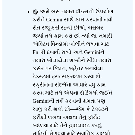
શું:
અમે બસ તમારા વૉઇસનો ઉપયોગ
કરીને Gemini સાથે કામ કરવાની નવી
રીત રજૂ કરી રહ્યાં છીએ, બરાબર
જ્યાં તમે કામ કરો છો ત્યાં જ. તમારી
ઍક્ટિવ વિન્ડોમાં બોલીને લખવા માટે
Fn કી દબાવી રાખો અને Geminiને
તમારા બોલાયેલા શબ્દોને સીધા તમારા
કર્સર પર ક્લિન, બહેતર બનાવેલા
ટેક્સ્ટમાં ટ્રાન્સક્રાઇબ કરવા દો.
સ્ક્રીનના સંદર્ભના આધારે વધુ કામ
કરવા માટે તમે ઍપના સેટિંગમાં જઈને
Geminiની તર્ક કરવાની ક્ષમતા પણ
ચાલુ કરી શકો છો—જેમ કે ટેક્સ્ટને
ફરીથી લખવા અથવા તેનું ફૉર્મેટ
બદલવા માટે તેને હાઇલાઇટ કરવું,
માહિતી મેળવવા માટે સ્થાનિક ફાઇલો