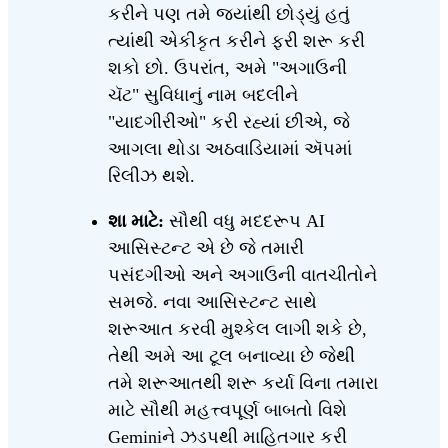
કરીને પણ તમે જ્યાંથી છોડ્યું હતું
ત્યાંથી એકીકૃત કરીને ફરી શરૂ કરી
શકો છો. ઉપરાંત, અમે "અગાઉની
ચૅટ" સુવિધાનું નામ બદલીને
"યાદગીરીઓ" કરી રહ્યાં છીએ, જે
આગલા થોડા અઠવાડિયામાં ઍપમાં
રિલીઝ થશે.
શા માટે:
સૌથી વધુ મદદરૂપ AI
આસિસ્ટન્ટ એ છે જે તમારી
પસંદગીઓ અને અગાઉની વાતચીતોને
સમજે. નવા આસિસ્ટન્ટ સાથે
શરૂઆત કરવી મુશ્કેલ લાગી શકે છે,
તેથી અમે આ ટૂલ બનાવ્યા છે જેથી
તમે શરૂઆતથી શરૂ કર્યા વિના તમારા
માટે સૌથી મહત્ત્વપૂર્ણ બાબતો વિશે
Geminiને ઝડપથી માહિતગાર કરી