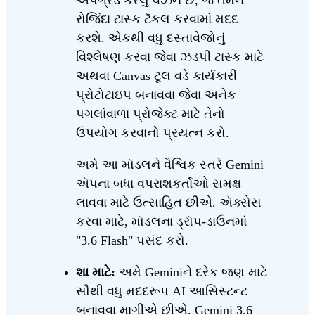
રોજિંદા ટાસ્ક ટૅકલ કરવામાં મદદ
કરશે. એકથી વધુ દસ્તાવેજોનું
વિશ્લેષણ કરવા જેવા ઝડપી ટાસ્ક માટે
અથવા Canvas ટૂલ વડે કાર્યકારી
પ્રોટોટાઇપ બનાવવા જેવા અનેક
પગલાંવાળા પ્રોજેક્ટ માટે તેનો
ઉપયોગ કરવાનો પ્રયત્ન કરો.
અમે આ મૉડલને વૈશ્વિક સ્તરે Gemini
ઍપના બધા વપરાશકર્તાઓ સમક્ષ
લાવવા માટે ઉત્સાહિત છીએ. ઍક્સેસ
કરવા માટે, મૉડલના ડ્રૉપ-ડાઉનમાં
"3.6 Flash" પસંદ કરો.
શા માટે:
અમે Geminiને દરેક જણ માટે
સૌથી વધુ મદદરૂપ AI આસિસ્ટન્ટ
બનાવવા માગીએ છીએ. Gemini 3.6