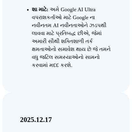
શા માટે:
અમે Google AI Ultra
વપરાશકર્તાઓ માટે Google ના
નવીનતમ AI નવીનતાઓને ઝડપથી
લાવવા માટે પ્રતિબદ્ધ છીએ, જેમાં
અમારી સૌથી શક્તિશાળી તર્ક
ક્ષમતાઓનો સમાવેશ થાય છે જે તમને
વધુ જટિલ સમસ્યાઓનો સામનો
કરવામાં મદદ કરશે.
2025.12.17