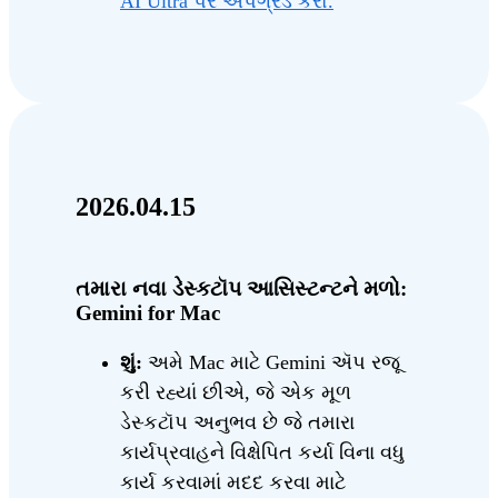
AI Ultra પર અપગ્રેડ કરો.
2026.04.15
તમારા નવા ડેસ્કટૉપ આસિસ્ટન્ટને મળો:
Gemini for Mac
શું:
અમે Mac માટે Gemini ઍપ રજૂ
કરી રહ્યાં છીએ, જે એક મૂળ
ડેસ્કટૉપ અનુભવ છે જે તમારા
કાર્યપ્રવાહને વિક્ષેપિત કર્યા વિના વધુ
કાર્ય કરવામાં મદદ કરવા માટે