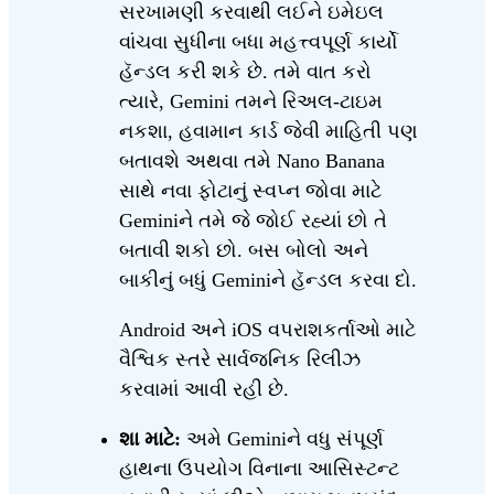
સરખામણી કરવાથી લઈને ઇમેઇલ
વાંચવા સુધીના બધા મહત્ત્વપૂર્ણ કાર્યો
હૅન્ડલ કરી શકે છે. તમે વાત કરો
ત્યારે, Gemini તમને રિઅલ-ટાઇમ
નકશા, હવામાન કાર્ડ જેવી માહિતી પણ
બતાવશે અથવા તમે Nano Banana
સાથે નવા ફોટાનું સ્વપ્ન જોવા માટે
Geminiને તમે જે જોઈ રહ્યાં છો તે
બતાવી શકો છો. બસ બોલો અને
બાકીનું બધું Geminiને હૅન્ડલ કરવા દો.
Android અને iOS વપરાશકર્તાઓ માટે
વૈશ્વિક સ્તરે સાર્વજનિક રિલીઝ
કરવામાં આવી રહી છે.
શા માટે:
અમે Geminiને વધુ સંપૂર્ણ
હાથના ઉપયોગ વિનાના આસિસ્ટન્ટ