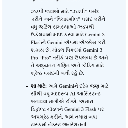
ઝડપી જવાબો માટે “ઝડપી” પસંદ
કરીને અને “વિચારશીલ” પસંદ કરીને
વધુ જટિલ સમસ્યાઓ ઝડપથી
ઉકેલવામાં મદદ કરવા માટે Gemini 3
Flashને Gemini ઍપમાં ઍક્સેસ કરી
શકાય છે. મૉડલ પિકરમાં Gemini 3
Pro “Pro” તરીકે પણ ઉપલબ્ધ છે અને
તે અદ્યતન ગણિત અને કોડિંગ માટે
શ્રેષ્ઠ પસંદગી બની રહે છે.
શા માટે:
અમે Geminiને દરેક જણ માટે
સૌથી વધુ મદદરૂપ AI આસિસ્ટન્ટ
બનાવવા માગીએ છીએ. અમારા
ડિફૉલ્ટ મૉડલને Gemini 3 Flash પર
અપગ્રેડ કરીને, અમે તમારા બધા
ટાસ્કમાં નેક્સ્ટ જનરેશનની