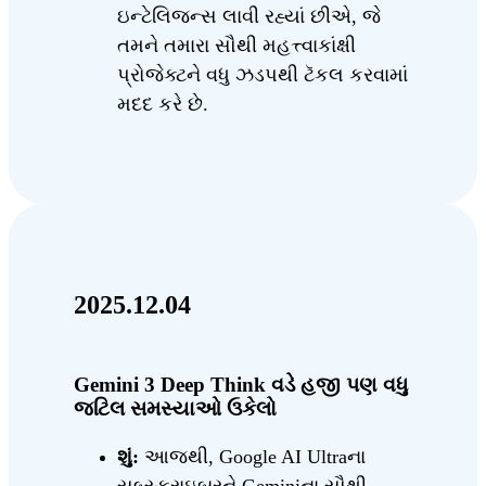
ઇન્ટેલિજન્સ લાવી રહ્યાં છીએ, જે
તમને તમારા સૌથી મહત્ત્વાકાંક્ષી
પ્રોજેક્ટને વધુ ઝડપથી ટૅકલ કરવામાં
મદદ કરે છે.
2025.12.04
Gemini 3 Deep Think વડે હજી પણ વધુ
જટિલ સમસ્યાઓ ઉકેલો
શું:
આજથી, Google AI Ultraના
સબ્સ્ક્રાઇબરને Geminiના સૌથી