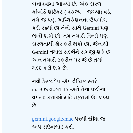
બનાવવામાં આવ્યો છે. એક સરળ
કીબોર્ડ શૉર્ટકટ (વિકલ્પ + જગ્યા) વડે,
તમે જે પણ ઍપ્લિકેશનનો ઉપયોગ
કરી રહ્યાં છો તેની સાથે Gemini પણ
લાવી શકો છો. તમે તમારી વિન્ડો પણ
સરળતાથી શેર કરી શકો છો, જેનાથી
Gemini તમારા સંદર્ભને સમજી શકે છે
અને તમારી સ્ક્રીન પર જે છે તેમાં
મદદ કરી શકે છે.
નવી ડેસ્કટૉપ ઍપ વૈશ્વિક સ્તરે
macOS વર્ઝન 15 અને તેના પછીના
વપરાશકર્તાઓ માટે મફતમાં ઉપલબ્ધ
છે.
gemini.google/mac
પરથી સીધા જ
ઍપ ડાઉનલોડ કરો.