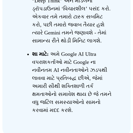
“Deep Think” અને મૉડલના
ડ્રૉપડાઉનમાં ‘વિચારશીલ’ પસંદ કરો.
એકવાર તમે તમારો ટાસ્ક સબમિટ
કરો, પછી તમારો જવાબ તૈયાર હશે
ત્યારે Gemini તમને જણાવશે - તેમાં
સામાન્ય રીતે થોડી મિનિટ લાગશે.
શા માટે:
અમે Google AI Ultra
વપરાશકર્તાઓ માટે Google ના
નવીનતમ AI નવીનતાઓને ઝડપથી
લાવવા માટે પ્રતિબદ્ધ છીએ, જેમાં
અમારી સૌથી શક્તિશાળી તર્ક
ક્ષમતાઓનો સમાવેશ થાય છે જે તમને
વધુ જટિલ સમસ્યાઓનો સામનો
કરવામાં મદદ કરશે.