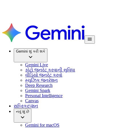
Gemini શું કરી શકે
Gemini Live
ફોટો જનરેટ કરવાની સુવિધા
વીડિયો જનરેટ કરવો
મ્યુઝિક જનરેશન
Deep Research
Gemini Spark
Personal Intelligence
Canvas
સબ્સ્ક્રિપ્શન
નવું શું છે
Gemini for macOS