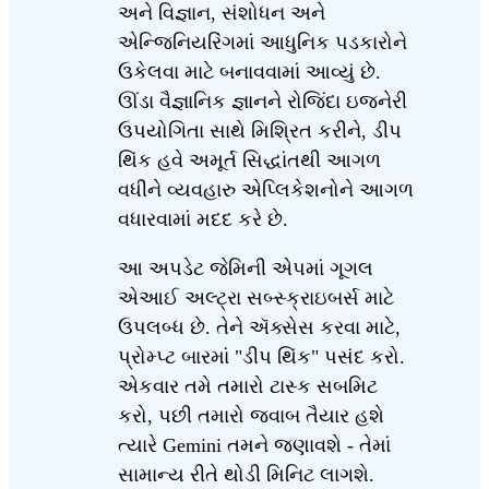
અને વિજ્ઞાન, સંશોધન અને
એન્જિનિયરિંગમાં આધુનિક પડકારોને
ઉકેલવા માટે બનાવવામાં આવ્યું છે.
ઊંડા વૈજ્ઞાનિક જ્ઞાનને રોજિંદા ઇજનેરી
ઉપયોગિતા સાથે મિશ્રિત કરીને, ડીપ
થિંક હવે અમૂર્ત સિદ્ધાંતથી આગળ
વધીને વ્યવહારુ એપ્લિકેશનોને આગળ
વધારવામાં મદદ કરે છે.
આ અપડેટ જેમિની એપમાં ગૂગલ
એઆઈ અલ્ટ્રા સબ્સ્ક્રાઇબર્સ માટે
ઉપલબ્ધ છે. તેને ઍક્સેસ કરવા માટે,
પ્રોમ્પ્ટ બારમાં "ડીપ થિંક" પસંદ કરો.
એકવાર તમે તમારો ટાસ્ક સબમિટ
કરો, પછી તમારો જવાબ તૈયાર હશે
ત્યારે Gemini તમને જણાવશે - તેમાં
સામાન્ય રીતે થોડી મિનિટ લાગશે.