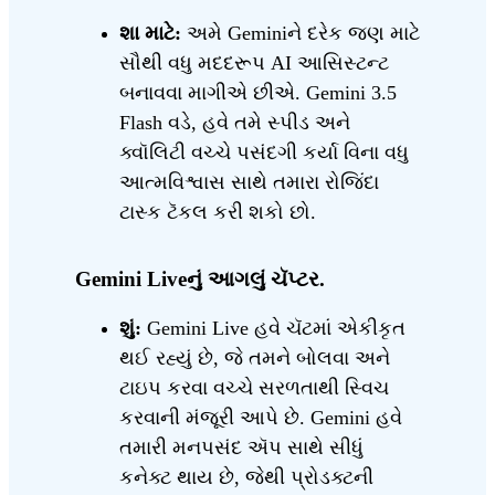
શા માટે:
અમે Geminiને દરેક જણ માટે
સૌથી વધુ મદદરૂપ AI આસિસ્ટન્ટ
બનાવવા માગીએ છીએ. Gemini 3.5
Flash વડે, હવે તમે સ્પીડ અને
ક્વૉલિટી વચ્ચે પસંદગી કર્યા વિના વધુ
આત્મવિશ્વાસ સાથે તમારા રોજિંદા
ટાસ્ક ટૅકલ કરી શકો છો.
Gemini Liveનું આગલું ચૅપ્ટર.
શું:
Gemini Live હવે ચૅટમાં એકીકૃત
થઈ રહ્યું છે, જે તમને બોલવા અને
ટાઇપ કરવા વચ્ચે સરળતાથી સ્વિચ
કરવાની મંજૂરી આપે છે. Gemini હવે
તમારી મનપસંદ ઍપ સાથે સીધું
કનેક્ટ થાય છે, જેથી પ્રોડક્ટની