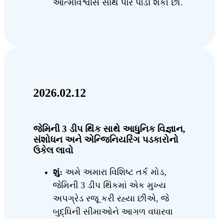
આત્મવિશ્વાસ સાથે પાર પાડી શકો છો.
2026.02.12
જેમિની 3 ડીપ થિંક સાથે આધુનિક વિજ્ઞાન,
સંશોધન અને એન્જિનિયરિંગ પડકારોનો
ઉકેલ લાવો
શું:
અમે અમારા વિશિષ્ટ તર્ક મોડ,
જેમિની 3 ડીપ થિંકમાં એક મુખ્ય
અપગ્રેડ રજૂ કરી રહ્યા છીએ, જે
બુદ્ધિની સીમાઓને આગળ વધારવા