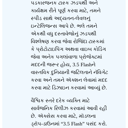
પડકારજનક ટાસ્ક ઝડપથી અને
કાર્યક્ષમ રીતે પૂર્ણ કરવા માટે, તમને
સ્પીડ સાથે અદ્યતન-લેવલનું
ઇન્ટેલિજન્સ આપે છે. ભલે તમને
એકથી વધુ દસ્તાવેજોનું ઝડપથી
વિશ્લેષણ કરવા જેવા રોજિંદા ટાસ્કમાં
કે પ્રોટોટાઇપિંગ અથવા વાઇબ કોડિંગ
જેવા અનેક પગલાંવાળા પ્રોજેક્ટમાં
મદદની જરૂર હોય, 3.5 Flashને
વાસ્તવિક દુનિયાની જટિલતાને નૅવિગેટ
કરવા અને તમને ઍક્શન લેવામાં મદદ
કરવા માટે ડિઝાઇન કરવામાં આવ્યું છે.
વૈશ્વિક સ્તરે દરેક વ્યક્તિ માટે
સાર્વજનિક રિલીઝ કરવામાં આવી રહી
છે. ઍક્સેસ કરવા માટે, મૉડલના
ડ્રૉપ-ડાઉનમાં “3.5 Flash” પસંદ કરો.