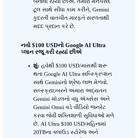
બનાવી રહ્યાં છીએ. તમારા મનપસંદ
ટૂલ સાથે સીધા કામ કરીને, Gemini
કુદરતી વાતચીત મારફતે સરળતાથી
મદદ પ્રદાન કરે છે.
નવો $100 USDનો Google AI Ultra
પ્લાન રજૂ કરી રહ્યાં છીએ
શું:
હવેથી $100 USD/માસથી શરૂ
થતા Google AI Ultra સબ્સ્ક્રિપ્શન
સાથે Geminiનો શ્રેષ્ઠ લાભ મેળવો.
સબ્સ્ક્રાઇબરને અમારા અદ્યતન
Gemini મૉડલનો વધુ ઍક્સેસ અને
Gemini Omni વડે વીડિયો જનરેટ
કરવા જેવી શક્તિશાળી સુવિધાઓ મળે
છે. AI Ultra $100 USD/મહિનામાં
20TBના ક્લાઉડ સ્ટોરેજ અને