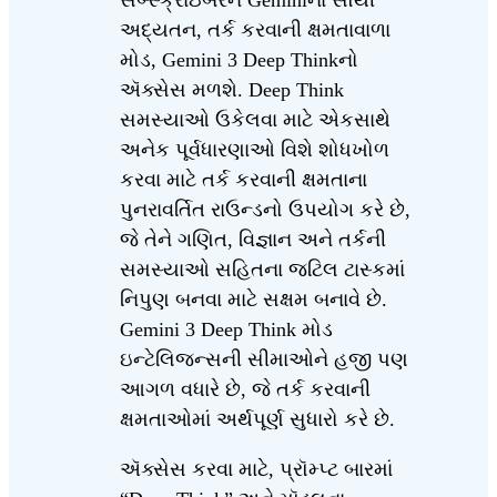
અદ્યતન, તર્ક કરવાની ક્ષમતાવાળા
મોડ, Gemini 3 Deep Thinkનો
ઍક્સેસ મળશે. Deep Think
સમસ્યાઓ ઉકેલવા માટે એકસાથે
અનેક પૂર્વધારણાઓ વિશે શોધખોળ
કરવા માટે તર્ક કરવાની ક્ષમતાના
પુનરાવર્તિત રાઉન્ડનો ઉપયોગ કરે છે,
જે તેને ગણિત, વિજ્ઞાન અને તર્કની
સમસ્યાઓ સહિતના જટિલ ટાસ્કમાં
નિપુણ બનવા માટે સક્ષમ બનાવે છે.
Gemini 3 Deep Think મોડ
ઇન્ટેલિજન્સની સીમાઓને હજી પણ
આગળ વધારે છે, જે તર્ક કરવાની
ક્ષમતાઓમાં અર્થપૂર્ણ સુધારો કરે છે.
ઍક્સેસ કરવા માટે, પ્રૉમ્પ્ટ બારમાં