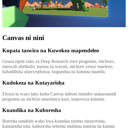
Canvas ni nini
Kupata taswira na Kuwekea mapendeleo
Geuza ripoti zako za Deep Research ziwe programu, michezo,
maswali shirikishi, kurasa za wavuti, michoro yenye maelezo,
kubadilisha unavyojifunza, kugundua na kutuma maarifa.
Kudokeza na Kutayarisha
Elezea tu wazo lako kisha Canvas itabuni msimbo utakaosanidi
programu au mchezo unaofanya kazi, unaoweza kutuma.
Kuandika na Kuboresha
Boresha uandishi wako kwa kuandaa rasimu zinazovutia,
kuimarisha toni, kuboresha sehemu muhimu pamoja na kupata