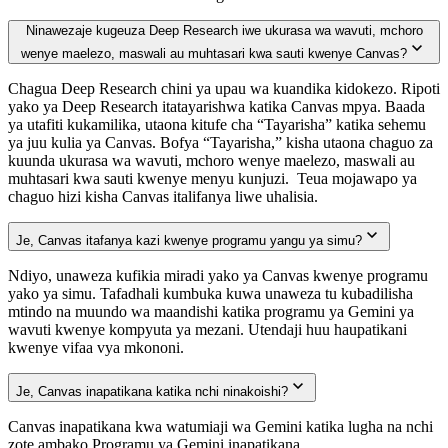
Ninawezaje kugeuza Deep Research iwe ukurasa wa wavuti, mchoro
wenye maelezo, maswali au muhtasari kwa sauti kwenye Canvas?
Chagua Deep Research chini ya upau wa kuandika kidokezo. Ripoti
yako ya Deep Research itatayarishwa katika Canvas mpya. Baada
ya utafiti kukamilika, utaona kitufe cha “Tayarisha” katika sehemu
ya juu kulia ya Canvas. Bofya “Tayarisha,” kisha utaona chaguo za
kuunda ukurasa wa wavuti, mchoro wenye maelezo, maswali au
muhtasari kwa sauti kwenye menyu kunjuzi. Teua mojawapo ya
chaguo hizi kisha Canvas italifanya liwe uhalisia.
Je, Canvas itafanya kazi kwenye programu yangu ya simu?
Ndiyo, unaweza kufikia miradi yako ya Canvas kwenye programu
yako ya simu. Tafadhali kumbuka kuwa unaweza tu kubadilisha
mtindo na muundo wa maandishi katika programu ya Gemini ya
wavuti kwenye kompyuta ya mezani. Utendaji huu haupatikani
kwenye vifaa vya mkononi.
Je, Canvas inapatikana katika nchi ninakoishi?
Canvas inapatikana kwa watumiaji wa Gemini katika lugha na nchi
zote ambako Programu ya Gemini inapatikana.