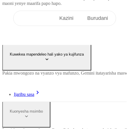
maoni yenye maarifa papo hapo.
Wanafunzi
Kazini
Burudani
Kuwekea mapendeleo hali yako ya kujifunza
Pakia mwongozo na vyanzo vya mafunzo, Gemini itatayarisha maswali
Ijaribu sasa
Kuonyesha msimbo