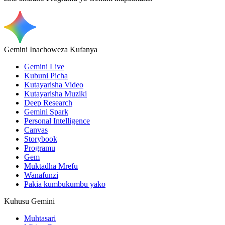
Gemini Inachoweza Kufanya
Gemini Live
Kubuni Picha
Kutayarisha Video
Kutayarisha Muziki
Deep Research
Gemini Spark
Personal Intelligence
Canvas
Storybook
Programu
Gem
Muktadha Mrefu
Wanafunzi
Pakia kumbukumbu yako
Kuhusu Gemini
Muhtasari