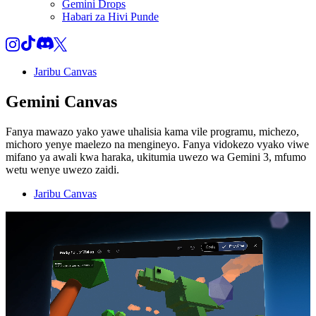
Gemini Drops
Habari za Hivi Punde
Jaribu Canvas
Gemini Canvas
Fanya mawazo yako yawe uhalisia kama vile programu, michezo,
michoro yenye maelezo na mengineyo. Fanya vidokezo vyako viwe
mifano ya awali kwa haraka, ukitumia uwezo wa Gemini 3, mfumo
wetu wenye uwezo zaidi.
Jaribu Canvas