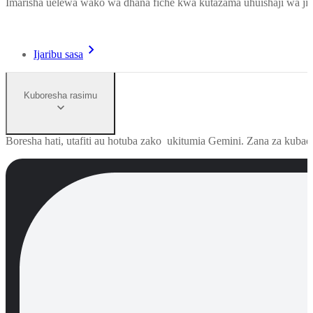
Imarisha uelewa wako wa dhana fiche kwa kutazama uhuishaji wa jin
Ijaribu sasa
Kuboresha rasimu
Boresha hati, utafiti au hotuba zako ukitumia Gemini. Zana za kub