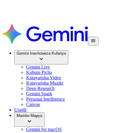
Gemini Inachoweza Kufanya
Gemini Live
Kubuni Picha
Kutayarisha Video
Kutayarisha Muziki
Deep Research
Gemini Spark
Personal Intelligence
Canvas
Usajili
Mambo Mapya
Gemini for macOS