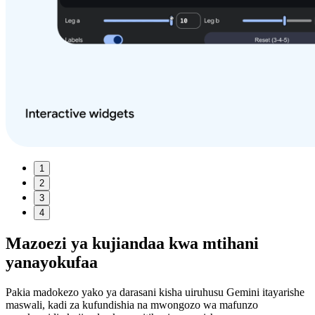
1
2
3
4
Mazoezi ya kujiandaa kwa mtihani
yanayokufaa
Pakia madokezo yako ya darasani kisha uiruhusu Gemini itayarishe
maswali, kadi za kufundishia na mwongozo wa mafunzo