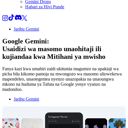
Gemini Drops
Habari za Hivi Punde
Jaribu Gemini
Google Gemini:
Usaidizi wa masomo unaohitaji ili
kujiandaa kwa
Mitihani ya mwisho
Fanya kazi kwa umahiri zaidi ukitumia magumzo na upakiaji wa
picha bila kikomo pamoja na mwongozo wa masomo uliowekewa
mapendeleo, unaotegemea nyenzo unazopakia na unaoungwa
mkono na huduma ya Tafuta na Google yenye vyanzo na
madondoo.
Jaribu Gemini