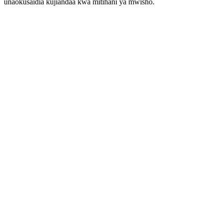
unaokusaidia kujiandaa kwa mitihani ya mwisho.