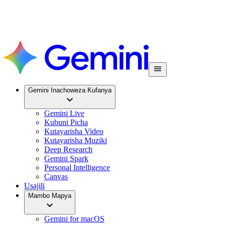
Gemini Inachoweza Kufanya
Gemini Live
Kubuni Picha
Kutayarisha Video
Kutayarisha Muziki
Deep Research
Gemini Spark
Personal Intelligence
Canvas
Usajili
Mambo Mapya
Gemini for macOS