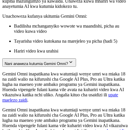
kupitia mazungumzo ya kawaida. Unaweza kuwa mhariri wa video
anayetumia AI kwa kutumia kidokezo tu.
Unachoweza kufanya ukitumia Gemini Omni:
Badilisha mchanganyiko wowote wa maandishi, picha au
video kuwa video
Tayarisha video kutokana na marejeleo ya picha (hadi 5)
Hariri video kwa urahisi
Nani anaweza kutumia Gemini Omni?
Gemini Omni inapatikana kwa watumiaji wenye umri wa miaka 18
na zaidi walio na kifurushi cha Google AI Plus, Pro au Ultra katika
lugha na maeneo yote ambako programu ya Gemini inapatikana.
Huenda vipengele fulani kama vile avata na kuhariri video kwa AI
vikazuiwa katika nchi uliko. Angalia kituo cha usaidizi ili
upate
maelezo zaidi
.
Gemini Omni inapatikana kwa watumiaji wenye umri wa miaka 18
na zaidi walio na kifurushi cha Google AI Plus, Pro au Ultra katika
lugha na maeneo yote ambako programu ya Gemini inapatikana.
Huenda vipengele fulani kama vile kuhariri video kwa AI vikazuiwa