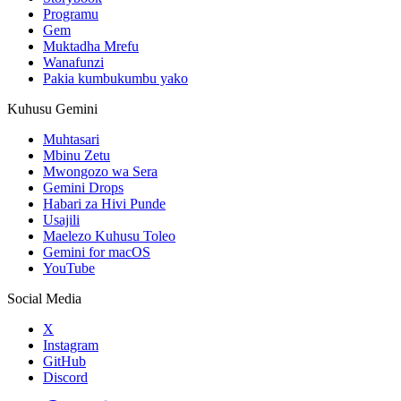
Programu
Gem
Muktadha Mrefu
Wanafunzi
Pakia kumbukumbu yako
Kuhusu Gemini
Muhtasari
Mbinu Zetu
Mwongozo wa Sera
Gemini Drops
Habari za Hivi Punde
Usajili
Maelezo Kuhusu Toleo
Gemini for macOS
YouTube
Social Media
X
Instagram
GitHub
Discord