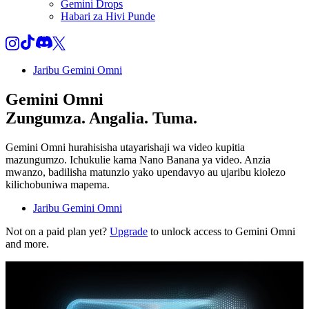
Gemini Drops
Habari za Hivi Punde
Jaribu Gemini Omni
Gemini Omni
Zungumza. Angalia. Tuma.
Gemini Omni hurahisisha utayarishaji wa video kupitia
mazungumzo. Ichukulie kama Nano Banana ya video. Anzia
mwanzo, badilisha matunzio yako upendavyo au ujaribu kiolezo
kilichobuniwa mapema.
Jaribu Gemini Omni
Not on a paid plan yet?
Upgrade
to unlock access to Gemini Omni
and more.