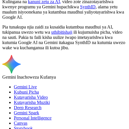
Kulingana na
kanuni zetu za AI,
video zote zinazotayarishwa
kwenye programu ya Gemini hupachikwa
SynthID
, alama yetu
maalum isiyoonekana ya kutambua maudhui yaliyotayarishwa kwa
Google AI.
Pia tunakupa njia zaidi za kusaidia kutambua maudhui ya AI,
tukipanua uwezo wetu wa
uthibitishaji
ili kujumuisha picha, video
na sauti. Pakia tu faili kisha uulize iwapo imetayarishwa kwa
kutumia Google AI na Gemini itakagua SynthID na kutumia uwezo
wake wa kuchanganua ili kutoa jibu.
Gemini Inachoweza Kufanya
Gemini Live
Kubuni Picha
Kutayarisha Video
Kutayarisha Muziki
Deep Research
Gemini Spark
Personal Intelligence
Canvas
Storybook