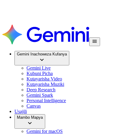
Gemini Inachoweza Kufanya
Gemini Live
Kubuni Picha
Kutayarisha Video
Kutayarisha Muziki
Deep Research
Gemini Spark
Personal Intelligence
Canvas
Usajili
Mambo Mapya
Gemini for macOS