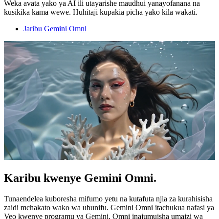
Weka avata yako ya AI ili utayarishe maudhui yanayofanana na
kusikika kama wewe. Huhitaji kupakia picha yako kila wakati.
Jaribu Gemini Omni
Karibu kwenye Gemini Omni.
Tunaendelea kuboresha mifumo yetu na kutafuta njia za kurahisisha
zaidi mchakato wako wa ubunifu. Gemini Omni itachukua nafasi ya
Veo kwenye programu ya Gemini. Omni inajumuisha umaizi wa