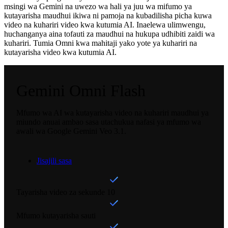
msingi wa Gemini na uwezo wa hali ya juu wa mifumo ya
kutayarisha maudhui ikiwa ni pamoja na kubadilisha picha kuwa
video na kuhariri video kwa kutumia AI. Inaelewa ulimwengu,
huchanganya aina tofauti za maudhui na hukupa udhibiti zaidi wa
kuhariri. Tumia Omni kwa mahitaji yako yote ya kuhariri na
kutayarisha video kwa kutumia AI.
Gemini Omni Flash
Mfumo wa AI wa kutayarisha video na kuhariri maudhui ya
miundo anuai ambao sasa utachukua nafasi ya mfumo wa
awali wa Google Gemini Veo 3.1.
Jisajili sasa
Tayarisha video za sekunde 10
Mfumo kutayarisha sauti