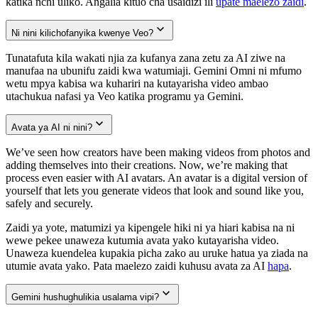
katika nchi uliko. Angalia kituo cha usaidizi ili
upate maelezo zaidi
.
Ni nini kilichofanyika kwenye Veo?
Tunatafuta kila wakati njia za kufanya zana zetu za AI ziwe na
manufaa na ubunifu zaidi kwa watumiaji. Gemini Omni ni mfumo
wetu mpya kabisa wa kuhariri na kutayarisha video ambao
utachukua nafasi ya Veo katika programu ya Gemini.
Avata ya AI ni nini?
We’ve seen how creators have been making videos from photos and
adding themselves into their creations. Now, we’re making that
process even easier with AI avatars. An avatar is a digital version of
yourself that lets you generate videos that look and sound like you,
safely and securely.
Zaidi ya yote, matumizi ya kipengele hiki ni ya hiari kabisa na ni
wewe pekee unaweza kutumia avata yako kutayarisha video.
Unaweza kuendelea kupakia picha zako au uruke hatua ya ziada na
utumie avata yako. Pata maelezo zaidi kuhusu avata za AI
hapa
.
Gemini hushughulikia usalama vipi?