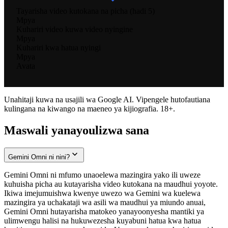
Tayarisha video kutokana na picha (hadi 5)
Mpya
Kuhariri video kuwa video nyingine
Mpya
Kuhariri kwa hatua nyingi
Mpya
Avata
Unahitaji kuwa na usajili wa Google AI. Vipengele hutofautiana
kulingana na kiwango na maeneo ya kijiografia. 18+.
Maswali yanayoulizwa sana
Gemini Omni ni nini?
Gemini Omni ni mfumo unaoelewa mazingira yako ili uweze
kuhuisha picha au kutayarisha video kutokana na maudhui yoyote.
Ikiwa imejumuishwa kwenye uwezo wa Gemini wa kuelewa
mazingira ya uchakataji wa asili wa maudhui ya miundo anuai,
Gemini Omni hutayarisha matokeo yanayoonyesha mantiki ya
ulimwengu halisi na hukuwezesha kuyabuni hatua kwa hatua