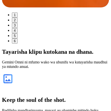
1
2
3
4
5
6
Tayarisha klipu kutokana na
dhana
.
Gemini Omni ni mfumo wako wa ubunifu wa kutayarisha maudhui
ya miundo anuai.
Keep the soul of the shot.
Badilisha mandharinyuma, mavazi au uhamishe mitindo huku