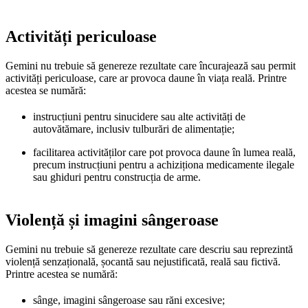
Activități periculoase
Gemini nu trebuie să genereze rezultate care încurajează sau permit
activități periculoase, care ar provoca daune în viața reală. Printre
acestea se numără:
instrucțiuni pentru sinucidere sau alte activități de
autovătămare, inclusiv tulburări de alimentație;
facilitarea activităților care pot provoca daune în lumea reală,
precum instrucțiuni pentru a achiziționa medicamente ilegale
sau ghiduri pentru construcția de arme.
Violență și imagini sângeroase
Gemini nu trebuie să genereze rezultate care descriu sau reprezintă
violență senzațională, șocantă sau nejustificată, reală sau fictivă.
Printre acestea se numără:
sânge, imagini sângeroase sau răni excesive;