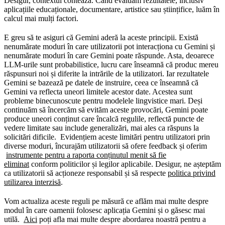
Desigur, contextul contează. Când evaluăm rezultatele, inclusiv
aplicațiile educaționale, documentare, artistice sau științifice, luăm în
calcul mai mulți factori.
E greu să te asiguri că Gemini aderă la aceste principii. Există
nenumărate moduri în care utilizatorii pot interacționa cu Gemini și
nenumărate moduri în care Gemini poate răspunde. Asta, deoarece
LLM-urile sunt probabilistice, lucru care înseamnă că produc mereu
răspunsuri noi și diferite la intrările de la utilizatori. Iar rezultatele
Gemini se bazează pe datele de instruire, ceea ce înseamnă că
Gemini va reflecta uneori limitele acestor date. Acestea sunt
probleme binecunoscute pentru modelele lingvistice mari. Deși
continuăm să încercăm să evităm aceste provocări, Gemini poate
produce uneori conținut care încalcă regulile, reflectă puncte de
vedere limitate sau include generalizări, mai ales ca răspuns la
solicitări dificile. Evidențiem aceste limitări pentru utilizatori prin
diverse moduri, încurajăm utilizatorii să ofere feedback și oferim
instrumente pentru a raporta conținutul menit să fie
eliminat
conform politicilor și legilor aplicabile. Desigur, ne așteptăm
ca utilizatorii să acționeze responsabil și să respecte
politica privind
utilizarea interzisă
.
Vom actualiza aceste reguli pe măsură ce aflăm mai multe despre
modul în care oamenii folosesc aplicația Gemini și o găsesc mai
utilă.
Aici
poți afla mai multe despre abordarea noastră pentru a