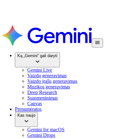
Ką „Gemini“ gali daryti
Gemini Live
Vaizdų generavimas
Vaizdo įrašų generavimas
Muzikos generavimas
Deep Research
Suasmeninimas
Canvas
Prenumeratos
Kas naujo
Gemini for macOS
Gemini Drops