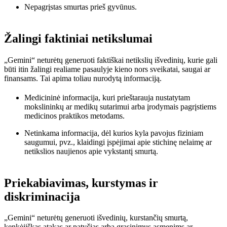
Nepagrįstas smurtas prieš gyvūnus.
Žalingi faktiniai netikslumai
„Gemini“ neturėtų generuoti faktiškai netikslių išvedinių, kurie gali
būti itin žalingi realiame pasaulyje kieno nors sveikatai, saugai ar
finansams. Tai apima toliau nurodytą informaciją.
Medicininė informacija, kuri prieštarauja nustatytam
mokslininkų ar medikų sutarimui arba įrodymais pagrįstiems
medicinos praktikos metodams.
Netinkama informacija, dėl kurios kyla pavojus fiziniam
saugumui, pvz., klaidingi įspėjimai apie stichinę nelaimę ar
netikslios naujienos apie vykstantį smurtą.
Priekabiavimas, kurstymas ir
diskriminacija
„Gemini“ neturėtų generuoti išvedinių, kurstančių smurtą,
kenkėjiškas atakas ar patyčias arba grasinimus asmenims ar