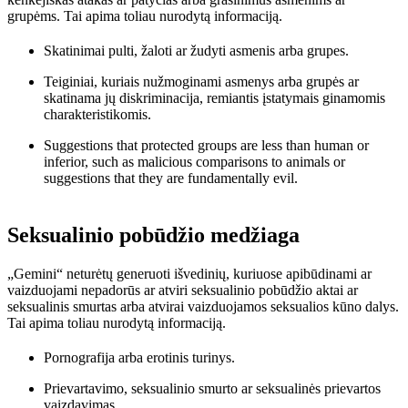
grupėms. Tai apima toliau nurodytą informaciją.
Skatinimai pulti, žaloti ar žudyti asmenis arba grupes.
Teiginiai, kuriais nužmoginami asmenys arba grupės ar
skatinama jų diskriminacija, remiantis įstatymais ginamomis
charakteristikomis.
Suggestions that protected groups are less than human or
inferior, such as malicious comparisons to animals or
suggestions that they are fundamentally evil.
Seksualinio pobūdžio medžiaga
„Gemini“ neturėtų generuoti išvedinių, kuriuose apibūdinami ar
vaizduojami nepadorūs ar atviri seksualinio pobūdžio aktai ar
seksualinis smurtas arba atvirai vaizduojamos seksualios kūno dalys.
Tai apima toliau nurodytą informaciją.
Pornografija arba erotinis turinys.
Prievartavimo, seksualinio smurto ar seksualinės prievartos
vaizdavimas.