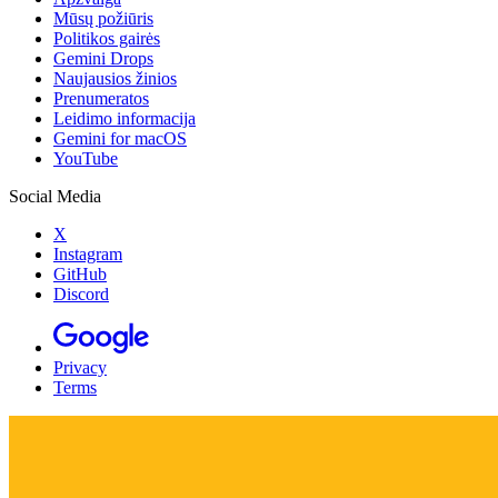
Mūsų požiūris
Politikos gairės
Gemini Drops
Naujausios žinios
Prenumeratos
Leidimo informacija
Gemini for macOS
YouTube
Social Media
X
Instagram
GitHub
Discord
Privacy
Terms