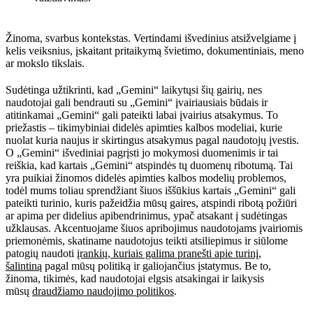
Žinoma, svarbus kontekstas. Vertindami išvedinius atsižvelgiame į
kelis veiksnius, įskaitant pritaikymą švietimo, dokumentiniais, meno
ar mokslo tikslais.
Sudėtinga užtikrinti, kad „Gemini“ laikytųsi šių gairių, nes
naudotojai gali bendrauti su „Gemini“ įvairiausiais būdais ir
atitinkamai „Gemini“ gali pateikti labai įvairius atsakymus. To
priežastis – tikimybiniai didelės apimties kalbos modeliai, kurie
nuolat kuria naujus ir skirtingus atsakymus pagal naudotojų įvestis.
O „Gemini“ išvediniai pagrįsti jo mokymosi duomenimis ir tai
reiškia, kad kartais „Gemini“ atspindės tų duomenų ribotumą. Tai
yra puikiai žinomos didelės apimties kalbos modelių problemos,
todėl mums toliau sprendžiant šiuos iššūkius kartais „Gemini“ gali
pateikti turinio, kuris pažeidžia mūsų gaires, atspindi ribotą požiūri
ar apima per didelius apibendrinimus, ypač atsakant į sudėtingas
užklausas. Akcentuojame šiuos apribojimus naudotojams įvairiomis
priemonėmis, skatiname naudotojus teikti atsiliepimus ir siūlome
patogių naudoti
įrankių, kuriais galima pranešti apie turinį,
šalintiną
pagal mūsų politiką ir galiojančius įstatymus. Be to,
žinoma, tikimės, kad naudotojai elgsis atsakingai ir laikysis
mūsų
draudžiamo naudojimo politikos
.