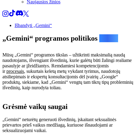
Naujausios žinios
Išbandyti „Gemini“
„Gemini“ programos politikos
gairės
Mūsų „Gemini“ programos tikslas – užtikrinti maksimalią naudą
naudotojams, išvengiant išvedinių, kurie galėtų būti žalingi realiame
pasaulyje ar įžeidžiantys. Remdamiesi kompetencijomis
ir
procesais
, sukurtais keletą metų vykdant tyrimus, naudotojų
atsiliepimais ir ekspertų konsultacijomis dėl įvairių „Google“
produktų, siekiame, kad „Gemini“ vengtų tam tikrų tipų probleminių
išvedinių, kaip nurodyta toliau.
Grėsmė vaikų saugai
„Gemini“ neturėtų generuoti išvedinių, įskaitant seksualinės
prievartos prieš vaikus medžiagą, kuriuose išnaudojami ar
seksualizuojami vaikai.