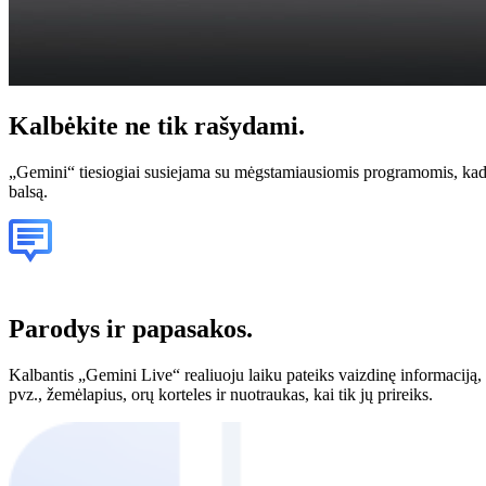
Kalbėkite
ne tik rašydami.
„Gemini“ tiesiogiai susiejama su mėgstamiausiomis programomis, kad at
balsą.
Parodys ir papasakos.
Kalbantis „Gemini Live“ realiuoju laiku pateiks vaizdinę informaciją,
pvz., žemėlapius, orų korteles ir nuotraukas, kai tik jų prireiks.