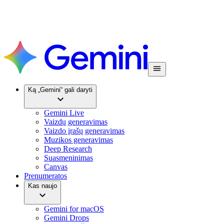
Ką „Gemini“ gali daryti
Gemini Live
Vaizdų generavimas
Vaizdo įrašų generavimas
Muzikos generavimas
Deep Research
Suasmeninimas
Canvas
Prenumeratos
Kas naujo
Gemini for macOS
Gemini Drops