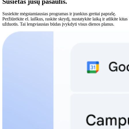
Susietas jūsų pasaulis.
Susiekite mėgstamiausias programas ir įrankius greitai paprašę.
Peržiūrėkite el. laiškus, raskite skrydį, nustatykite laiką ir atlikite kitas
užduotis. Tai lengviausias būdas įvykdyti visus dienos planus.