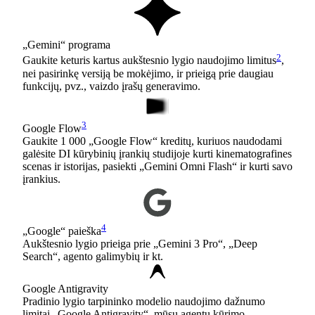
„Gemini“ programa
2
Gaukite keturis kartus aukštesnio lygio naudojimo limitus
,
nei pasirinkę versiją be mokėjimo, ir prieigą prie daugiau
funkcijų, pvz., vaizdo įrašų generavimo.
3
Google Flow
Gaukite 1 000 „Google Flow“ kreditų, kuriuos naudodami
galėsite DI kūrybinių įrankių studijoje kurti kinematografines
scenas ir istorijas, pasiekti „Gemini Omni Flash“ ir kurti savo
įrankius.
4
„Google“ paieška
Aukštesnio lygio prieiga prie „Gemini 3 Pro“, „Deep
Search“, agento galimybių ir kt.
Google Antigravity
Pradinio lygio tarpininko modelio naudojimo dažnumo
limitai „Google Antigravity“, mūsų agentų kūrimo