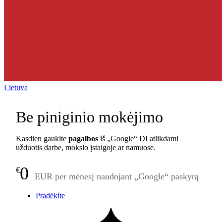
Lietuva
Be piniginio mokėjimo
Kasdien gaukite
pagalbos
iš „Google“ DI atlikdami
užduotis darbe, mokslo įstaigoje ar namuose.
0
€
EUR per mėnesį naudojant „Google“ paskyrą
Pradėkite