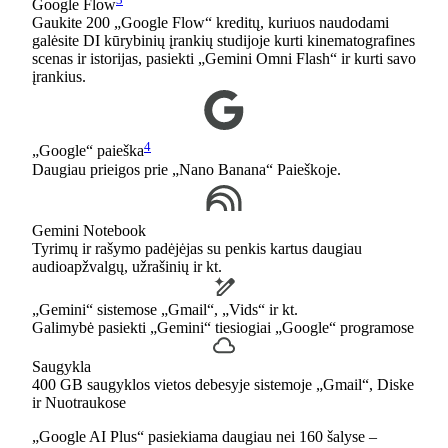
Google Flow
Gaukite 200 „Google Flow“ kreditų, kuriuos naudodami
galėsite DI kūrybinių įrankių studijoje kurti kinematografines
scenas ir istorijas, pasiekti „Gemini Omni Flash“ ir kurti savo
įrankius.
4
„Google“ paieška
Daugiau prieigos prie „Nano Banana“ Paieškoje.
Gemini Notebook
Tyrimų ir rašymo padėjėjas su penkis kartus daugiau
audioapžvalgų, užrašinių ir kt.
„Gemini“ sistemose „Gmail“, „Vids“ ir kt.
Galimybė pasiekti „Gemini“ tiesiogiai „Google“ programose
Saugykla
400 GB saugyklos vietos debesyje sistemoje „Gmail“, Diske
ir Nuotraukose
„Google AI Plus“ pasiekiama daugiau nei 160 šalyse –