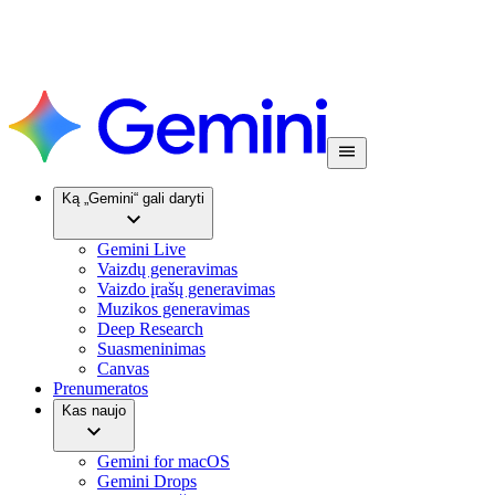
Ką „Gemini“ gali daryti
Gemini Live
Vaizdų generavimas
Vaizdo įrašų generavimas
Muzikos generavimas
Deep Research
Suasmeninimas
Canvas
Prenumeratos
Kas naujo
Gemini for macOS
Gemini Drops