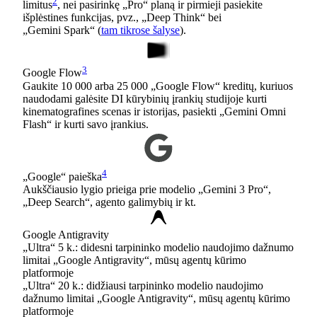
2
limitus
, nei pasirinkę „Pro“ planą ir pirmieji pasiekite
išplėstines funkcijas, pvz., „Deep Think“ bei
„Gemini Spark“ (
tam tikrose šalyse
).
3
Google Flow
Gaukite 10 000 arba 25 000 „Google Flow“ kreditų, kuriuos
naudodami galėsite DI kūrybinių įrankių studijoje kurti
kinematografines scenas ir istorijas, pasiekti „Gemini Omni
Flash“ ir kurti savo įrankius.
4
„Google“ paieška
Aukščiausio lygio prieiga prie modelio „Gemini 3 Pro“,
„Deep Search“, agento galimybių ir kt.
Google Antigravity
„Ultra“ 5 k.: didesni tarpininko modelio naudojimo dažnumo
limitai „Google Antigravity“, mūsų agentų kūrimo
platformoje
„Ultra“ 20 k.: didžiausi tarpininko modelio naudojimo
dažnumo limitai „Google Antigravity“, mūsų agentų kūrimo
platformoje