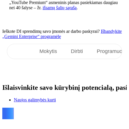
„YouTube Premium“ asmeninis planas pasiekiamas daugiau
nei 40 šalyse – žr.
išsamų šalių sąrašą
.
Ieškote DI sprendimų savo įmonės ar darbo paskyrai?
Išbandykite
„Gemini Enterprise“ programėlę
Kurti
Mokytis
Dirbti
Programuoti
Išlaisvinkite
savo kūrybinį potencialą, pa
Naujos galimybės kurti