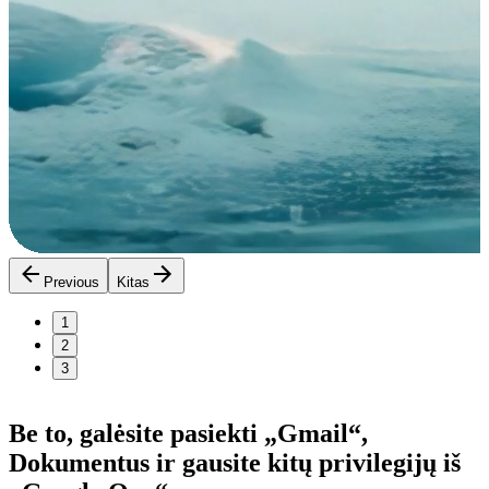
Previous
Kitas
1
2
3
Be to, galėsite pasiekti „Gmail“,
Dokumentus
ir gausite kitų privilegijų
iš