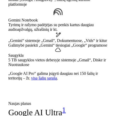
platformoje
Gemini Notebook
Tyrimų ir rašymo padėjėjas su penkis kartus daugiau
audioapžvalgų, užrašinių ir kt.
„Gemini“ sistemoje „Gmail“, Dokumentuose, „Vids“ ir kitur
Galimybė pasiekti „Gemini“ tiesiogiai „Google“ programose
Saugykla
5 TB saugyklos vietos debesyje sistemoje „Gmail“, Diske ir
Nuotraukose
„Google AI Pro“ galima įsigyti daugiau nei 150 šalių ir
teritorijų – žr.
visą šalių sąrašą
.
Naujas planas
1
Google AI Ultra