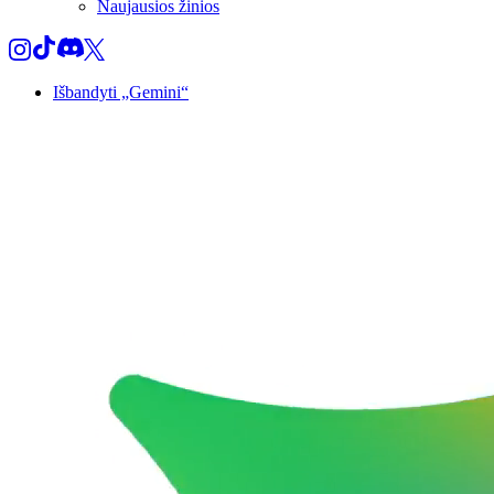
Naujausios žinios
Išbandyti „Gemini“