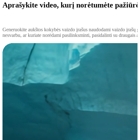
Aprašykite video, kurį norėtumėte pažiūrėt
Generuokite aukštos kokybės vaizdo įrašus naudodami vaizdo įrašų gene
nesvarbu, ar kuriate norėdami pasilinksminti, pasidalinti su draugais a