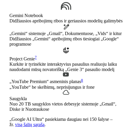
Gemini Notebook
Didžiausios apribojimų ribos ir geriausios modelių galimybės
„Gemini“ sistemoje „Gmail“, Dokumentuose, „Vids“ ir kitur
Didžiausios „Gemini“ apribojimų ribos tiesiogiai „Google“
programose
7
Project Genie
Kurkite ir tyrinėkite interaktyvius pasaulius realiuoju laiku
naudodami mūsų novatorišką „Genie 3“ pasaulio modelį
8
„YouTube Premium“ asmeninis planas
„YouTube“ be skelbimų, neprisijungus ir fone
Saugykla
Nuo 20 TB saugyklos vietos debesyje sistemoje „Gmail“,
Diske ir Nuotraukose
„Google AI Ultra“ pasiekiama daugiau nei 150 šalyse –
žr.
visą šalių sąrašą
.