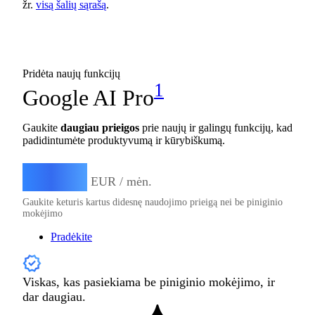
žr.
visą šalių sąrašą
.
Pridėta naujų funkcijų
1
Google AI Pro
Gaukite
daugiau prieigos
prie naujų ir galingų funkcijų, kad
padidintumėte produktyvumą ir kūrybiškumą.
21,99
€
EUR / mėn.
Gaukite keturis kartus didesnę naudojimo prieigą nei be piniginio
mokėjimo
Pradėkite
Viskas, kas pasiekiama be piniginio mokėjimo, ir
dar daugiau.