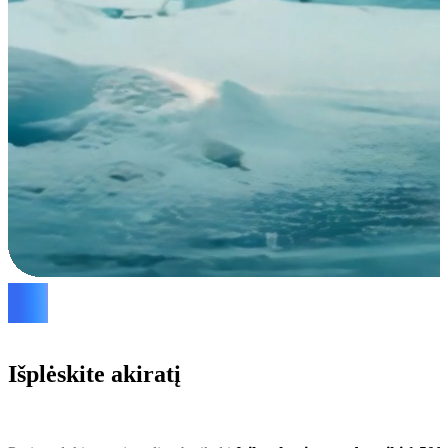
Išplėskite akiratį