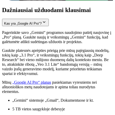
Dažniausiai užduodami klausimai
Kas yra „Google AI Pro“?
Pagerinkite savo „Gemini“ programos naudojimo patirtį naujovinę į
„Pro“ planą. Gaukite naujų ir veiksmingų „Gemini“ funkcijų, kad
galėtumėte atlikti sudėtingas užduotis ir projektus.
Gaukite platesnės aprėpties prieigą prie mūsų pajėgiausių modelių,
tokių kaip „3.1 Pro“, ir veiksmingų funkcijų, tokių kaip „Deep
Research“ bei vieno milijono duomenų dalių konteksto meniu. Be
to, atrakinkite ribotą „Veo 3.1 Lite“ bandomąją versiją – mūsų
vaizdo įrašų generavimo modelį, kuriame prioritetas teikiamas
spartai ir efektyvumui.
Mūsų
„Google AI Pro“ planas
pasiekiamas vyresniems nei
aštuoniolikos metų naudotojams ir apima toliau nurodytus
elementus.
„Gemini“ sistemoje „Gmail“, Dokumentuose ir kt.
5 TB vietos saugykloje debesyje