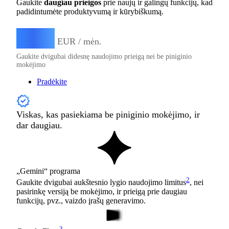
Gaukite
daugiau prieigos
prie naujų ir galingų funkcijų, kad
padidintumėte produktyvumą ir kūrybiškumą.
4,99
€
EUR / mėn.
Gaukite dvigubai didesnę naudojimo prieigą nei be piniginio
mokėjimo
Pradėkite
Viskas, kas pasiekiama be piniginio mokėjimo, ir
dar daugiau.
„Gemini“ programa
2
Gaukite dvigubai aukštesnio lygio naudojimo limitus
, nei
pasirinkę versiją be mokėjimo, ir prieigą prie daugiau
funkcijų, pvz., vaizdo įrašų generavimo.
3