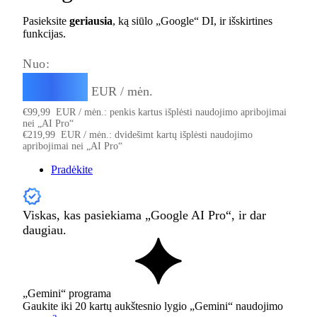
Pasieksite
geriausia
, ką siūlo „Google“ DI, ir išskirtines
funkcijas.
Nuo:
99,99
€
EUR / mėn.
€
99,99
EUR / mėn.: penkis kartus išplėsti naudojimo apribojimai
nei „AI Pro“
€
219,99
EUR / mėn.: dvidešimt kartų išplėsti naudojimo
apribojimai nei „AI Pro“
Pradėkite
Viskas, kas pasiekiama „Google AI Pro“, ir dar
daugiau.
„Gemini“ programa
Gaukite iki 20 kartų aukštesnio lygio „Gemini“ naudojimo