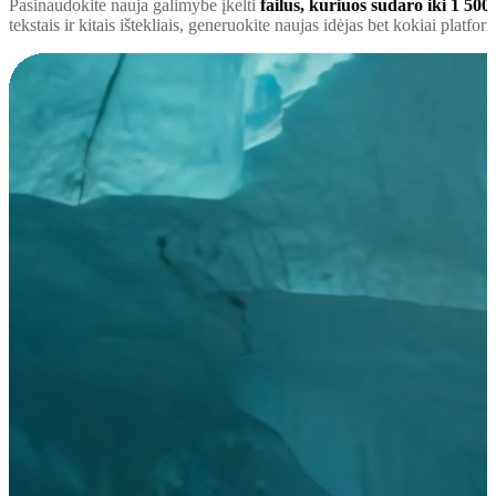
Pasinaudokite nauja galimybe įkelti
failus, kuriuos sudaro iki 1 500
tekstais ir kitais ištekliais, generuokite naujas idėjas bet kokiai platfo