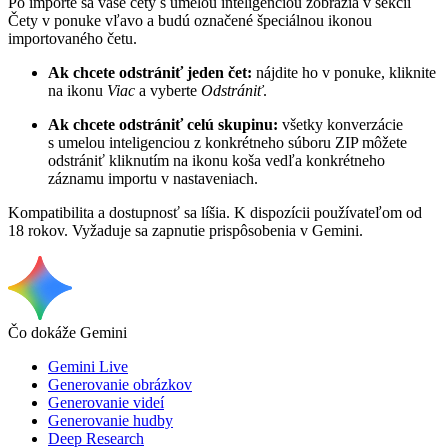
Po importe sa vaše čety s umelou inteligenciou zobrazia v sekcii
Čety v ponuke vľavo a budú označené špeciálnou ikonou
importovaného četu.
Ak chcete odstrániť jeden čet:
nájdite ho v ponuke, kliknite
na ikonu
Viac
a vyberte
Odstrániť
.
Ak chcete odstrániť celú skupinu:
všetky konverzácie
s umelou inteligenciou z konkrétneho súboru ZIP môžete
odstrániť kliknutím na ikonu koša vedľa konkrétneho
záznamu importu v nastaveniach.
Kompatibilita a dostupnosť sa líšia. K dispozícii používateľom od
18 rokov. Vyžaduje sa zapnutie prispôsobenia v Gemini.
Čo dokáže Gemini
Gemini Live
Generovanie obrázkov
Generovanie videí
Generovanie hudby
Deep Research