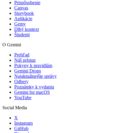
Prispôsobenie
Canvas
Storybook
Aplikácie
Gemy
Dlhý kontext
Študenti
O Gemini
Prehľad
Náš prístup
Pokyny k pravidlám
Gemini Drops
Najaktuálnejšie správy
Odbery
Poznámky k vydaniu
Gemini for macOS
YouTube
Social Media
X
Instagram
GitHub