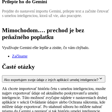
Prilepte ho do Gemini
Prejdite do nastavení importu Gemini, prilepte text a začnite četovať
s umelou inteligenciou, ktorá už vie, ako pracujete.
Mimochodom.… prechod je
bez
peňažného poplatku
Využívajte Gemini ešte lepšie a zistite, čo vám chýbalo.
Začíname
Časté otázky
Ako exportujem svoje údaje z iných aplikácií umelej inteligencie?
Ak chcete importovať históriu četu s umelou inteligenciou, musíte
najprv exportovať údaje od aktuálneho poskytovateľa umelej
inteligencie. Túto možnosť zvyčajne nájdete v nastaveniach druhej
aplikácie v sekcii Ovládanie údajov alebo Ochrana súkromia, kde
môžete údaje exportovať. Po stiahnutí súboru ho môžete nahrať
priamo do Gemini a preniesť si tak históriu umelej inteligencie.