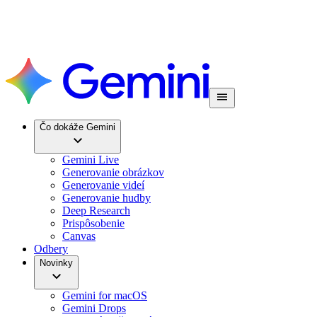
Čo dokáže Gemini
Gemini Live
Generovanie obrázkov
Generovanie videí
Generovanie hudby
Deep Research
Prispôsobenie
Canvas
Odbery
Novinky
Gemini for macOS
Gemini Drops