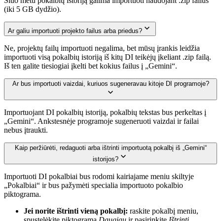
Šiuo metu pokalbių istoriją galima importuoti naudojant .zip failus
(iki 5 GB dydžio).
Ar galiu importuoti projekto failus arba priedus?
Ne, projektų failų importuoti negalima, bet mūsų įrankis leidžia
importuoti visą pokalbių istoriją iš kitų DI teikėjų įkeliant .zip failą.
Iš ten galite tiesiogiai įkelti bet kokius failus į „Gemini“.
Ar bus importuoti vaizdai, kuriuos sugeneravau kitoje DI programoje?
Importuojant DI pokalbių istoriją, pokalbių tekstas bus perkeltas į
„Gemini“. Ankstesnėje programoje sugeneruoti vaizdai ir failai
nebus įtraukti.
Kaip peržiūrėti, redaguoti arba ištrinti importuotą pokalbį iš „Gemini“
istorijos?
Importuoti DI pokalbiai bus rodomi kairiajame meniu skiltyje
„Pokalbiai“ ir bus pažymėti specialia importuoto pokalbio
piktograma.
Jei norite ištrinti vieną pokalbį:
raskite pokalbį meniu,
spustelėkite piktogramą
Daugiau
ir pasirinkite
Ištrinti
.