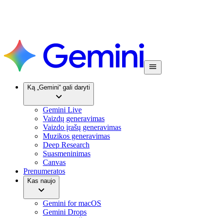
Ką „Gemini“ gali daryti
Gemini Live
Vaizdų generavimas
Vaizdo įrašų generavimas
Muzikos generavimas
Deep Research
Suasmeninimas
Canvas
Prenumeratos
Kas naujo
Gemini for macOS
Gemini Drops