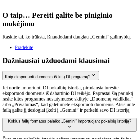
O taip… Pereiti galite
be piniginio
mokėjimo
Raskite tai, ko trūksta, išnaudodami daugiau „Gemini“ galimybių.
Pradėkite
Dažniausiai užduodami klausimai
Kaip eksportuoti duomenis iš kitų DI programų?
Jei norite importuoti DI pokalbių istoriją, pirmiausia turėsite
eksportuoti duomenis iš dabartinio DI teikėjo. Paprastai šią parinktį
rasite kitos programos nustatymuose skiltyje „Duomenų valdikliai“
arba „Privatumas“, kad galėtumėte eksportuoti duomenis. Atsisiuntę
failą galite jį tiesiogiai įkelti į „Gemini“ ir perkelti savo DI istoriją.
Kokius failų formatus palaiko „Gemini“ importuojant pokalbių istoriją?