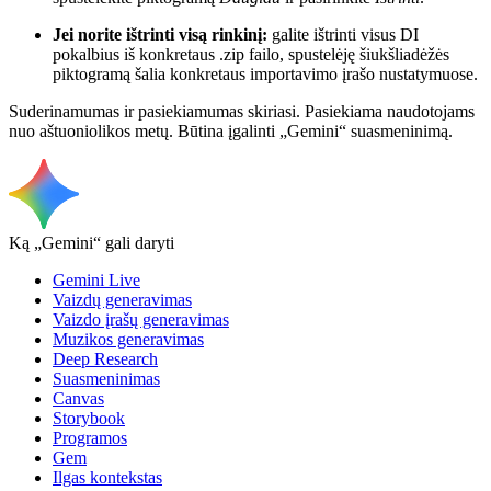
Jei norite ištrinti visą rinkinį:
galite ištrinti visus DI
pokalbius iš konkretaus .zip failo, spustelėję šiukšliadėžės
piktogramą šalia konkretaus importavimo įrašo nustatymuose.
Suderinamumas ir pasiekiamumas skiriasi. Pasiekiama naudotojams
nuo aštuoniolikos metų. Būtina įgalinti „Gemini“ suasmeninimą.
Ką „Gemini“ gali daryti
Gemini Live
Vaizdų generavimas
Vaizdo įrašų generavimas
Muzikos generavimas
Deep Research
Suasmeninimas
Canvas
Storybook
Programos
Gem
Ilgas kontekstas