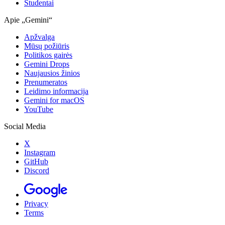
Studentai
Apie „Gemini“
Apžvalga
Mūsų požiūris
Politikos gairės
Gemini Drops
Naujausios žinios
Prenumeratos
Leidimo informacija
Gemini for macOS
YouTube
Social Media
X
Instagram
GitHub
Discord
Privacy
Terms