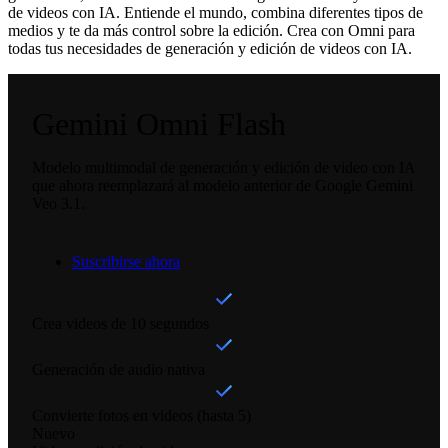
de videos con IA. Entiende el mundo, combina diferentes tipos de
medios y te da más control sobre la edición. Crea con Omni para
todas tus necesidades de generación y edición de videos con IA.
Gemini Omni Flash
Modelo multimodal de generación y edición de video con IA
que ahora reemplazará al modelo anterior de Google Gemini
Veo 3.1.
Suscribirse ahora
Crea videos de 10 segundos
Generación de audio nativa
Convierte fotos en videos (hasta 5)
Nuevo