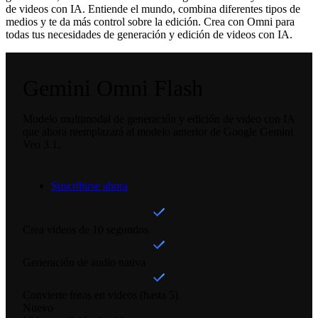
de videos con IA. Entiende el mundo, combina diferentes tipos de
medios y te da más control sobre la edición. Crea con Omni para
todas tus necesidades de generación y edición de videos con IA.
Gemini Omni Flash
Modelo multimodal de generación y edición de video con IA
que ahora reemplazará al modelo anterior de Google Gemini
Veo 3.1.
Suscribirse ahora
Crea videos de 10 segundos
Generación de audio nativa
Convierte fotos en videos (hasta 5)
Nuevo