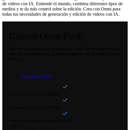
de videos con IA. Entiende el mundo, combina diferentes tipos de
medios y te da más control sobre la edición. Crea con Omni para
todas tus necesidades de generación y edición de videos con IA.
Gemini Omni Flash
Modelo multimodal de generación y edición de video con IA
que ahora reemplazará al modelo anterior de Google Gemini
Veo 3.1.
Suscribirse ahora
Crea videos de 10 segundos
Generación de audio nativa
Convierte fotos en videos (hasta 5)
Nuevo