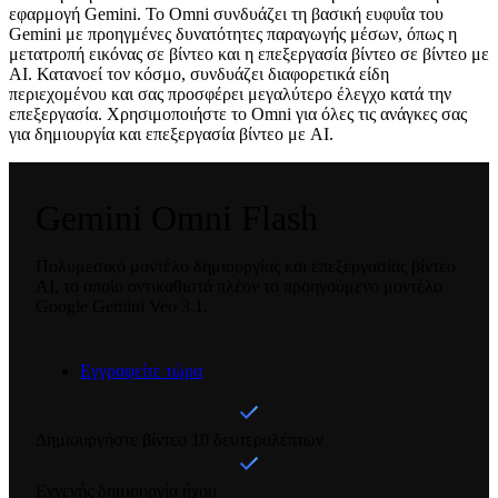
εφαρμογή Gemini. Το Omni συνδυάζει τη βασική ευφυΐα του
Gemini με προηγμένες δυνατότητες παραγωγής μέσων, όπως η
μετατροπή εικόνας σε βίντεο και η επεξεργασία βίντεο σε βίντεο με
AI. Κατανοεί τον κόσμο, συνδυάζει διαφορετικά είδη
περιεχομένου και σας προσφέρει μεγαλύτερο έλεγχο κατά την
επεξεργασία. Χρησιμοποιήστε το Omni για όλες τις ανάγκες σας
για δημιουργία και επεξεργασία βίντεο με AI.
Gemini Omni Flash
Πολυμεσικό μοντέλο δημιουργίας και επεξεργασίας βίντεο
AI, το οποίο αντικαθιστά πλέον το προηγούμενο μοντέλο
Google Gemini Veo 3.1.
Εγγραφείτε τώρα
Δημιουργήστε βίντεο 10 δευτερολέπτων
Εγγενής δημιουργία ήχου