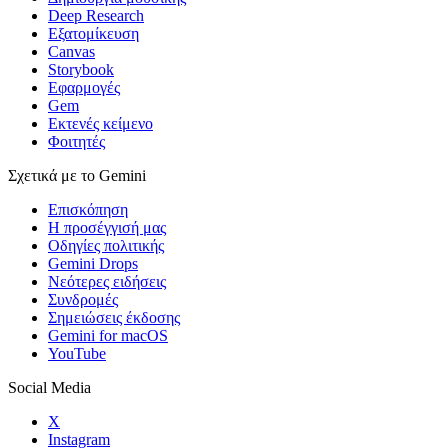
Deep Research
Εξατομίκευση
Canvas
Storybook
Εφαρμογές
Gem
Εκτενές κείμενο
Φοιτητές
Σχετικά με το Gemini
Επισκόπηση
Η προσέγγισή μας
Οδηγίες πολιτικής
Gemini Drops
Νεότερες ειδήσεις
Συνδρομές
Σημειώσεις έκδοσης
Gemini for macOS
YouTube
Social Media
X
Instagram