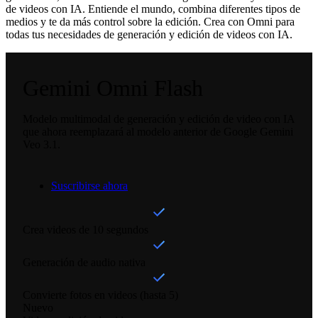
de videos con IA. Entiende el mundo, combina diferentes tipos de
medios y te da más control sobre la edición. Crea con Omni para
todas tus necesidades de generación y edición de videos con IA.
Gemini Omni Flash
Modelo multimodal de generación y edición de video con IA
que ahora reemplazará al modelo anterior de Google Gemini
Veo 3.1.
Suscribirse ahora
Crea videos de 10 segundos
Generación de audio nativa
Convierte fotos en videos (hasta 5)
Nuevo