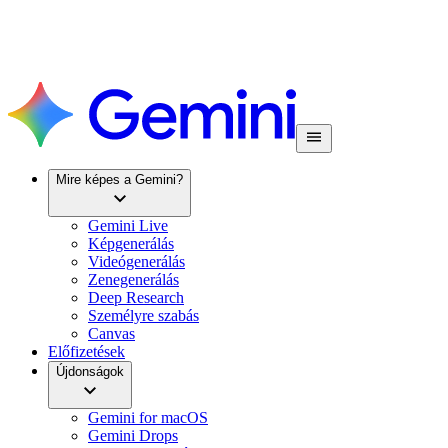
Mire képes a Gemini?
Gemini Live
Képgenerálás
Videógenerálás
Zenegenerálás
Deep Research
Személyre szabás
Canvas
Előfizetések
Újdonságok
Gemini for macOS
Gemini Drops