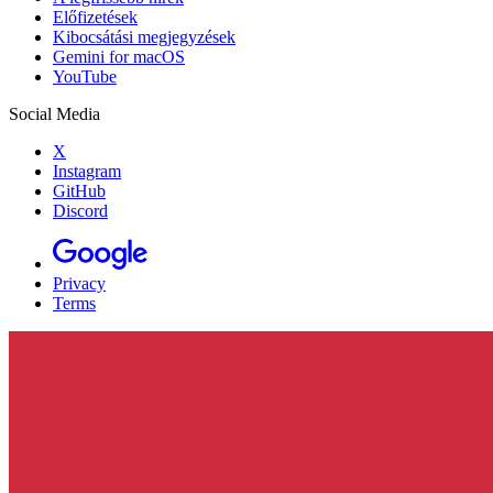
Előfizetések
Kibocsátási megjegyzések
Gemini for macOS
YouTube
Social Media
X
Instagram
GitHub
Discord
Privacy
Terms