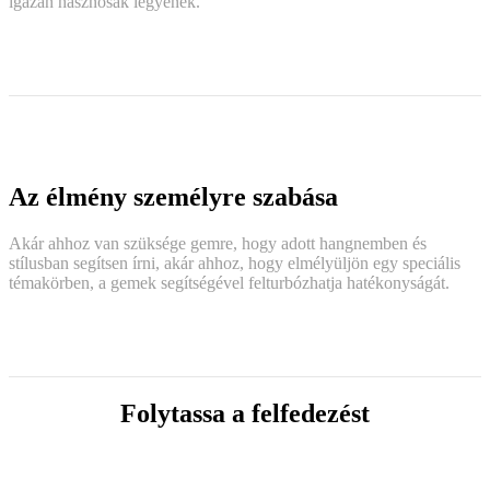
igazán hasznosak legyenek.
Az élmény személyre szabása
Akár ahhoz van szüksége gemre, hogy adott hangnemben és
stílusban segítsen írni, akár ahhoz, hogy elmélyüljön egy speciális
témakörben, a gemek segítségével felturbózhatja hatékonyságát.
Folytassa a felfedezést