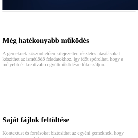
Még hatékonyabb működés
A gemeknek köszönhetően kifejezetten részletes utasításokat
készíthet az ismétlődő feladatokhoz, így időt spórolhat, hogy a
mélyebb és kreatívabb együttműködésre fókuszáljon.
Saját fájlok feltöltése
Kontextust és forrásokat biztosíthat az egyéni gemeknek, hogy