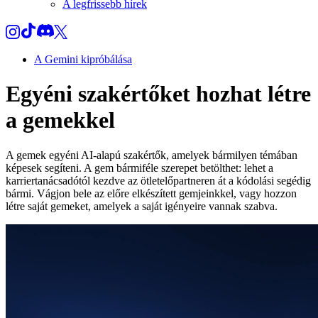
A legfrissebb hírek
A Gemini kipróbálása
Egyéni szakértőket hozhat létre
a gemekkel
A gemek egyéni AI-alapú szakértők, amelyek bármilyen témában
képesek segíteni. A gem bármiféle szerepet betölthet: lehet a
karriertanácsadótól kezdve az ötletelőpartneren át a kódolási segédig
bármi. Vágjon bele az előre elkészített gemjeinkkel, vagy hozzon
létre saját gemeket, amelyek a saját igényeire vannak szabva.