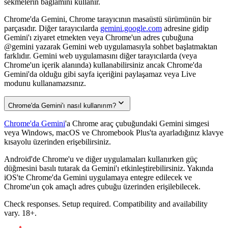
sekmelerin bağlamını kullanır.
Chrome'da Gemini, Chrome tarayıcının masaüstü sürümünün bir
parçasıdır. Diğer tarayıcılarda
gemini.google.com
adresine gidip
Gemini'ı ziyaret etmekten veya Chrome'un adres çubuğuna
@gemini yazarak Gemini web uygulamasıyla sohbet başlatmaktan
farklıdır. Gemini web uygulamasını diğer tarayıcılarda (veya
Chrome'un içerik alanında) kullanabilirsiniz ancak Chrome'da
Gemini'da olduğu gibi sayfa içeriğini paylaşamaz veya Live
modunu kullanamazsınız.
Chrome'da Gemini'ı nasıl kullanırım?
Chrome'da Gemini
'a Chrome araç çubuğundaki Gemini simgesi
veya Windows, macOS ve Chromebook Plus'ta ayarladığınız klavye
kısayolu üzerinden erişebilirsiniz.
Android'de Chrome'u ve diğer uygulamaları kullanırken güç
düğmesini basılı tutarak da Gemini'ı etkinleştirebilirsiniz. Yakında
iOS'te Chrome'da Gemini uygulamaya entegre edilecek ve
Chrome'un çok amaçlı adres çubuğu üzerinden erişilebilecek.
Check responses. Setup required. Compatibility and availability
vary. 18+.